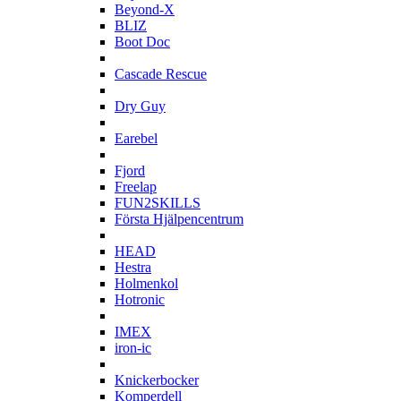
Beyond-X
BLIZ
Boot Doc
C
Cascade Rescue
D
Dry Guy
E
Earebel
F
Fjord
Freelap
FUN2SKILLS
Första Hjälpencentrum
H
HEAD
Hestra
Holmenkol
Hotronic
I
IMEX
iron-ic
K
Knickerbocker
Komperdell