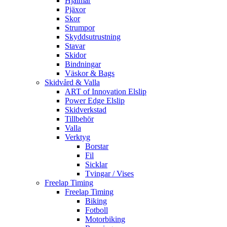
Hjälmar
Pjäxor
Skor
Strumpor
Skyddsutrustning
Stavar
Skidor
Bindningar
Väskor & Bags
Skidvård & Valla
ART of Innovation Elslip
Power Edge Elslip
Skidverkstad
Tillbehör
Valla
Verktyg
Borstar
Fil
Sicklar
Tvingar / Vises
Freelap Timing
Freelap Timing
Biking
Fotboll
Motorbiking