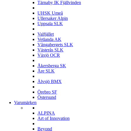
Tärnaby IK Fjällvinden
U
UHSK Umeå
Ullersaker Alpin
Uppsala SLK
V
Valfjället
Vetlanda AK
Vångabergets SLK
Västerås SLK
Växjö OCR
Å
Åkersberga SK
Åre SLK
Ä
Älvsjö BMX
Ö
Örebro SF
Östersund
Varumärken
A
ALPINA
Art of Innovation
B
Beyond