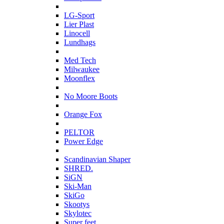
L
LG-Sport
Lier Plast
Linocell
Lundhags
M
Med Tech
Milwaukee
Moonflex
N
No Moore Boots
O
Orange Fox
P
PELTOR
Power Edge
S
Scandinavian Shaper
SHRED.
SiGN
Ski-Man
SkiGo
Skootys
Skylotec
Super feet