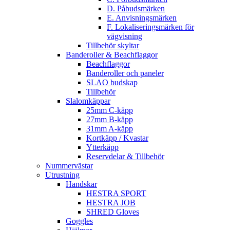
D. Påbudsmärken
E. Anvisningsmärken
F. Lokaliseringsmärken för
vägvisning
Tillbehör skyltar
Banderoller & Beachflaggor
Beachflaggor
Banderoller och paneler
SLAO budskap
Tillbehör
Slalomkäppar
25mm C-käpp
27mm B-käpp
31mm A-käpp
Kortkäpp / Kvastar
Ytterkäpp
Reservdelar & Tillbehör
Nummervästar
Utrustning
Handskar
HESTRA SPORT
HESTRA JOB
SHRED Gloves
Goggles