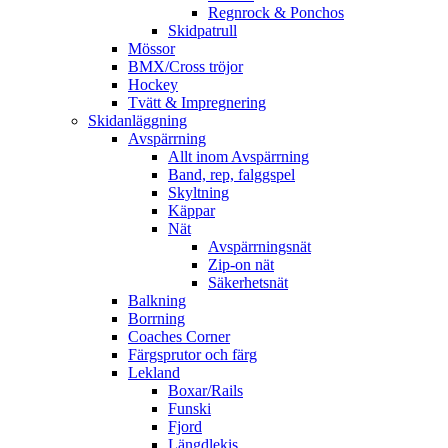
Regnrock & Ponchos
Skidpatrull
Mössor
BMX/Cross tröjor
Hockey
Tvätt & Impregnering
Skidanläggning
Avspärrning
Allt inom Avspärrning
Band, rep, falggspel
Skyltning
Käppar
Nät
Avspärrningsnät
Zip-on nät
Säkerhetsnät
Balkning
Borrning
Coaches Corner
Färgsprutor och färg
Lekland
Boxar/Rails
Funski
Fjord
Längdlekis