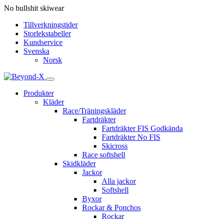
No bullshit skiwear
Tillverkningstider
Storlekstabeller
Kundservice
Svenska
Norsk
Produkter
Kläder
Race/Träningskläder
Fartdräkter
Fartdräkter FIS Godkända
Fartdräkter No FIS
Skicross
Race softshell
Skidkläder
Jackor
Alla jackor
Softshell
Byxor
Rockar & Ponchos
Rockar