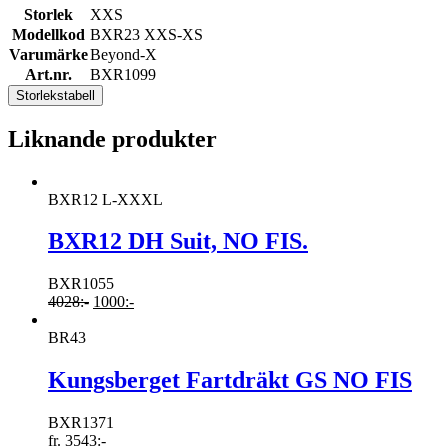
Storlek
XXS
Modellkod
BXR23 XXS-XS
Varumärke
Beyond-X
Art.nr.
BXR1099
Storlekstabell
Liknande produkter
BXR12 L-XXXL
BXR12 DH Suit, NO FIS.
BXR1055
4028
:-
1000
:-
BR43
Kungsberget Fartdräkt GS NO FIS
BXR1371
fr.
3543
:-