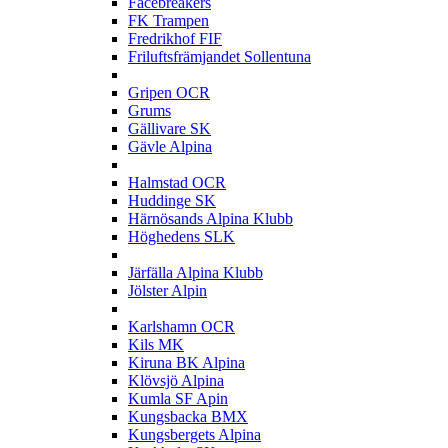
Facebreakers
FK Trampen
Fredrikhof FIF
Friluftsfrämjandet Sollentuna
G
Gripen OCR
Grums
Gällivare SK
Gävle Alpina
H
Halmstad OCR
Huddinge SK
Härnösands Alpina Klubb
Höghedens SLK
J
Järfälla Alpina Klubb
Jölster Alpin
K
Karlshamn OCR
Kils MK
Kiruna BK Alpina
Klövsjö Alpina
Kumla SF Apin
Kungsbacka BMX
Kungsbergets Alpina