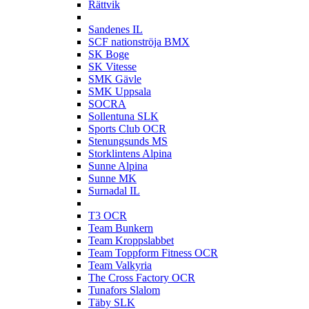
Rättvik
S
Sandenes IL
SCF nationströja BMX
SK Boge
SK Vitesse
SMK Gävle
SMK Uppsala
SOCRA
Sollentuna SLK
Sports Club OCR
Stenungsunds MS
Storklintens Alpina
Sunne Alpina
Sunne MK
Surnadal IL
T
T3 OCR
Team Bunkern
Team Kroppslabbet
Team Toppform Fitness OCR
Team Valkyria
The Cross Factory OCR
Tunafors Slalom
Täby SLK