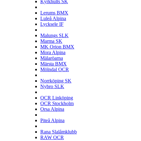
Kyrkhults SK
L
Lerums BMX
Luleå Alpina
Lycksele IF
M
Malungs SLK
Marma SK
MK Orion BMX
Mora Alpina
Mälaröarna
Märsta BMX
Mölndal OCR
N
Norrköping SK
Nybro SLK
O
OCR Linköping
OCR Stockholm
Orsa Alpina
P
Piteå Alpina
R
Rana Slalåmklubb
RAW OCR