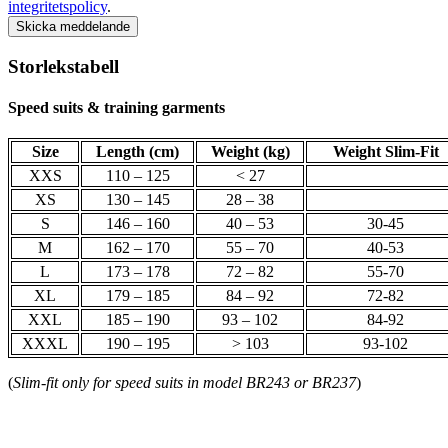
integritetspolicy
.
Skicka meddelande
Storlekstabell
Speed suits & training garments
Size
Length (cm)
Weight (kg)
Weight Slim-Fit
XXS
110 – 125
< 27
XS
130 – 145
28 – 38
S
146 – 160
40 – 53
30-45
M
162 – 170
55 – 70
40-53
L
173 – 178
72 – 82
55-70
XL
179 – 185
84 – 92
72-82
XXL
185 – 190
93 – 102
84-92
XXXL
190 – 195
> 103
93-102
(
Slim-fit only for speed suits in model BR243 or BR237
)