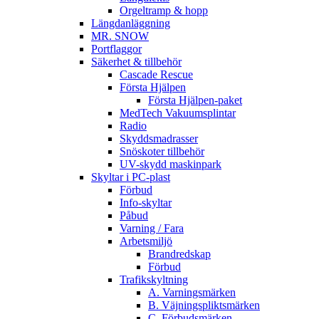
Orgeltramp & hopp
Längdanläggning
MR. SNOW
Portflaggor
Säkerhet & tillbehör
Cascade Rescue
Första Hjälpen
Första Hjälpen-paket
MedTech Vakuumsplintar
Radio
Skyddsmadrasser
Snöskoter tillbehör
UV-skydd maskinpark
Skyltar i PC-plast
Förbud
Info-skyltar
Påbud
Varning / Fara
Arbetsmiljö
Brandredskap
Förbud
Trafikskyltning
A. Varningsmärken
B. Väjningspliktsmärken
C. Förbudsmärken