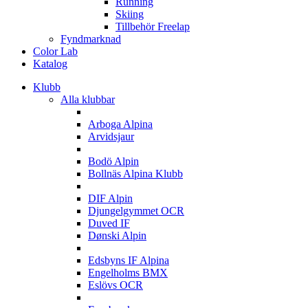
Running
Skiing
Tillbehör Freelap
Fyndmarknad
Color Lab
Katalog
Klubb
Alla klubbar
A
Arboga Alpina
Arvidsjaur
B
Bodö Alpin
Bollnäs Alpina Klubb
D
DIF Alpin
Djungelgymmet OCR
Duved IF
Dønski Alpin
E
Edsbyns IF Alpina
Engelholms BMX
Eslövs OCR
F