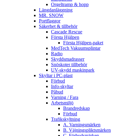
Orgeltramp & hopp
Längdanläggning
MR. SNOW
Portflaggor
Säkerhet & tillbehör
Cascade Rescue
Första Hjälpen
Första Hjälpen-paket
MedTech Vakuumsplintar
Radio
Skyddsmadrasser
Snöskoter tillbehör
UV-skydd maskinpark
Skyltar i PC-plast
Förbud
Info-skyltar
Påbud
Varning / Fara
Arbetsmiljö
Brandredskap
Förbud
Trafikskyltning
A. Varningsmärken
B. Väjningspliktsmärken
C. Förbudsmärken