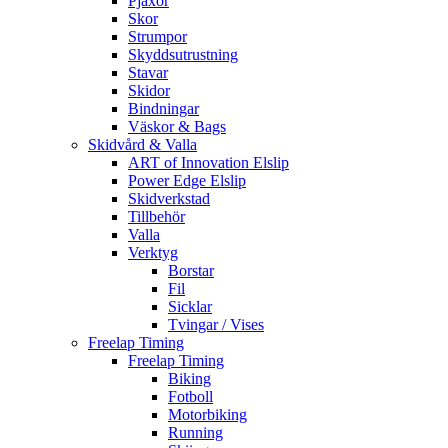
Pjäxor
Skor
Strumpor
Skyddsutrustning
Stavar
Skidor
Bindningar
Väskor & Bags
Skidvård & Valla
ART of Innovation Elslip
Power Edge Elslip
Skidverkstad
Tillbehör
Valla
Verktyg
Borstar
Fil
Sicklar
Tvingar / Vises
Freelap Timing
Freelap Timing
Biking
Fotboll
Motorbiking
Running