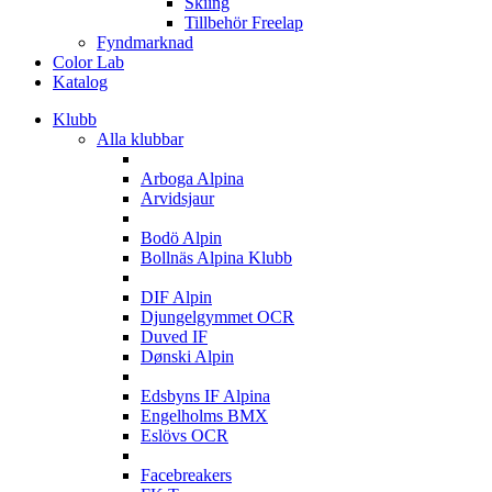
Skiing
Tillbehör Freelap
Fyndmarknad
Color Lab
Katalog
Klubb
Alla klubbar
A
Arboga Alpina
Arvidsjaur
B
Bodö Alpin
Bollnäs Alpina Klubb
D
DIF Alpin
Djungelgymmet OCR
Duved IF
Dønski Alpin
E
Edsbyns IF Alpina
Engelholms BMX
Eslövs OCR
F
Facebreakers