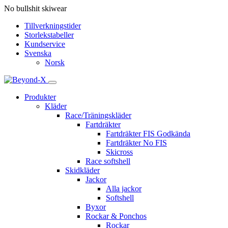
No bullshit skiwear
Tillverkningstider
Storlekstabeller
Kundservice
Svenska
Norsk
Produkter
Kläder
Race/Träningskläder
Fartdräkter
Fartdräkter FIS Godkända
Fartdräkter No FIS
Skicross
Race softshell
Skidkläder
Jackor
Alla jackor
Softshell
Byxor
Rockar & Ponchos
Rockar