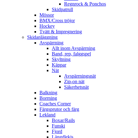
Regnrock & Ponchos
Skidpatrull
Mössor
BMX/Cross tröjor
Hockey
Tvätt & Impregnering
Skidanläggning
Avspärrning
Allt inom Avspärrning
Band, rep, falggspel
Skyltning
Käppar
Nät
Avspärrningsnät
Zip-on nät
Säkerhetsnät
Balkning
Borrning
Coaches Corner
Färgsprutor och färg
Lekland
Boxar/Rails
Funski
Fjord
Längdlekis