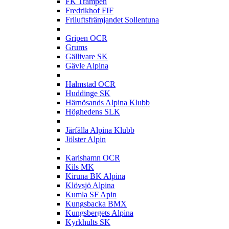
FK Trampen
Fredrikhof FIF
Friluftsfrämjandet Sollentuna
G
Gripen OCR
Grums
Gällivare SK
Gävle Alpina
H
Halmstad OCR
Huddinge SK
Härnösands Alpina Klubb
Höghedens SLK
J
Järfälla Alpina Klubb
Jölster Alpin
K
Karlshamn OCR
Kils MK
Kiruna BK Alpina
Klövsjö Alpina
Kumla SF Apin
Kungsbacka BMX
Kungsbergets Alpina
Kyrkhults SK