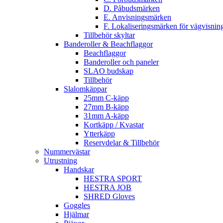
D. Påbudsmärken
E. Anvisningsmärken
F. Lokaliseringsmärken för vägvisnin
Tillbehör skyltar
Banderoller & Beachflaggor
Beachflaggor
Banderoller och paneler
SLAO budskap
Tillbehör
Slalomkäppar
25mm C-käpp
27mm B-käpp
31mm A-käpp
Kortkäpp / Kvastar
Ytterkäpp
Reservdelar & Tillbehör
Nummervästar
Utrustning
Handskar
HESTRA SPORT
HESTRA JOB
SHRED Gloves
Goggles
Hjälmar