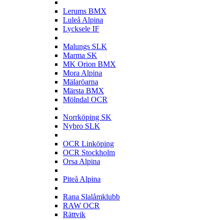
L
Lerums BMX
Luleå Alpina
Lycksele IF
M
Malungs SLK
Marma SK
MK Orion BMX
Mora Alpina
Mälaröarna
Märsta BMX
Mölndal OCR
N
Norrköping SK
Nybro SLK
O
OCR Linköping
OCR Stockholm
Orsa Alpina
P
Piteå Alpina
R
Rana Slalåmklubb
RAW OCR
Rättvik