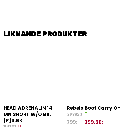
LIKNANDE PRODUKTER
HEAD ADRENALIN 14
Rebels Boot Carry On
MN SHORT W/O BR.
383923
[F]S.BK
799
:-
399,50
:-
114301