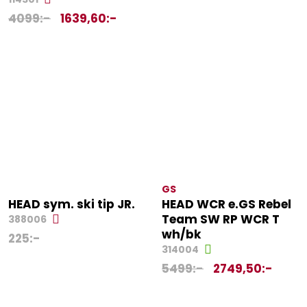
4099
:-
1639,60
:-
GS
HEAD sym. ski tip JR.
HEAD WCR e.GS Rebel
Team SW RP WCR T
388006
wh/bk
225
:-
314004
5499
:-
2749,50
:-