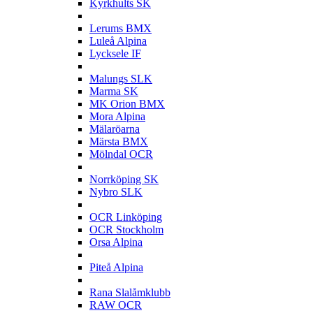
Kyrkhults SK
L
Lerums BMX
Luleå Alpina
Lycksele IF
M
Malungs SLK
Marma SK
MK Orion BMX
Mora Alpina
Mälaröarna
Märsta BMX
Mölndal OCR
N
Norrköping SK
Nybro SLK
O
OCR Linköping
OCR Stockholm
Orsa Alpina
P
Piteå Alpina
R
Rana Slalåmklubb
RAW OCR