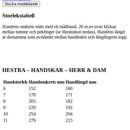
Skicka meddelande
Storlekstabell
Handens omkrets mäts med ett måttband, 20 m.m ovan klykan
mellan tumme och pekfinger (se illustration nedan). Handens längd
är densamma som avståndet mellan handleden och långfingrets topp.
HESTRA – HANDSKAR – HERR & DAM
Handstorlek
Handomkrets mm
Handlängd mm
6
152
160
7
178
171
8
203
182
9
229
192
10
254
204
11
279
215