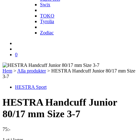
Swix
T
TOKO
Tyrolia
Z
Zodiac
0
Hem
>
Alla produkter
>
HESTRA Handcuff Junior 80/17 mm Size
3-7
HESTRA Sport
HESTRA Handcuff Junior
80/17 mm Size 3-7
75
:-
1 st i lager