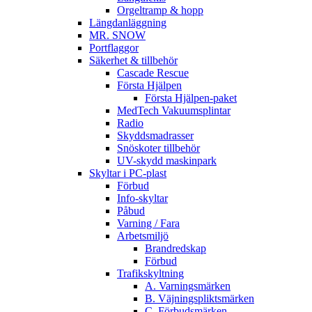
Orgeltramp & hopp
Längdanläggning
MR. SNOW
Portflaggor
Säkerhet & tillbehör
Cascade Rescue
Första Hjälpen
Första Hjälpen-paket
MedTech Vakuumsplintar
Radio
Skyddsmadrasser
Snöskoter tillbehör
UV-skydd maskinpark
Skyltar i PC-plast
Förbud
Info-skyltar
Påbud
Varning / Fara
Arbetsmiljö
Brandredskap
Förbud
Trafikskyltning
A. Varningsmärken
B. Väjningspliktsmärken
C. Förbudsmärken