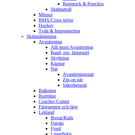
Regnrock & Ponchos
Skidpatrull
Mössor
BMX/Cross tröjor
Hockey
Tvätt & Impregnering
Skidanläggning
Avspärrning
Allt inom Avspärrning
Band, rep, falggspel
Skyltning
Käppar
Nät
Avspärrningsnät
Zip-on nät
Säkerhetsnät
Balkning
Borrning
Coaches Corner
Färgsprutor och färg
Lekland
Boxar/Rails
Funski
Fjord
Längdlekis