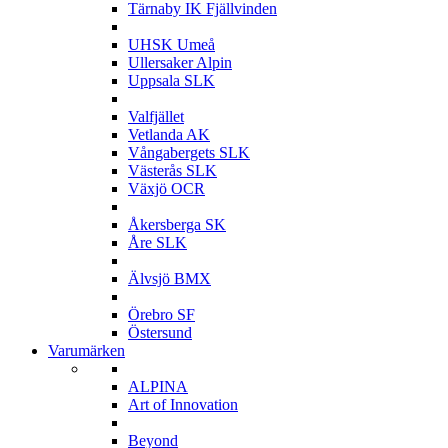
Tärnaby IK Fjällvinden
U
UHSK Umeå
Ullersaker Alpin
Uppsala SLK
V
Valfjället
Vetlanda AK
Vångabergets SLK
Västerås SLK
Växjö OCR
Å
Åkersberga SK
Åre SLK
Ä
Älvsjö BMX
Ö
Örebro SF
Östersund
Varumärken
A
ALPINA
Art of Innovation
B
Beyond