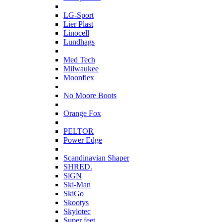
L
LG-Sport
Lier Plast
Linocell
Lundhags
M
Med Tech
Milwaukee
Moonflex
N
No Moore Boots
O
Orange Fox
P
PELTOR
Power Edge
S
Scandinavian Shaper
SHRED.
SiGN
Ski-Man
SkiGo
Skootys
Skylotec
Super feet