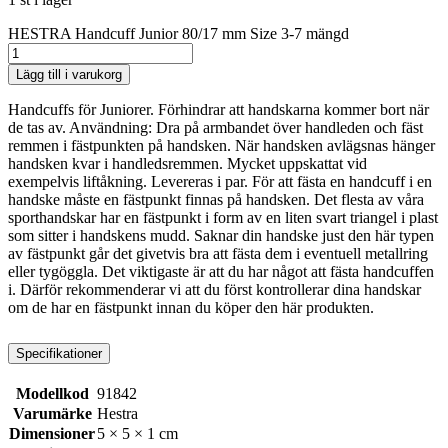
HESTRA Handcuff Junior 80/17 mm Size 3-7 mängd
Lägg till i varukorg
Handcuffs för Juniorer. Förhindrar att handskarna kommer bort när
de tas av. Användning: Dra på armbandet över handleden och fäst
remmen i fästpunkten på handsken. När handsken avlägsnas hänger
handsken kvar i handledsremmen. Mycket uppskattat vid
exempelvis liftåkning. Levereras i par. För att fästa en handcuff i en
handske måste en fästpunkt finnas på handsken. Det flesta av våra
sporthandskar har en fästpunkt i form av en liten svart triangel i plast
som sitter i handskens mudd. Saknar din handske just den här typen
av fästpunkt går det givetvis bra att fästa dem i eventuell metallring
eller tygöggla. Det viktigaste är att du har något att fästa handcuffen
i. Därför rekommenderar vi att du först kontrollerar dina handskar
om de har en fästpunkt innan du köper den här produkten.
Specifikationer
Modellkod
91842
Varumärke
Hestra
Dimensioner
5 × 5 × 1 cm