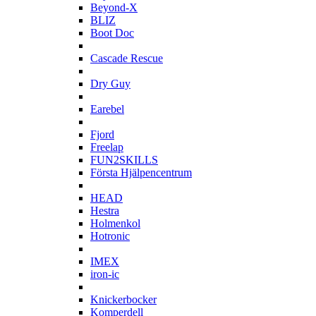
Beyond-X
BLIZ
Boot Doc
C
Cascade Rescue
D
Dry Guy
E
Earebel
F
Fjord
Freelap
FUN2SKILLS
Första Hjälpencentrum
H
HEAD
Hestra
Holmenkol
Hotronic
I
IMEX
iron-ic
K
Knickerbocker
Komperdell