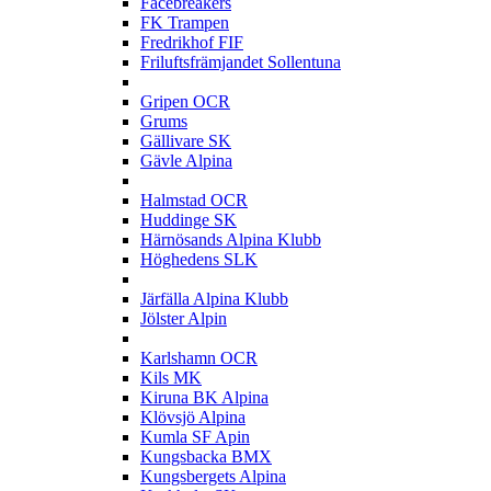
Facebreakers
FK Trampen
Fredrikhof FIF
Friluftsfrämjandet Sollentuna
G
Gripen OCR
Grums
Gällivare SK
Gävle Alpina
H
Halmstad OCR
Huddinge SK
Härnösands Alpina Klubb
Höghedens SLK
J
Järfälla Alpina Klubb
Jölster Alpin
K
Karlshamn OCR
Kils MK
Kiruna BK Alpina
Klövsjö Alpina
Kumla SF Apin
Kungsbacka BMX
Kungsbergets Alpina