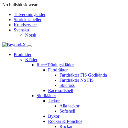
No bullshit skiwear
Tillverkningstider
Storlekstabeller
Kundservice
Svenska
Norsk
Produkter
Kläder
Race/Träningskläder
Fartdräkter
Fartdräkter FIS Godkända
Fartdräkter No FIS
Skicross
Race softshell
Skidkläder
Jackor
Alla jackor
Softshell
Byxor
Rockar & Ponchos
Rockar