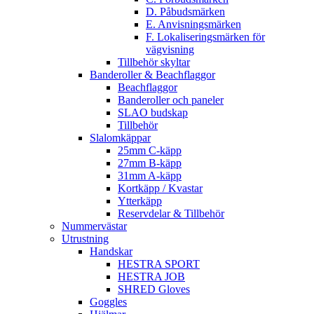
D. Påbudsmärken
E. Anvisningsmärken
F. Lokaliseringsmärken för
vägvisning
Tillbehör skyltar
Banderoller & Beachflaggor
Beachflaggor
Banderoller och paneler
SLAO budskap
Tillbehör
Slalomkäppar
25mm C-käpp
27mm B-käpp
31mm A-käpp
Kortkäpp / Kvastar
Ytterkäpp
Reservdelar & Tillbehör
Nummervästar
Utrustning
Handskar
HESTRA SPORT
HESTRA JOB
SHRED Gloves
Goggles