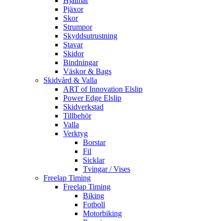
Hjälmar
Pjäxor
Skor
Strumpor
Skyddsutrustning
Stavar
Skidor
Bindningar
Väskor & Bags
Skidvård & Valla
ART of Innovation Elslip
Power Edge Elslip
Skidverkstad
Tillbehör
Valla
Verktyg
Borstar
Fil
Sicklar
Tvingar / Vises
Freelap Timing
Freelap Timing
Biking
Fotboll
Motorbiking