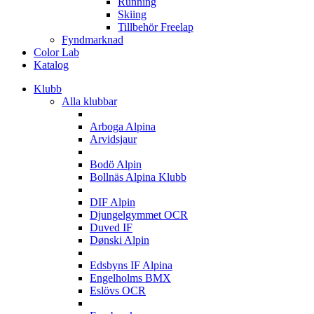
Running
Skiing
Tillbehör Freelap
Fyndmarknad
Color Lab
Katalog
Klubb
Alla klubbar
A
Arboga Alpina
Arvidsjaur
B
Bodö Alpin
Bollnäs Alpina Klubb
D
DIF Alpin
Djungelgymmet OCR
Duved IF
Dønski Alpin
E
Edsbyns IF Alpina
Engelholms BMX
Eslövs OCR
F