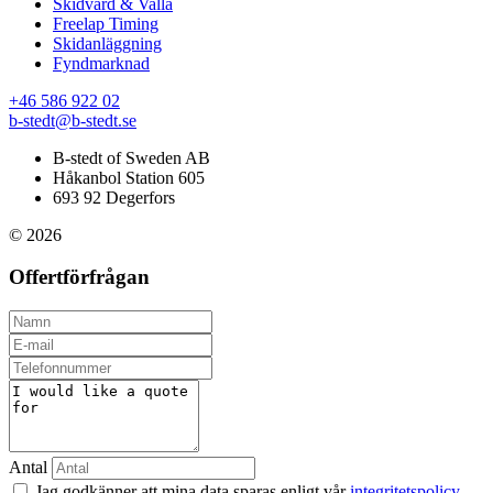
Skidvård & Valla
Freelap Timing
Skidanläggning
Fyndmarknad
+46 586 922 02
b-stedt@b-stedt.se
B-stedt of Sweden AB
Håkanbol Station 605
693 92 Degerfors
© 2026
Offertförfrågan
Antal
Jag godkänner att mina data sparas enligt vår
integritetspolicy
.