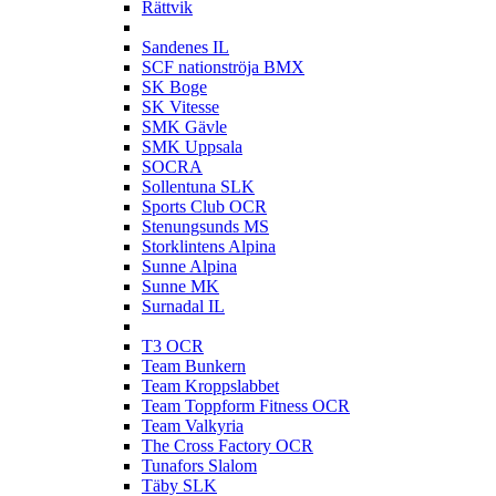
Rättvik
S
Sandenes IL
SCF nationströja BMX
SK Boge
SK Vitesse
SMK Gävle
SMK Uppsala
SOCRA
Sollentuna SLK
Sports Club OCR
Stenungsunds MS
Storklintens Alpina
Sunne Alpina
Sunne MK
Surnadal IL
T
T3 OCR
Team Bunkern
Team Kroppslabbet
Team Toppform Fitness OCR
Team Valkyria
The Cross Factory OCR
Tunafors Slalom
Täby SLK