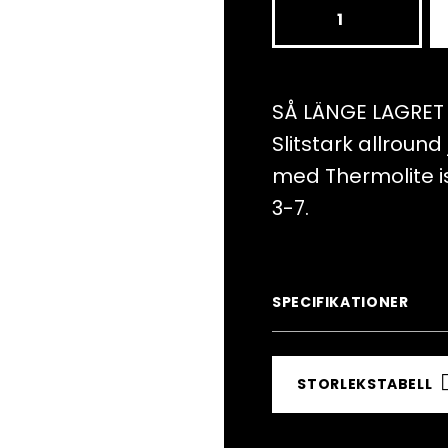
HESTRA
Impact
Racing
Jr.
SÅ LÄNGE LAGRET
mängd
Slitstark allroun
med Thermolite is
3-7.
SPECIFIKATIONER
STORLEKSTABELL