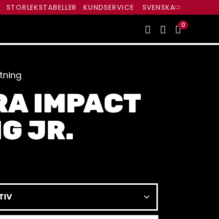
R
STORLEKSTABELLER
KUNDSERVICE
SVENSKA
0
tning
RA IMPACT
G JR.