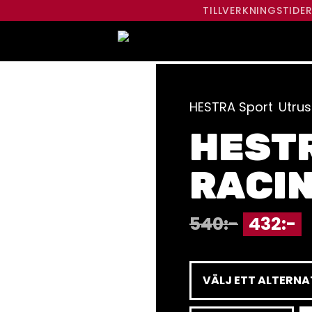
TILLVERKNINGSTIDE
HESTRA Sport
Utrus
HEST
RACIN
540
:-
432
:-