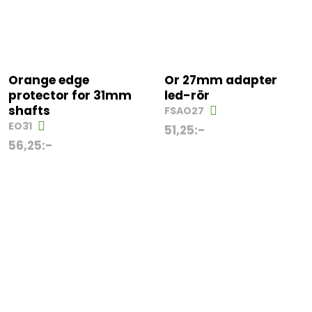
Orange edge
Or 27mm adapter
protector for 31mm
led-rör
shafts
FSAO27
EO31
51,25
:-
56,25
:-