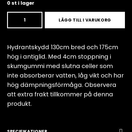
0 st i lager
Hydrant
LÄGG TILL I VARUKORG
cover
W130xH175cm
with
Hydrantskydd 130cm bred och 175cm
4cm
hög i antiglid. Med 4cm stoppning i
close
skumgummi med slutna celler som
cell
inte absorberar vatten, låg vikt och har
foam
hög dämpningsförmåga. Observera
mängd
att extra frakt tillkommer på denna
produkt.
SPECIFIKATIONER