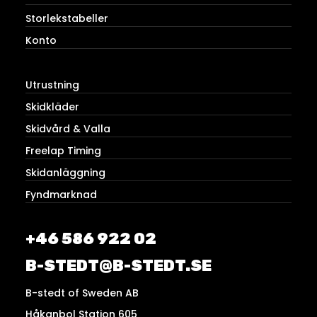
Storlekstabeller
Konto
Utrustning
Skidkläder
Skidvård & Valla
Freelap Timing
Skidanläggning
Fyndmarknad
+46 586 922 02
B-STEDT@B-STEDT.SE
B-stedt of Sweden AB
Håkanbol Station 605