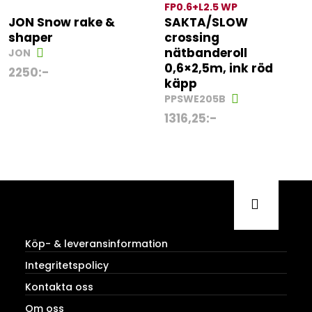
FP0.6+L2.5 WP
JON Snow rake &
SAKTA/SLOW
shaper
crossing
nätbanderoll
JON
0,6×2,5m, ink röd
2250
:-
käpp
PPSWE205B
1316,25
:-
Köp- & leveransinformation
Integritetspolicy
Kontakta oss
Om oss