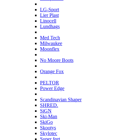
L
LG-Sport
Lier Plast
Linocell
Lundhags
M
Med Tech
Milwaukee
Moonflex
N
No Moore Boots
O
Orange Fox
P
PELTOR
Power Edge
S
Scandinavian Shaper
SHRED.
SiGN
Ski-Man
SkiGo
Skootys
Skylotec
Super feet