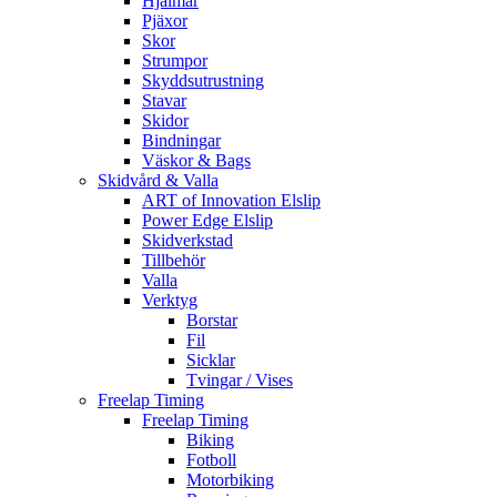
Hjälmar
Pjäxor
Skor
Strumpor
Skyddsutrustning
Stavar
Skidor
Bindningar
Väskor & Bags
Skidvård & Valla
ART of Innovation Elslip
Power Edge Elslip
Skidverkstad
Tillbehör
Valla
Verktyg
Borstar
Fil
Sicklar
Tvingar / Vises
Freelap Timing
Freelap Timing
Biking
Fotboll
Motorbiking