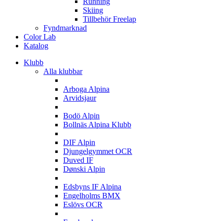
Running
Skiing
Tillbehör Freelap
Fyndmarknad
Color Lab
Katalog
Klubb
Alla klubbar
A
Arboga Alpina
Arvidsjaur
B
Bodö Alpin
Bollnäs Alpina Klubb
D
DIF Alpin
Djungelgymmet OCR
Duved IF
Dønski Alpin
E
Edsbyns IF Alpina
Engelholms BMX
Eslövs OCR
F