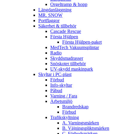
Orgeltramp & hopp
Längdanläggning
MR. SNOW
Portflaggor
Säkerhet & tillbehör
Cascade Rescue
Första Hjälpen
Första Hjälpen-paket
MedTech Vakuumsplintar
Radio
Skyddsmadrasser
Snöskoter tillbehör
UV-skydd maskinpark
Skyltar i PC-plast
Förbud
Info-skyltar
Påbud
Varning / Fara
Arbetsmiljö
Brandredskap
Förbud
Trafikskyltning
A. Varningsmärken
B. Väjningspliktsmärken
C. Förbudsmärken