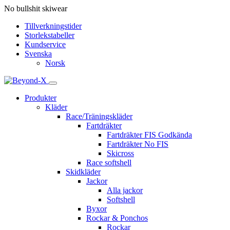
No bullshit skiwear
Tillverkningstider
Storlekstabeller
Kundservice
Svenska
Norsk
Produkter
Kläder
Race/Träningskläder
Fartdräkter
Fartdräkter FIS Godkända
Fartdräkter No FIS
Skicross
Race softshell
Skidkläder
Jackor
Alla jackor
Softshell
Byxor
Rockar & Ponchos
Rockar