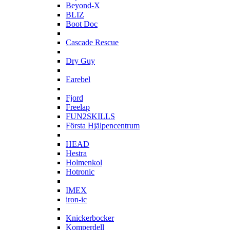
Beyond-X
BLIZ
Boot Doc
C
Cascade Rescue
D
Dry Guy
E
Earebel
F
Fjord
Freelap
FUN2SKILLS
Första Hjälpencentrum
H
HEAD
Hestra
Holmenkol
Hotronic
I
IMEX
iron-ic
K
Knickerbocker
Komperdell