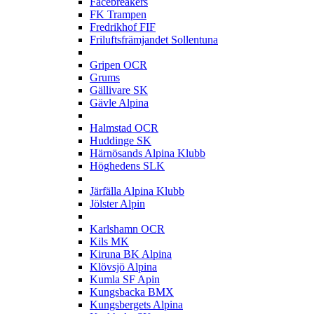
Facebreakers
FK Trampen
Fredrikhof FIF
Friluftsfrämjandet Sollentuna
G
Gripen OCR
Grums
Gällivare SK
Gävle Alpina
H
Halmstad OCR
Huddinge SK
Härnösands Alpina Klubb
Höghedens SLK
J
Järfälla Alpina Klubb
Jölster Alpin
K
Karlshamn OCR
Kils MK
Kiruna BK Alpina
Klövsjö Alpina
Kumla SF Apin
Kungsbacka BMX
Kungsbergets Alpina