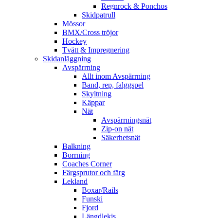
Regnrock & Ponchos
Skidpatrull
Mössor
BMX/Cross tröjor
Hockey
Tvätt & Impregnering
Skidanläggning
Avspärrning
Allt inom Avspärrning
Band, rep, falggspel
Skyltning
Käppar
Nät
Avspärrningsnät
Zip-on nät
Säkerhetsnät
Balkning
Borrning
Coaches Corner
Färgsprutor och färg
Lekland
Boxar/Rails
Funski
Fjord
Längdlekis