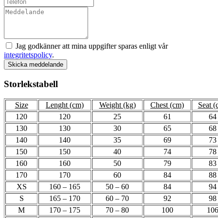
Jag godkänner att mina uppgifter sparas enligt vår
integritetspolicy
.
Skicka meddelande
Storlekstabell
Size
Lenght (cm)
Weight (kg)
Chest (cm)
Seat (
120
120
25
61
64
130
130
30
65
68
140
140
35
69
73
150
150
40
74
78
160
160
50
79
83
170
170
60
84
88
XS
160 – 165
50 – 60
84
94
S
165 – 170
60 – 70
92
98
M
170 – 175
70 – 80
100
10