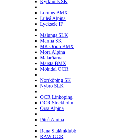
Kyrkhults SK
L
Lerums BMX
Luleå Alpina
Lycksele IF
M
Malungs SLK
Marma SK
MK Orion BMX
Mora Alpina
Mälaröarna
Märsta BMX
Mölndal OCR
N
Norrköping SK
Nybro SLK
O
OCR Linköping
OCR Stockholm
Orsa Alpina
P
Piteå Alpina
R
Rana Slalåmklubb
RAW OCR