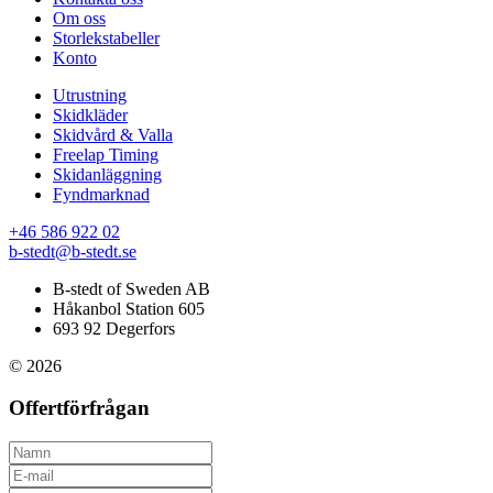
Om oss
Storlekstabeller
Konto
Utrustning
Skidkläder
Skidvård & Valla
Freelap Timing
Skidanläggning
Fyndmarknad
+46 586 922 02
b-stedt@b-stedt.se
B-stedt of Sweden AB
Håkanbol Station 605
693 92 Degerfors
© 2026
Offertförfrågan