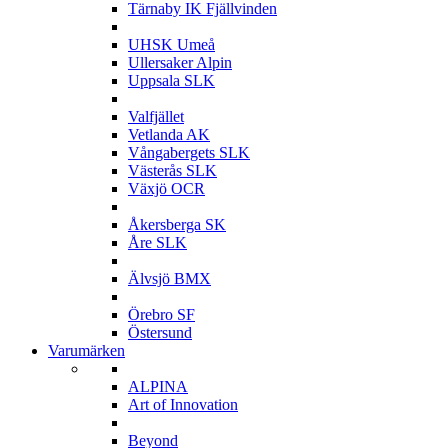
Tärnaby IK Fjällvinden
U
UHSK Umeå
Ullersaker Alpin
Uppsala SLK
V
Valfjället
Vetlanda AK
Vångabergets SLK
Västerås SLK
Växjö OCR
Å
Åkersberga SK
Åre SLK
Ä
Älvsjö BMX
Ö
Örebro SF
Östersund
Varumärken
A
ALPINA
Art of Innovation
B
Beyond