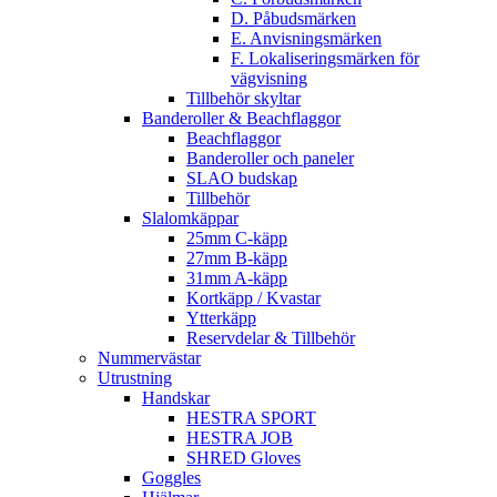
D. Påbudsmärken
E. Anvisningsmärken
F. Lokaliseringsmärken för
vägvisning
Tillbehör skyltar
Banderoller & Beachflaggor
Beachflaggor
Banderoller och paneler
SLAO budskap
Tillbehör
Slalomkäppar
25mm C-käpp
27mm B-käpp
31mm A-käpp
Kortkäpp / Kvastar
Ytterkäpp
Reservdelar & Tillbehör
Nummervästar
Utrustning
Handskar
HESTRA SPORT
HESTRA JOB
SHRED Gloves
Goggles