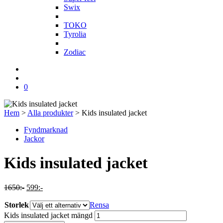
Swix
T
TOKO
Tyrolia
Z
Zodiac
0
Hem
>
Alla produkter
>
Kids insulated jacket
Fyndmarknad
Jackor
Kids insulated jacket
1650
:-
599
:-
Storlek
Rensa
Kids insulated jacket mängd