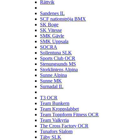
Rättvik
S
Sandenes IL
SCF nationströja BMX
SK Boge
SK Vitesse
SMK Gävle
SMK Uppsala
SOCRA
Sollentuna SLK
Sports Club OCR
Stenungsunds MS
Storklintens Alpina
Sunne Alpina
Sunne MK
Surnadal IL
T
T3 OCR
Team Bunkern
Team Kroppslabbet
Team Toppform Fitness OCR
Team Valkyria
The Cross Factory OCR
Tunafors Slalom
Täby SLK