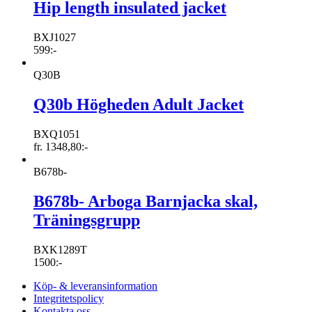
Hip length insulated jacket
BXJ1027
599
:-
Q30B
Q30b Högheden Adult Jacket
BXQ1051
fr.
1348,80
:-
B678b-
B678b- Arboga Barnjacka skal,
Träningsgrupp
BXK1289T
1500
:-
Köp- & leveransinformation
Integritetspolicy
Kontakta oss