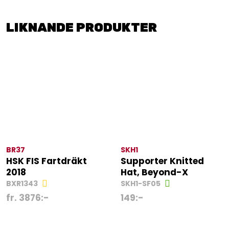
LIKNANDE PRODUKTER
BR37
SKH1
HSK FIS Fartdräkt
Supporter Knitted
2018
Hat, Beyond-X
BXR1343
SKH1-SF05
fr.
3876
:-
149
:-