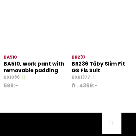
BA510
BR237
BA510, work pant with
BR236 Täby Slim Fit
removable padding
GS Fis Suit
BX1086
BXR1377
599
:-
fr.
4369
:-