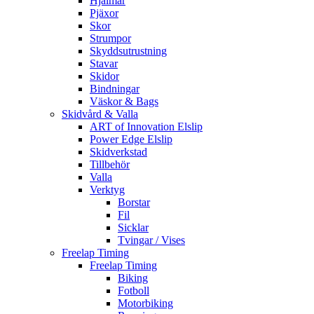
Hjälmar
Pjäxor
Skor
Strumpor
Skyddsutrustning
Stavar
Skidor
Bindningar
Väskor & Bags
Skidvård & Valla
ART of Innovation Elslip
Power Edge Elslip
Skidverkstad
Tillbehör
Valla
Verktyg
Borstar
Fil
Sicklar
Tvingar / Vises
Freelap Timing
Freelap Timing
Biking
Fotboll
Motorbiking