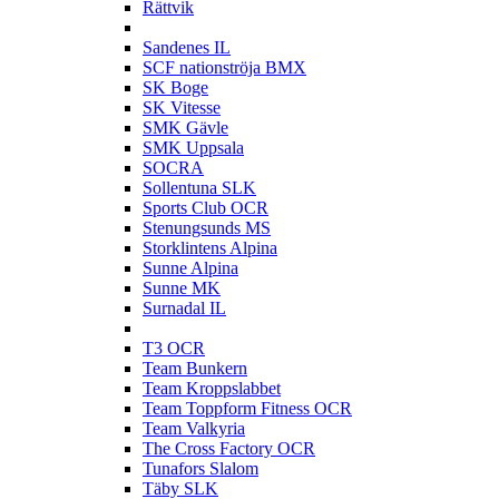
Rättvik
S
Sandenes IL
SCF nationströja BMX
SK Boge
SK Vitesse
SMK Gävle
SMK Uppsala
SOCRA
Sollentuna SLK
Sports Club OCR
Stenungsunds MS
Storklintens Alpina
Sunne Alpina
Sunne MK
Surnadal IL
T
T3 OCR
Team Bunkern
Team Kroppslabbet
Team Toppform Fitness OCR
Team Valkyria
The Cross Factory OCR
Tunafors Slalom
Täby SLK