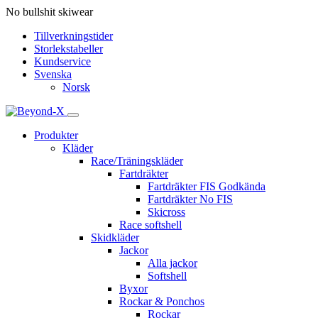
No bullshit skiwear
Tillverkningstider
Storlekstabeller
Kundservice
Svenska
Norsk
Produkter
Kläder
Race/Träningskläder
Fartdräkter
Fartdräkter FIS Godkända
Fartdräkter No FIS
Skicross
Race softshell
Skidkläder
Jackor
Alla jackor
Softshell
Byxor
Rockar & Ponchos
Rockar