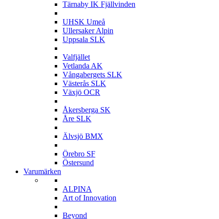
Tärnaby IK Fjällvinden
U
UHSK Umeå
Ullersaker Alpin
Uppsala SLK
V
Valfjället
Vetlanda AK
Vångabergets SLK
Västerås SLK
Växjö OCR
Å
Åkersberga SK
Åre SLK
Ä
Älvsjö BMX
Ö
Örebro SF
Östersund
Varumärken
A
ALPINA
Art of Innovation
B
Beyond