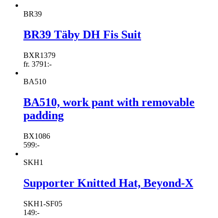
BR39
BR39 Täby DH Fis Suit
BXR1379
fr.
3791
:-
BA510
BA510, work pant with removable
padding
BX1086
599
:-
SKH1
Supporter Knitted Hat, Beyond-X
SKH1-SF05
149
:-