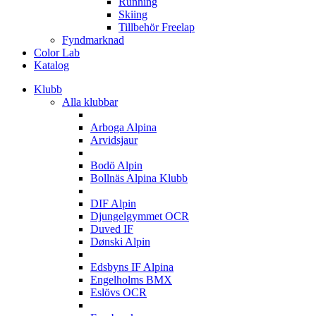
Running
Skiing
Tillbehör Freelap
Fyndmarknad
Color Lab
Katalog
Klubb
Alla klubbar
A
Arboga Alpina
Arvidsjaur
B
Bodö Alpin
Bollnäs Alpina Klubb
D
DIF Alpin
Djungelgymmet OCR
Duved IF
Dønski Alpin
E
Edsbyns IF Alpina
Engelholms BMX
Eslövs OCR
F