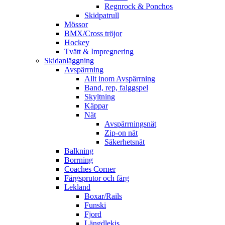
Regnrock & Ponchos
Skidpatrull
Mössor
BMX/Cross tröjor
Hockey
Tvätt & Impregnering
Skidanläggning
Avspärrning
Allt inom Avspärrning
Band, rep, falggspel
Skyltning
Käppar
Nät
Avspärrningsnät
Zip-on nät
Säkerhetsnät
Balkning
Borrning
Coaches Corner
Färgsprutor och färg
Lekland
Boxar/Rails
Funski
Fjord
Längdlekis