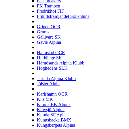
Facebreakers
FK Trampen
Fredrikhof FIF
Friluftsfrämjandet Sollentuna
G
Gripen OCR
Grums
Gällivare SK
Gävle Alpina
H
Halmstad OCR
Huddinge SK
Härnösands Alpina Klubb
Höghedens SLK
J
Järfälla Alpina Klubb
Jölster Alpin
K
Karlshamn OCR
Kils MK
Kiruna BK Alpina
Klövsjö Alpina
Kumla SF Apin
Kungsbacka BMX
Kungsbergets Alpina