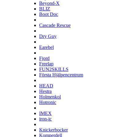
Beyond-X
BLIZ
Boot Doc
C
Cascade Rescue
D
Dry Guy
E
Earebel
F
Fjord
Freelap
FUN2SKILLS
Första Hjälpencentrum
H
HEAD
Hestra
Holmenkol
Hotronic
I
IMEX
iron-ic
K
Knickerbocker
Komperdell