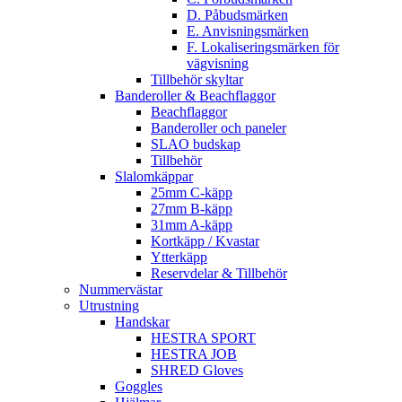
D. Påbudsmärken
E. Anvisningsmärken
F. Lokaliseringsmärken för
vägvisning
Tillbehör skyltar
Banderoller & Beachflaggor
Beachflaggor
Banderoller och paneler
SLAO budskap
Tillbehör
Slalomkäppar
25mm C-käpp
27mm B-käpp
31mm A-käpp
Kortkäpp / Kvastar
Ytterkäpp
Reservdelar & Tillbehör
Nummervästar
Utrustning
Handskar
HESTRA SPORT
HESTRA JOB
SHRED Gloves
Goggles