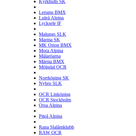
Kyrkhults SK
L
Lerums BMX
Luleå Alpina
Lycksele IF
M
Malungs SLK
Marma SK
MK Orion BMX
Mora Alpina
Mälaröarna
Märsta BMX
Mölndal OCR
N
Norrköping SK
Nybro SLK
O
OCR Linköping
OCR Stockholm
Orsa Alpina
P
Piteå Alpina
R
Rana Slalåmklubb
RAW OCR