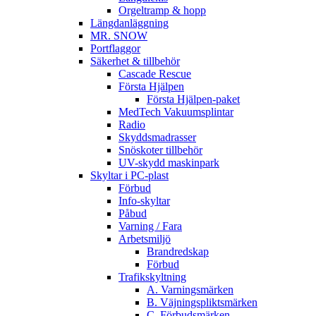
Orgeltramp & hopp
Längdanläggning
MR. SNOW
Portflaggor
Säkerhet & tillbehör
Cascade Rescue
Första Hjälpen
Första Hjälpen-paket
MedTech Vakuumsplintar
Radio
Skyddsmadrasser
Snöskoter tillbehör
UV-skydd maskinpark
Skyltar i PC-plast
Förbud
Info-skyltar
Påbud
Varning / Fara
Arbetsmiljö
Brandredskap
Förbud
Trafikskyltning
A. Varningsmärken
B. Väjningspliktsmärken
C. Förbudsmärken