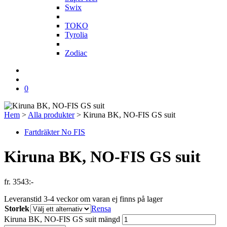
Swix
T
TOKO
Tyrolia
Z
Zodiac
0
Hem
>
Alla produkter
>
Kiruna BK, NO-FIS GS suit
Fartdräkter No FIS
Kiruna BK, NO-FIS GS suit
fr.
3543
:-
Leveranstid 3-4 veckor om varan ej finns på lager
Storlek
Rensa
Kiruna BK, NO-FIS GS suit mängd