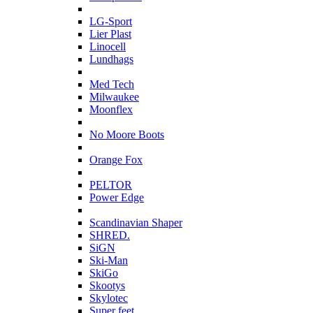
L
LG-Sport
Lier Plast
Linocell
Lundhags
M
Med Tech
Milwaukee
Moonflex
N
No Moore Boots
O
Orange Fox
P
PELTOR
Power Edge
S
Scandinavian Shaper
SHRED.
SiGN
Ski-Man
SkiGo
Skootys
Skylotec
Super feet