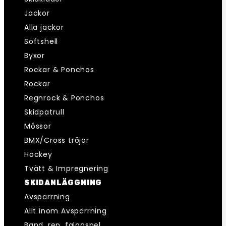
Jackor
Alla jackor
Softshell
Byxor
Rockar & Ponchos
Rockar
Regnrock & Ponchos
Skidpatrull
Mössor
BMX/Cross tröjor
Hockey
Tvätt & Impregnering
SKIDANLÄGGNING
Avspärrning
Allt inom Avspärrning
Band, rep, falggspel