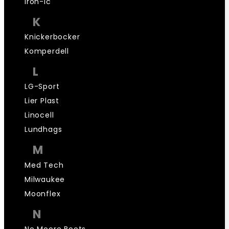
iron-ic
K
Knickerbocker
Komperdell
L
LG-Sport
Lier Plast
Linocell
Lundhags
M
Med Tech
Milwaukee
Moonflex
N
No Moore Boots