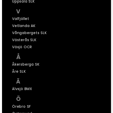
Uppsala SLK
V
Valfjället
Vetlanda AK
Vångabergets SLK
Västerås SLK
Växjö OCR
Å
Åkersberga SK
Åre SLK
Ä
Älvsjö BMX
Ö
Örebro SF