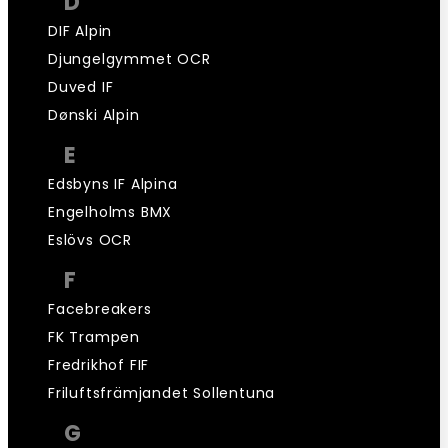
D
DIF Alpin
Djungelgymmet OCR
Duved IF
Dønski Alpin
E
Edsbyns IF Alpina
Engelholms BMX
Eslövs OCR
F
Facebreakers
FK Trampen
Fredrikhof FIF
Friluftsfrämjandet Sollentuna
G