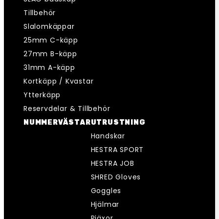
Tillbehör
Slalomkäppar
25mm C-käpp
27mm B-käpp
31mm A-käpp
Kortkäpp / Kvastar
Ytterkäpp
Reservdelar & Tillbehör
NUMMERVÄSTAR
UTRUSTNING
Handskar
HESTRA SPORT
HESTRA JOB
SHRED Gloves
Goggles
Hjälmar
Pjäxor