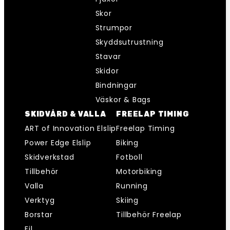
Skor
Strumpor
Skyddsutrustning
Stavar
Skidor
Bindningar
Väskor & Bags
SKIDVÅRD & VALLA
FREELAP TIMING
ART of Innovation Elslip
Freelap Timing
Power Edge Elslip
Biking
Skidverkstad
Fotboll
Tillbehör
Motorbiking
Valla
Running
Verktyg
Skiing
Borstar
Tillbehör Freelap
Fil