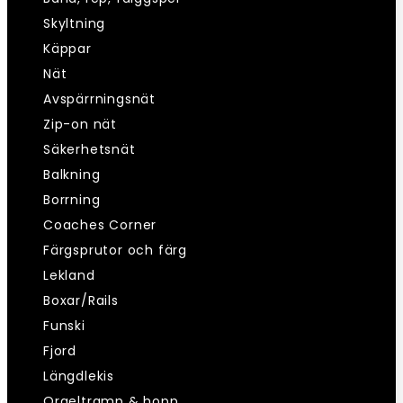
Skyltning
Käppar
Nät
Avspärrningsnät
Zip-on nät
Säkerhetsnät
Balkning
Borrning
Coaches Corner
Färgsprutor och färg
Lekland
Boxar/Rails
Funski
Fjord
Längdlekis
Orgeltramp & hopp