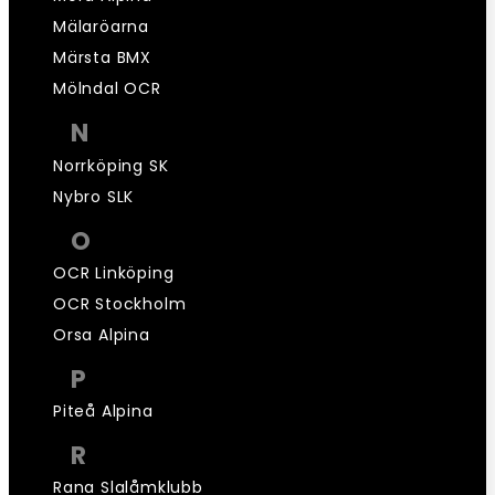
Mälaröarna
Märsta BMX
Mölndal OCR
N
Norrköping SK
Nybro SLK
O
OCR Linköping
OCR Stockholm
Orsa Alpina
P
Piteå Alpina
R
Rana Slalåmklubb