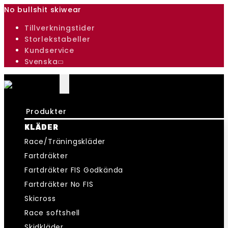
No bullshit skiwear
Tillverkningstider
Storlekstabeller
Kundservice
Svenska
Produkter
KLÄDER
Race/Träningskläder
Fartdräkter
Fartdräkter FIS Godkända
Fartdräkter No FIS
Skicross
Race softshell
Skidkläder