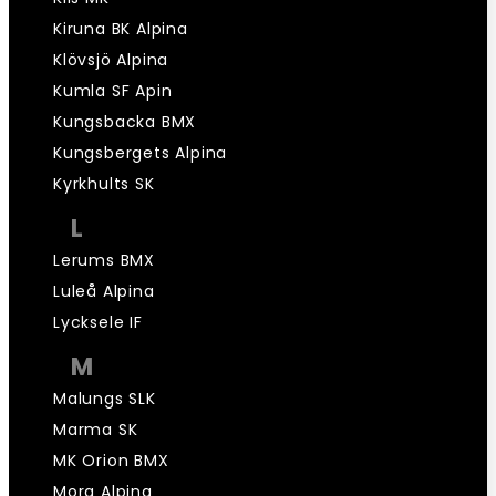
Kiruna BK Alpina
Klövsjö Alpina
Kumla SF Apin
Kungsbacka BMX
Kungsbergets Alpina
Kyrkhults SK
L
Lerums BMX
Luleå Alpina
Lycksele IF
M
Malungs SLK
Marma SK
MK Orion BMX
Mora Alpina