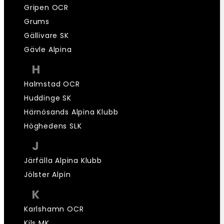
Gripen OCR
Grums
Gällivare SK
Gävle Alpina
H
Halmstad OCR
Huddinge SK
Härnösands Alpina Klubb
Höghedens SLK
J
Järfälla Alpina Klubb
Jölster Alpin
K
Karlshamn OCR
Kils MK