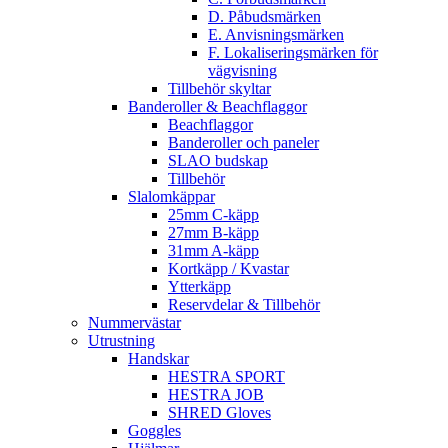
D. Påbudsmärken
E. Anvisningsmärken
F. Lokaliseringsmärken för
vägvisning
Tillbehör skyltar
Banderoller & Beachflaggor
Beachflaggor
Banderoller och paneler
SLAO budskap
Tillbehör
Slalomkäppar
25mm C-käpp
27mm B-käpp
31mm A-käpp
Kortkäpp / Kvastar
Ytterkäpp
Reservdelar & Tillbehör
Nummervästar
Utrustning
Handskar
HESTRA SPORT
HESTRA JOB
SHRED Gloves
Goggles