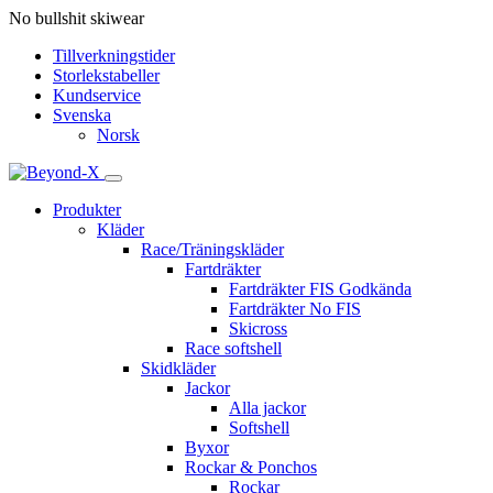
No bullshit skiwear
Tillverkningstider
Storlekstabeller
Kundservice
Svenska
Norsk
Produkter
Kläder
Race/Träningskläder
Fartdräkter
Fartdräkter FIS Godkända
Fartdräkter No FIS
Skicross
Race softshell
Skidkläder
Jackor
Alla jackor
Softshell
Byxor
Rockar & Ponchos
Rockar