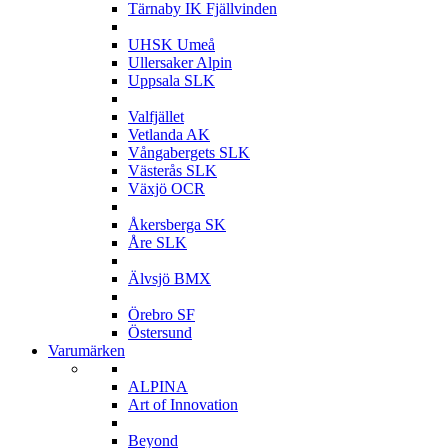
Tärnaby IK Fjällvinden
U
UHSK Umeå
Ullersaker Alpin
Uppsala SLK
V
Valfjället
Vetlanda AK
Vångabergets SLK
Västerås SLK
Växjö OCR
Å
Åkersberga SK
Åre SLK
Ä
Älvsjö BMX
Ö
Örebro SF
Östersund
Varumärken
A
ALPINA
Art of Innovation
B
Beyond