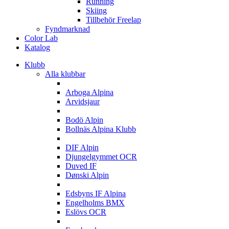
Running
Skiing
Tillbehör Freelap
Fyndmarknad
Color Lab
Katalog
Klubb
Alla klubbar
A
Arboga Alpina
Arvidsjaur
B
Bodö Alpin
Bollnäs Alpina Klubb
D
DIF Alpin
Djungelgymmet OCR
Duved IF
Dønski Alpin
E
Edsbyns IF Alpina
Engelholms BMX
Eslövs OCR
F