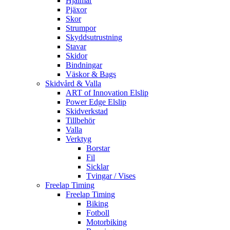
Hjälmar
Pjäxor
Skor
Strumpor
Skyddsutrustning
Stavar
Skidor
Bindningar
Väskor & Bags
Skidvård & Valla
ART of Innovation Elslip
Power Edge Elslip
Skidverkstad
Tillbehör
Valla
Verktyg
Borstar
Fil
Sicklar
Tvingar / Vises
Freelap Timing
Freelap Timing
Biking
Fotboll
Motorbiking