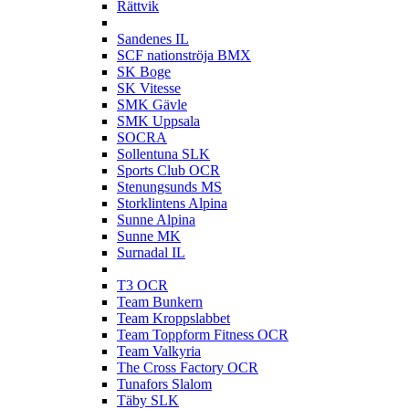
Rättvik
S
Sandenes IL
SCF nationströja BMX
SK Boge
SK Vitesse
SMK Gävle
SMK Uppsala
SOCRA
Sollentuna SLK
Sports Club OCR
Stenungsunds MS
Storklintens Alpina
Sunne Alpina
Sunne MK
Surnadal IL
T
T3 OCR
Team Bunkern
Team Kroppslabbet
Team Toppform Fitness OCR
Team Valkyria
The Cross Factory OCR
Tunafors Slalom
Täby SLK