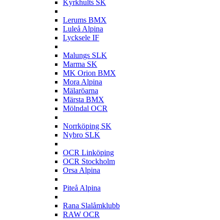
Kyrkhults SK
L
Lerums BMX
Luleå Alpina
Lycksele IF
M
Malungs SLK
Marma SK
MK Orion BMX
Mora Alpina
Mälaröarna
Märsta BMX
Mölndal OCR
N
Norrköping SK
Nybro SLK
O
OCR Linköping
OCR Stockholm
Orsa Alpina
P
Piteå Alpina
R
Rana Slalåmklubb
RAW OCR