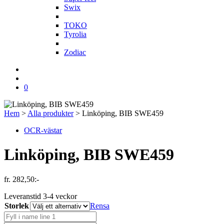
Swix
T
TOKO
Tyrolia
Z
Zodiac
0
Hem
>
Alla produkter
>
Linköping, BIB SWE459
OCR-västar
Linköping, BIB SWE459
fr.
282,50
:-
Leveranstid 3-4 veckor
Storlek
Rensa