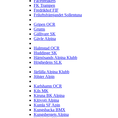
Facebreakers
FK Trampen
Fredrikhof FIF
Friluftsfrämjandet Sollentuna
G
Gripen OCR
Grums
Gällivare SK
Gävle Alpina
H
Halmstad OCR
Huddinge SK
Härnösands Alpina Klubb
Höghedens SLK
J
Järfälla Alpina Klubb
Jölster Alpin
K
Karlshamn OCR
Kils MK
Kiruna BK Alpina
Klövsjö Alpina
Kumla SF Apin
Kungsbacka BMX
Kungsbergets Alpina