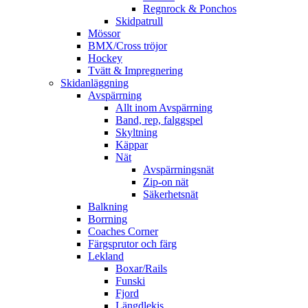
Regnrock & Ponchos
Skidpatrull
Mössor
BMX/Cross tröjor
Hockey
Tvätt & Impregnering
Skidanläggning
Avspärrning
Allt inom Avspärrning
Band, rep, falggspel
Skyltning
Käppar
Nät
Avspärrningsnät
Zip-on nät
Säkerhetsnät
Balkning
Borrning
Coaches Corner
Färgsprutor och färg
Lekland
Boxar/Rails
Funski
Fjord
Längdlekis