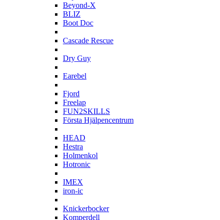
Beyond-X
BLIZ
Boot Doc
C
Cascade Rescue
D
Dry Guy
E
Earebel
F
Fjord
Freelap
FUN2SKILLS
Första Hjälpencentrum
H
HEAD
Hestra
Holmenkol
Hotronic
I
IMEX
iron-ic
K
Knickerbocker
Komperdell