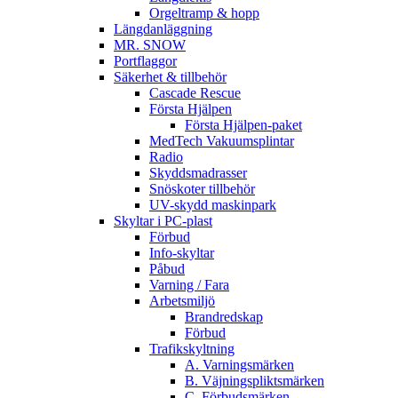
Orgeltramp & hopp
Längdanläggning
MR. SNOW
Portflaggor
Säkerhet & tillbehör
Cascade Rescue
Första Hjälpen
Första Hjälpen-paket
MedTech Vakuumsplintar
Radio
Skyddsmadrasser
Snöskoter tillbehör
UV-skydd maskinpark
Skyltar i PC-plast
Förbud
Info-skyltar
Påbud
Varning / Fara
Arbetsmiljö
Brandredskap
Förbud
Trafikskyltning
A. Varningsmärken
B. Väjningspliktsmärken
C. Förbudsmärken