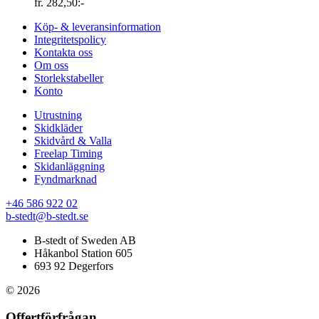
fr.
282,50
:-
Köp- & leveransinformation
Integritetspolicy
Kontakta oss
Om oss
Storlekstabeller
Konto
Utrustning
Skidkläder
Skidvård & Valla
Freelap Timing
Skidanläggning
Fyndmarknad
+46 586 922 02
b-stedt@b-stedt.se
B-stedt of Sweden AB
Håkanbol Station 605
693 92 Degerfors
© 2026
Offertförfrågan