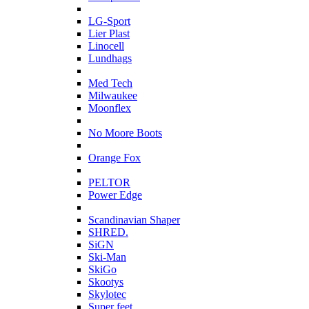
L
LG-Sport
Lier Plast
Linocell
Lundhags
M
Med Tech
Milwaukee
Moonflex
N
No Moore Boots
O
Orange Fox
P
PELTOR
Power Edge
S
Scandinavian Shaper
SHRED.
SiGN
Ski-Man
SkiGo
Skootys
Skylotec
Super feet