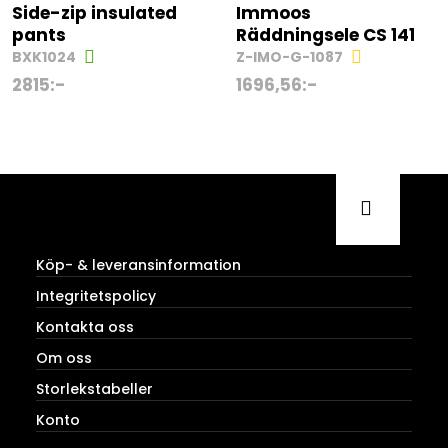
Side-zip insulated
Immoos
pants
Räddningsele CS 141
BXK1024
Z-IMO-G-1087
2815
:-
1696,56
:-
Köp- & leveransinformation
Integritetspolicy
Kontakta oss
Om oss
Storlekstabeller
Konto