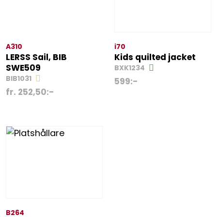
A310
i70
LERSS Sail, BIB
Kids quilted jacket
SWE509
BXK1234
BIB1031
599
:-
fr.
252,50
:-
B264