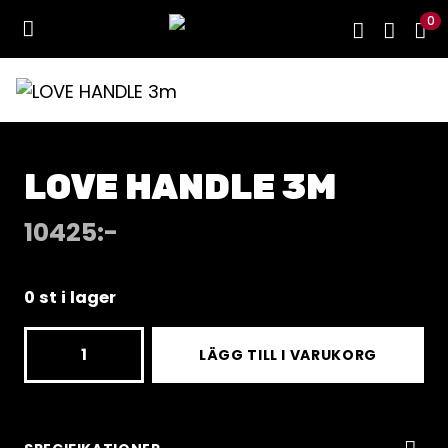
0
LOVE HANDLE 3M
10425
:-
0 st i lager
LOVE
LÄGG TILL I VARUKORG
HANDLE
3m
mängd