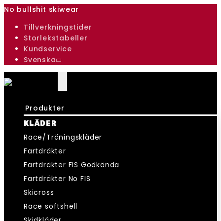
No bullshit skiwear
Tillverkningstider
Storlekstabeller
Kundservice
Svenska
Produkter
KLÄDER
Race/Träningskläder
Fartdräkter
Fartdräkter FIS Godkända
Fartdräkter No FIS
Skicross
Race softshell
Skidkläder