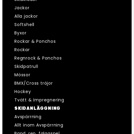
Jackor
Alla jackor
Softshell
Byxor
Rockar & Ponchos
Rockar
Regnrock & Ponchos
Skidpatrull
Mössor
BMX/Cross tröjor
Hockey
Tvätt & Impregnering
SKIDANLÄGGNING
Avspärrning
Allt inom Avspärrning
Band, rep, falggspel