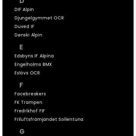
D
DIF Alpin
Djungelgymmet OCR
Duved IF
Dønski Alpin
E
Edsbyns IF Alpina
Engelholms BMX
Eslövs OCR
F
Facebreakers
FK Trampen
Fredrikhof FIF
Friluftsfrämjandet Sollentuna
G