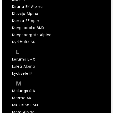
Kiruna BK Alpina
Klövsjö Alpina
Kumla SF Apin
Kungsbacka BMX
Kungsbergets Alpina
Kyrkhults SK
L
Lerums BMX
Luleå Alpina
Lycksele IF
M
Malungs SLK
Marma SK
MK Orion BMX
Mora Alpina