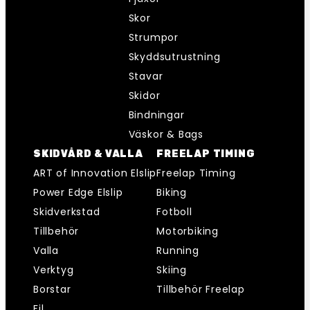
Skor
Strumpor
Skyddsutrustning
Stavar
Skidor
Bindningar
Väskor & Bags
SKIDVÅRD & VALLA
FREELAP TIMING
ART of Innovation Elslip
Freelap Timing
Power Edge Elslip
Biking
Skidverkstad
Fotboll
Tillbehör
Motorbiking
Valla
Running
Verktyg
Skiing
Borstar
Tillbehör Freelap
Fil