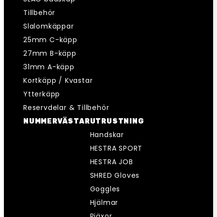
Tillbehör
Slalomkäppar
25mm C-käpp
27mm B-käpp
31mm A-käpp
Kortkäpp / Kvastar
Ytterkäpp
Reservdelar & Tillbehör
NUMMERVÄSTAR
UTRUSTNING
Handskar
HESTRA SPORT
HESTRA JOB
SHRED Gloves
Goggles
Hjälmar
Pjäxor