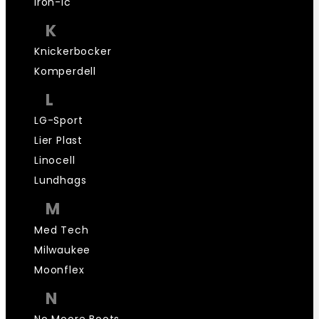
iron-ic
K
Knickerbocker
Komperdell
L
LG-Sport
Lier Plast
Linocell
Lundhags
M
Med Tech
Milwaukee
Moonflex
N
No Moore Boots