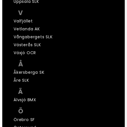
Uppsala SLK
V
Valfjället
Vetlanda AK
Vångabergets SLK
Västerås SLK
Växjö OCR
Å
Åkersberga SK
Åre SLK
Ä
Älvsjö BMX
Ö
Örebro SF