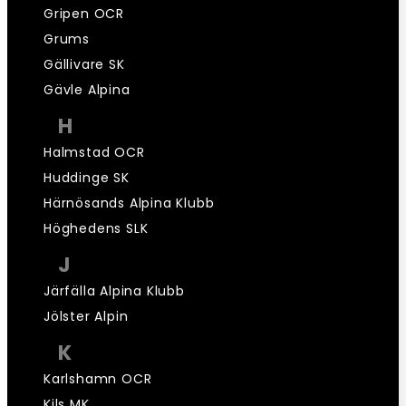
Gripen OCR
Grums
Gällivare SK
Gävle Alpina
H
Halmstad OCR
Huddinge SK
Härnösands Alpina Klubb
Höghedens SLK
J
Järfälla Alpina Klubb
Jölster Alpin
K
Karlshamn OCR
Kils MK