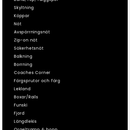
Skyltning
Käppar
Nät
Avspärrningsnät
Zip-on nät
Säkerhetsnät
Balkning
Borrning
Coaches Corner
Färgsprutor och färg
Lekland
Boxar/Rails
Funski
Fjord
Längdlekis
Orgeltramp & hopp