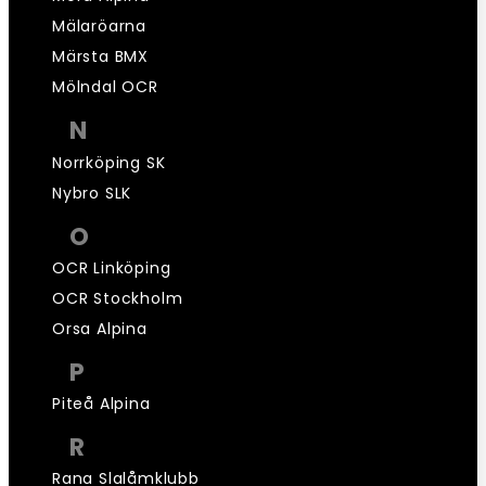
Mälaröarna
Märsta BMX
Mölndal OCR
N
Norrköping SK
Nybro SLK
O
OCR Linköping
OCR Stockholm
Orsa Alpina
P
Piteå Alpina
R
Rana Slalåmklubb