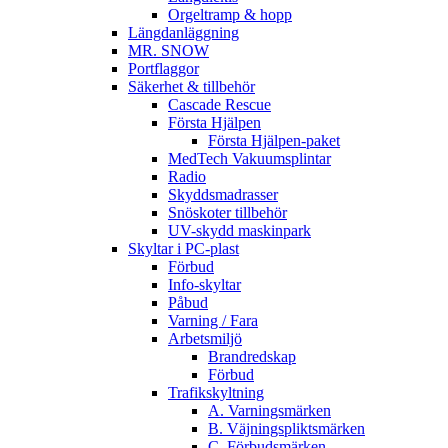
Orgeltramp & hopp
Längdanläggning
MR. SNOW
Portflaggor
Säkerhet & tillbehör
Cascade Rescue
Första Hjälpen
Första Hjälpen-paket
MedTech Vakuumsplintar
Radio
Skyddsmadrasser
Snöskoter tillbehör
UV-skydd maskinpark
Skyltar i PC-plast
Förbud
Info-skyltar
Påbud
Varning / Fara
Arbetsmiljö
Brandredskap
Förbud
Trafikskyltning
A. Varningsmärken
B. Väjningspliktsmärken
C. Förbudsmärken