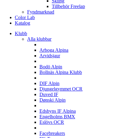
Skiing
Tillbehör Freelap
Fyndmarknad
Color Lab
Katalog
Klubb
Alla klubbar
A
Arboga Alpina
Arvidsjaur
B
Bodö Alpin
Bollnäs Alpina Klubb
D
DIF Alpin
Djungelgymmet OCR
Duved IF
Dønski Alpin
E
Edsbyns IF Alpina
Engelholms BMX
Eslövs OCR
F
Facebreakers