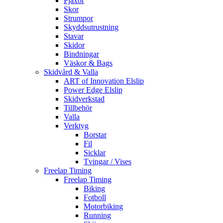
Pjäxor
Skor
Strumpor
Skyddsutrustning
Stavar
Skidor
Bindningar
Väskor & Bags
Skidvård & Valla
ART of Innovation Elslip
Power Edge Elslip
Skidverkstad
Tillbehör
Valla
Verktyg
Borstar
Fil
Sicklar
Tvingar / Vises
Freelap Timing
Freelap Timing
Biking
Fotboll
Motorbiking
Running