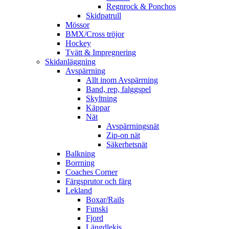
Regnrock & Ponchos
Skidpatrull
Mössor
BMX/Cross tröjor
Hockey
Tvätt & Impregnering
Skidanläggning
Avspärrning
Allt inom Avspärrning
Band, rep, falggspel
Skyltning
Käppar
Nät
Avspärrningsnät
Zip-on nät
Säkerhetsnät
Balkning
Borrning
Coaches Corner
Färgsprutor och färg
Lekland
Boxar/Rails
Funski
Fjord
Längdlekis