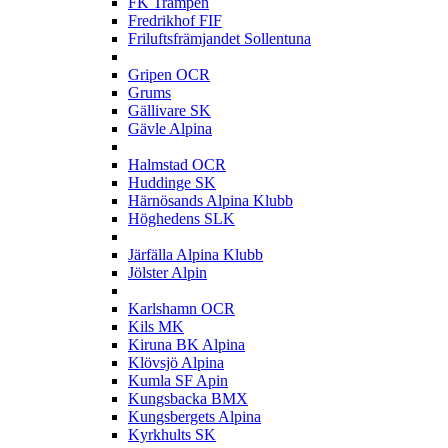
FK Trampen
Fredrikhof FIF
Friluftsfrämjandet Sollentuna
G
Gripen OCR
Grums
Gällivare SK
Gävle Alpina
H
Halmstad OCR
Huddinge SK
Härnösands Alpina Klubb
Höghedens SLK
J
Järfälla Alpina Klubb
Jölster Alpin
K
Karlshamn OCR
Kils MK
Kiruna BK Alpina
Klövsjö Alpina
Kumla SF Apin
Kungsbacka BMX
Kungsbergets Alpina
Kyrkhults SK