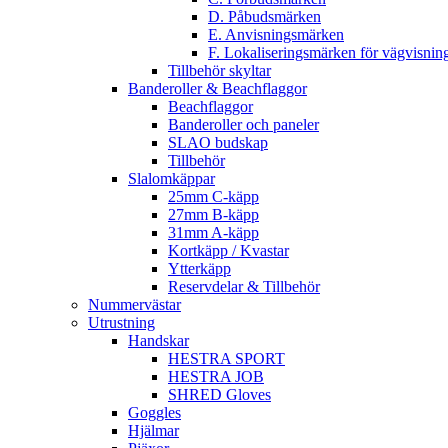
D. Påbudsmärken
E. Anvisningsmärken
F. Lokaliseringsmärken för vägvisnin
Tillbehör skyltar
Banderoller & Beachflaggor
Beachflaggor
Banderoller och paneler
SLAO budskap
Tillbehör
Slalomkäppar
25mm C-käpp
27mm B-käpp
31mm A-käpp
Kortkäpp / Kvastar
Ytterkäpp
Reservdelar & Tillbehör
Nummervästar
Utrustning
Handskar
HESTRA SPORT
HESTRA JOB
SHRED Gloves
Goggles
Hjälmar