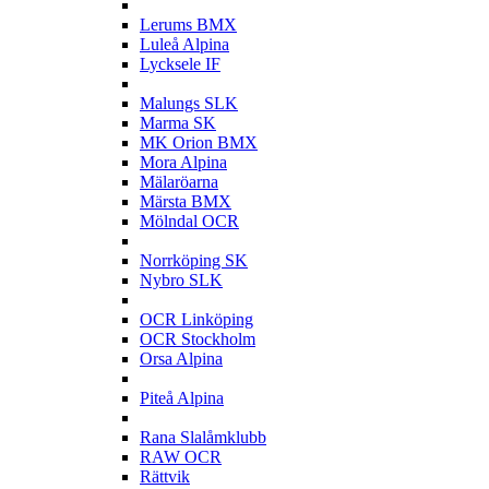
L
Lerums BMX
Luleå Alpina
Lycksele IF
M
Malungs SLK
Marma SK
MK Orion BMX
Mora Alpina
Mälaröarna
Märsta BMX
Mölndal OCR
N
Norrköping SK
Nybro SLK
O
OCR Linköping
OCR Stockholm
Orsa Alpina
P
Piteå Alpina
R
Rana Slalåmklubb
RAW OCR
Rättvik