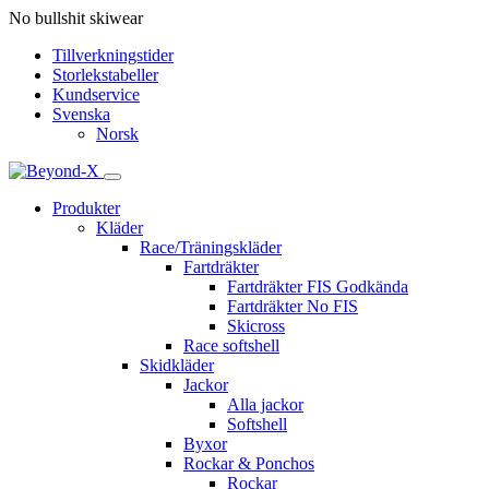
No bullshit skiwear
Tillverkningstider
Storlekstabeller
Kundservice
Svenska
Norsk
Produkter
Kläder
Race/Träningskläder
Fartdräkter
Fartdräkter FIS Godkända
Fartdräkter No FIS
Skicross
Race softshell
Skidkläder
Jackor
Alla jackor
Softshell
Byxor
Rockar & Ponchos
Rockar