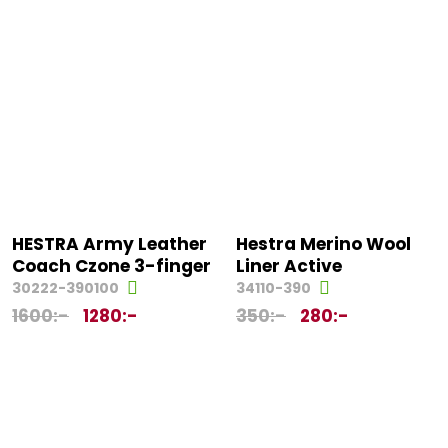
HESTRA Army Leather
Hestra Merino Wool
Coach Czone 3-finger
Liner Active
30222-390100
34110-390
1600
:-
1280
:-
350
:-
280
:-