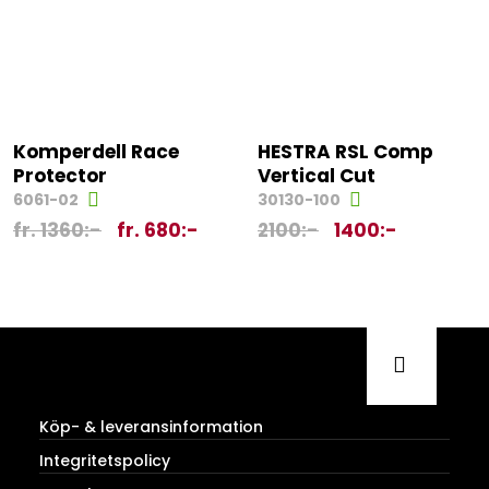
Komperdell Race
HESTRA RSL Comp
Protector
Vertical Cut
6061-02
30130-100
fr.
1360
:-
fr.
680
:-
2100
:-
1400
:-
Köp- & leveransinformation
Integritetspolicy