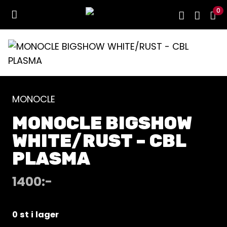
0
MONOCLE
MONOCLE BIGSHOW
WHITE/RUST – CBL
PLASMA
1400
:-
0 st i lager