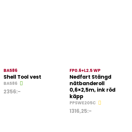
BA586
FP0.6+L2.5 WP
Shell Tool vest
Nedfart Stängd
nätbanderoll
BA586
0,6×2,5m, ink röd
2356
:-
käpp
PPSWE205C
1316,25
:-