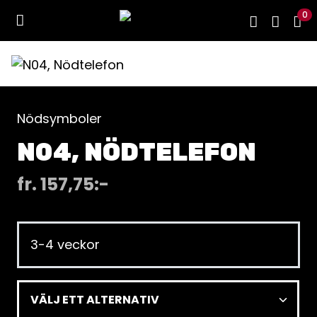
0
Nödsymboler
N04, NÖDTELEFON
fr.
157,75
:-
3-4 veckor