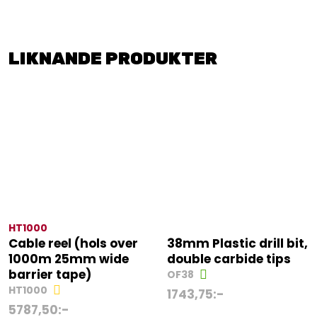
LIKNANDE PRODUKTER
HT1000
Cable reel (hols over
38mm Plastic drill bit,
1000m 25mm wide
double carbide tips
barrier tape)
OF38
HT1000
1743,75
:-
5787,50
:-