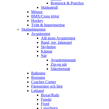
Regnrock & Ponchos
Skidpatrull
Mössor
BMX/Cross tröjor
Hockey
Tvätt & Impregnering
Skidanläggning
Avspärrning
Allt inom Avspärrning
Band, rep, falggspel
Skyltning
Käppar
Nät
Avspärrningsnät
Zip-on nät
Säkerhetsnät
Balkning
Borrning
Coaches Corner
Färgsprutor och färg
Lekland
Boxar/Rails
Funski
Fjord
Längdlekis