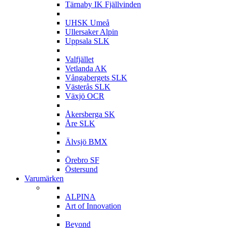
Tärnaby IK Fjällvinden
U
UHSK Umeå
Ullersaker Alpin
Uppsala SLK
V
Valfjället
Vetlanda AK
Vångabergets SLK
Västerås SLK
Växjö OCR
Å
Åkersberga SK
Åre SLK
Ä
Älvsjö BMX
Ö
Örebro SF
Östersund
Varumärken
A
ALPINA
Art of Innovation
B
Beyond