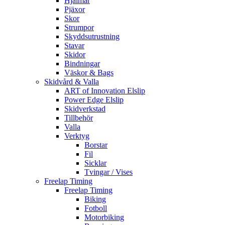
Hjälmar
Pjäxor
Skor
Strumpor
Skyddsutrustning
Stavar
Skidor
Bindningar
Väskor & Bags
Skidvård & Valla
ART of Innovation Elslip
Power Edge Elslip
Skidverkstad
Tillbehör
Valla
Verktyg
Borstar
Fil
Sicklar
Tvingar / Vises
Freelap Timing
Freelap Timing
Biking
Fotboll
Motorbiking