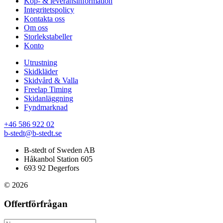
Köp- & leveransinformation
Integritetspolicy
Kontakta oss
Om oss
Storlekstabeller
Konto
Utrustning
Skidkläder
Skidvård & Valla
Freelap Timing
Skidanläggning
Fyndmarknad
+46 586 922 02
b-stedt@b-stedt.se
B-stedt of Sweden AB
Håkanbol Station 605
693 92 Degerfors
© 2026
Offertförfrågan