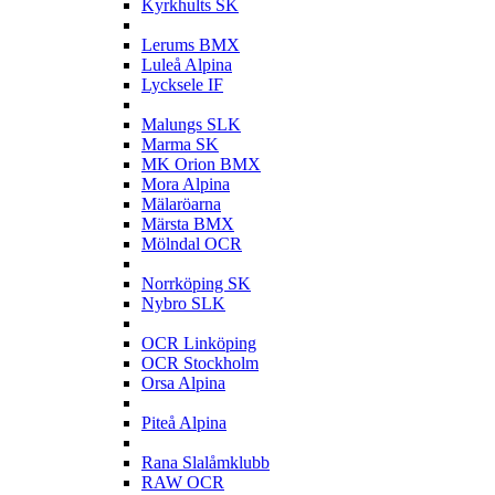
Kyrkhults SK
L
Lerums BMX
Luleå Alpina
Lycksele IF
M
Malungs SLK
Marma SK
MK Orion BMX
Mora Alpina
Mälaröarna
Märsta BMX
Mölndal OCR
N
Norrköping SK
Nybro SLK
O
OCR Linköping
OCR Stockholm
Orsa Alpina
P
Piteå Alpina
R
Rana Slalåmklubb
RAW OCR