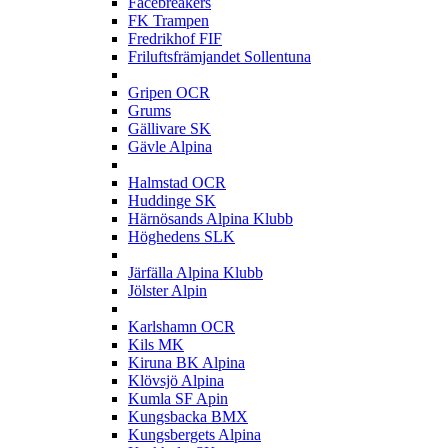
Facebreakers
FK Trampen
Fredrikhof FIF
Friluftsfrämjandet Sollentuna
G
Gripen OCR
Grums
Gällivare SK
Gävle Alpina
H
Halmstad OCR
Huddinge SK
Härnösands Alpina Klubb
Höghedens SLK
J
Järfälla Alpina Klubb
Jölster Alpin
K
Karlshamn OCR
Kils MK
Kiruna BK Alpina
Klövsjö Alpina
Kumla SF Apin
Kungsbacka BMX
Kungsbergets Alpina