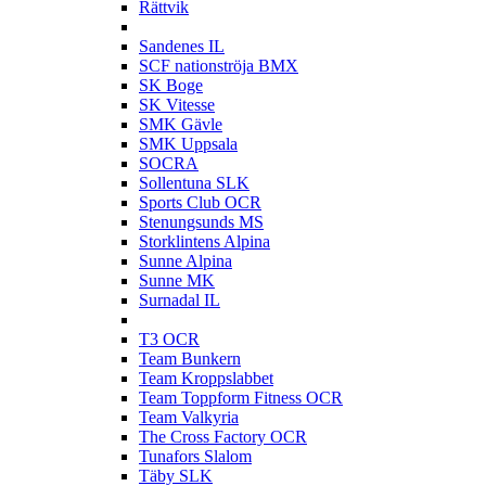
Rättvik
S
Sandenes IL
SCF nationströja BMX
SK Boge
SK Vitesse
SMK Gävle
SMK Uppsala
SOCRA
Sollentuna SLK
Sports Club OCR
Stenungsunds MS
Storklintens Alpina
Sunne Alpina
Sunne MK
Surnadal IL
T
T3 OCR
Team Bunkern
Team Kroppslabbet
Team Toppform Fitness OCR
Team Valkyria
The Cross Factory OCR
Tunafors Slalom
Täby SLK