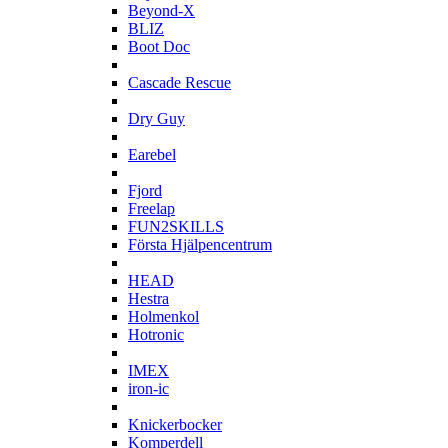
Beyond-X
BLIZ
Boot Doc
C
Cascade Rescue
D
Dry Guy
E
Earebel
F
Fjord
Freelap
FUN2SKILLS
Första Hjälpencentrum
H
HEAD
Hestra
Holmenkol
Hotronic
I
IMEX
iron-ic
K
Knickerbocker
Komperdell