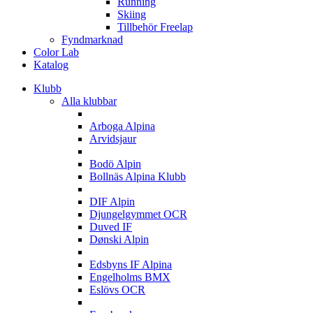
Running
Skiing
Tillbehör Freelap
Fyndmarknad
Color Lab
Katalog
Klubb
Alla klubbar
A
Arboga Alpina
Arvidsjaur
B
Bodö Alpin
Bollnäs Alpina Klubb
D
DIF Alpin
Djungelgymmet OCR
Duved IF
Dønski Alpin
E
Edsbyns IF Alpina
Engelholms BMX
Eslövs OCR
F