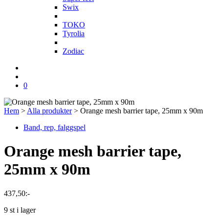
Swix
T
TOKO
Tyrolia
Z
Zodiac
0
Hem
>
Alla produkter
>
Orange mesh barrier tape, 25mm x 90m
Band, rep, falggspel
Orange mesh barrier tape,
25mm x 90m
437,50
:-
9 st i lager