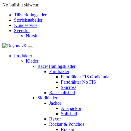
No bullshit skiwear
Tillverkningstider
Storlekstabeller
Kundservice
Svenska
Norsk
Produkter
Kläder
Race/Träningskläder
Fartdräkter
Fartdräkter FIS Godkända
Fartdräkter No FIS
Skicross
Race softshell
Skidkläder
Jackor
Alla jackor
Softshell
Byxor
Rockar & Ponchos
Rockar