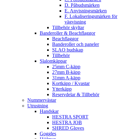
D. Påbudsmärken
E. Anvisningsmärken
F. Lokaliseringsmärken för
vägvisning
Tillbehör skyltar
Banderoller & Beachflaggor
Beachflaggor
Banderoller och paneler
SLAO budskap
Tillbehör
Slalomkäppar
25mm C-käpp
27mm B-käpp
31mm A-käpp
Kortkäpp / Kvastar
Ytterkäpp
Reservdelar & Tillbehör
Nummervästar
Utrustning
Handskar
HESTRA SPORT
HESTRA JOB
SHRED Gloves
Goggles