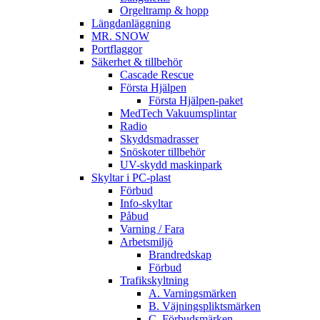
Orgeltramp & hopp
Längdanläggning
MR. SNOW
Portflaggor
Säkerhet & tillbehör
Cascade Rescue
Första Hjälpen
Första Hjälpen-paket
MedTech Vakuumsplintar
Radio
Skyddsmadrasser
Snöskoter tillbehör
UV-skydd maskinpark
Skyltar i PC-plast
Förbud
Info-skyltar
Påbud
Varning / Fara
Arbetsmiljö
Brandredskap
Förbud
Trafikskyltning
A. Varningsmärken
B. Väjningspliktsmärken
C. Förbudsmärken