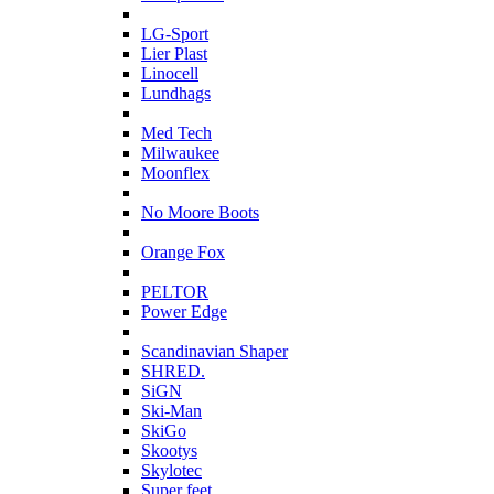
L
LG-Sport
Lier Plast
Linocell
Lundhags
M
Med Tech
Milwaukee
Moonflex
N
No Moore Boots
O
Orange Fox
P
PELTOR
Power Edge
S
Scandinavian Shaper
SHRED.
SiGN
Ski-Man
SkiGo
Skootys
Skylotec
Super feet