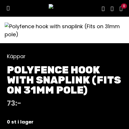
0
Käppar
POLYFENCE HOOK
WITH SNAPLINK (FITS
ON 31MM POLE)
73
:-
0 st i lager