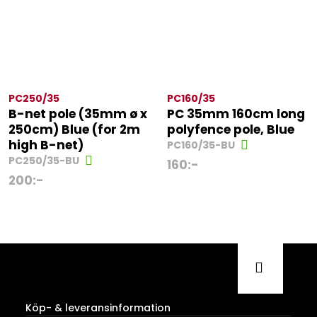
PC250/35
PC160/35
B-net pole (35mm ø x
PC 35mm 160cm long
250cm) Blue (for 2m
polyfence pole, Blue
high B-net)
PC160/35-BU
PC250/35-BU
160
:-
200
:-
Köp- & leveransinformation