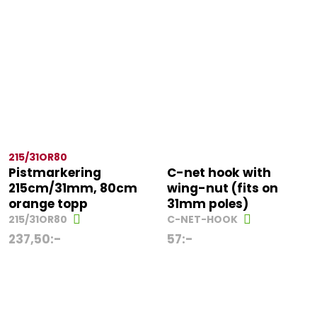
215/31OR80
Pistmarkering
C-net hook with
215cm/31mm, 80cm
wing-nut (fits on
orange topp
31mm poles)
215/31OR80
C-NET-HOOK
237,50
:-
57
:-