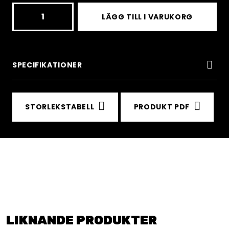
Polyfence
LÄGG TILL I VARUKORG
hook
with
snaplink
SPECIFIKATIONER
(Fits
on
STORLEKSTABELL
PRODUKT PDF
31mm
pole)
mängd
LIKNANDE PRODUKTER