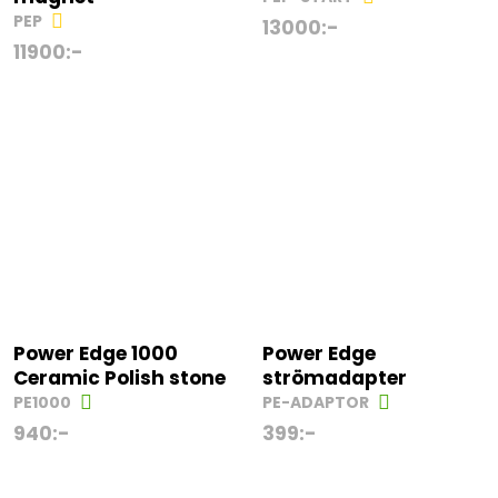
PEP
13000
:-
11900
:-
Power Edge 1000
Power Edge
Ceramic Polish stone
strömadapter
PE1000
PE-ADAPTOR
940
:-
399
:-