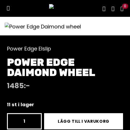
0
Power Edge Elslip
POWER EDGE
DAIMOND WHEEL
1485
:-
11 st i lager
Power
LÄGG TILL I VARUKORG
Edge