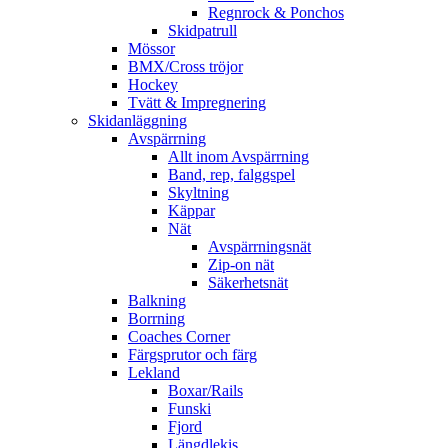
Regnrock & Ponchos
Skidpatrull
Mössor
BMX/Cross tröjor
Hockey
Tvätt & Impregnering
Skidanläggning
Avspärrning
Allt inom Avspärrning
Band, rep, falggspel
Skyltning
Käppar
Nät
Avspärrningsnät
Zip-on nät
Säkerhetsnät
Balkning
Borrning
Coaches Corner
Färgsprutor och färg
Lekland
Boxar/Rails
Funski
Fjord
Längdlekis