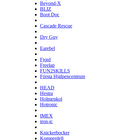
Beyond-X
BLIZ
Boot Doc
C
Cascade Rescue
D
Dry Guy
E
Earebel
F
Fjord
Freelap
FUN2SKILLS
Första Hjälpencentrum
H
HEAD
Hestra
Holmenkol
Hotronic
I
IMEX
iron-ic
K
Knickerbocker
Komperdell