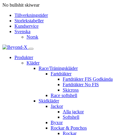
No bullshit skiwear
Tillverkningstider
Storlekstabeller
Kundservice
Svenska
Norsk
Produkter
Kläder
Race/Träningskläder
Fartdräkter
Fartdräkter FIS Godkända
Fartdräkter No FIS
Skicross
Race softshell
Skidkläder
Jackor
Alla jackor
Softshell
Byxor
Rockar & Ponchos
Rockar