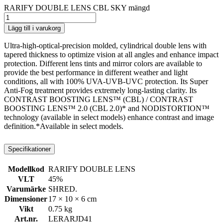
RARIFY DOUBLE LENS CBL SKY mängd
Lägg till i varukorg
Ultra-high-optical-precision molded, cylindrical double lens with
tapered thickness to optimize vision at all angles and enhance impact
protection. Different lens tints and mirror colors are available to
provide the best performance in different weather and light
conditions, all with 100% UVA-UVB-UVC protection. Its Super
Anti-Fog treatment provides extremely long-lasting clarity. Its
CONTRAST BOOSTING LENS™ (CBL) / CONTRAST
BOOSTING LENS™ 2.0 (CBL 2.0)* and NODISTORTION™
technology (available in select models) enhance contrast and image
definition.*Available in select models.
Specifikationer
Modellkod
RARIFY DOUBLE LENS
VLT
45%
Varumärke
SHRED.
Dimensioner
17 × 10 × 6 cm
Vikt
0.75 kg
Art.nr.
LERARJD41