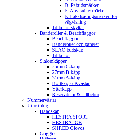
D. Påbudsmärken
E. Anvisningsmärken
F. Lokaliseringsmärken för
vägvisning
Tillbehör skyltar
Banderoller & Beachflaggor
Beachflaggor
Banderoller och paneler
SLAO budskap
Tillbehör
Slalomkäppar
25mm C-käpp
27mm B-käpp
31mm A-käpp
Kortkäpp / Kvastar
Ytterkäpp
Reservdelar & Tillbehör
Nummervästar
Utrustning
Handskar
HESTRA SPORT
HESTRA JOB
SHRED Gloves
Goggles