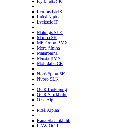
Kyrkhults SK
L
Lerums BMX
Luleå Alpina
Lycksele IF
M
Malungs SLK
Marma SK
MK Orion BMX
Mora Alpina
Mälaröarna
Märsta BMX
Mölndal OCR
N
Norrköping SK
Nybro SLK
O
OCR Linköping
OCR Stockholm
Orsa Alpina
P
Piteå Alpina
R
Rana Slalåmklubb
RAW OCR