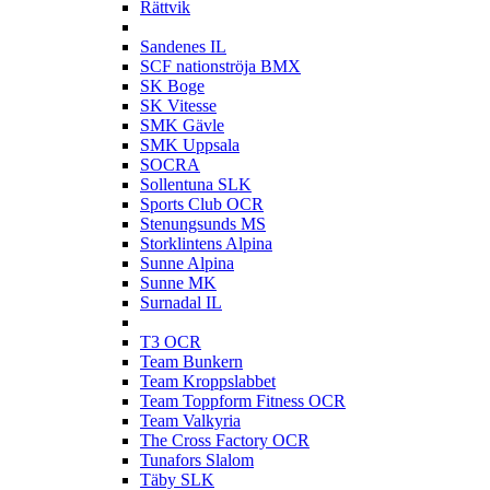
Rättvik
S
Sandenes IL
SCF nationströja BMX
SK Boge
SK Vitesse
SMK Gävle
SMK Uppsala
SOCRA
Sollentuna SLK
Sports Club OCR
Stenungsunds MS
Storklintens Alpina
Sunne Alpina
Sunne MK
Surnadal IL
T
T3 OCR
Team Bunkern
Team Kroppslabbet
Team Toppform Fitness OCR
Team Valkyria
The Cross Factory OCR
Tunafors Slalom
Täby SLK