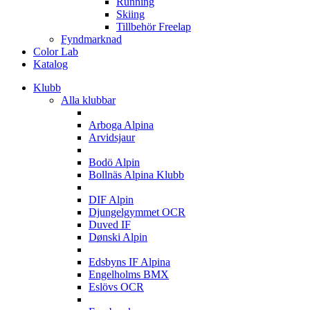
Running
Skiing
Tillbehör Freelap
Fyndmarknad
Color Lab
Katalog
Klubb
Alla klubbar
A
Arboga Alpina
Arvidsjaur
B
Bodö Alpin
Bollnäs Alpina Klubb
D
DIF Alpin
Djungelgymmet OCR
Duved IF
Dønski Alpin
E
Edsbyns IF Alpina
Engelholms BMX
Eslövs OCR
F