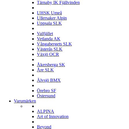
Tärnaby IK Fjällvinden
U
UHSK Umeå
Ullersaker Alpin
Uppsala SLK
V
Valfjället
Vetlanda AK
Vångabergets SLK
Västerås SLK
Växjö OCR
Å
Åkersberga SK
Åre SLK
Ä
Älvsjö BMX
Ö
Örebro SF
Östersund
Varumärken
A
ALPINA
Art of Innovation
B
Beyond