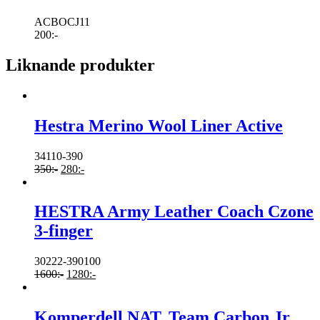
ACBOCJ11
200
:-
Liknande produkter
Hestra Merino Wool Liner Active
34110-390
350
:-
280
:-
HESTRA Army Leather Coach Czone
3-finger
30222-390100
1600
:-
1280
:-
Komperdell NAT. Team Carbon Jr