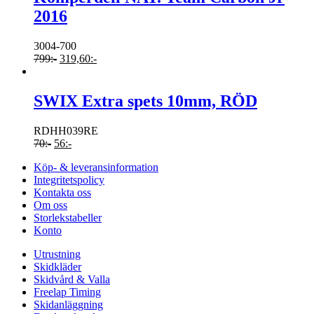
2016
3004-700
799
:-
319,60
:-
SWIX Extra spets 10mm, RÖD
RDHH039RE
70
:-
56
:-
Köp- & leveransinformation
Integritetspolicy
Kontakta oss
Om oss
Storlekstabeller
Konto
Utrustning
Skidkläder
Skidvård & Valla
Freelap Timing
Skidanläggning