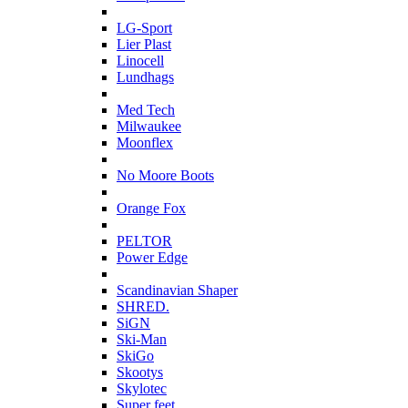
L
LG-Sport
Lier Plast
Linocell
Lundhags
M
Med Tech
Milwaukee
Moonflex
N
No Moore Boots
O
Orange Fox
P
PELTOR
Power Edge
S
Scandinavian Shaper
SHRED.
SiGN
Ski-Man
SkiGo
Skootys
Skylotec
Super feet