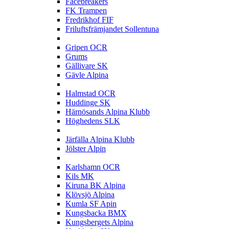
Facebreakers
FK Trampen
Fredrikhof FIF
Friluftsfrämjandet Sollentuna
G
Gripen OCR
Grums
Gällivare SK
Gävle Alpina
H
Halmstad OCR
Huddinge SK
Härnösands Alpina Klubb
Höghedens SLK
J
Järfälla Alpina Klubb
Jölster Alpin
K
Karlshamn OCR
Kils MK
Kiruna BK Alpina
Klövsjö Alpina
Kumla SF Apin
Kungsbacka BMX
Kungsbergets Alpina