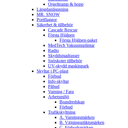
Orgeltramp & hopp
Längdanläggning
MR. SNOW
Portflaggor
Säkerhet & tillbehör
Cascade Rescue
Första Hjälpen
Första Hjälpen-paket
MedTech Vakuumsplintar
Radio
Skyddsmadrasser
Snöskoter tillbehör
UV-skydd maskinpark
Skyltar i PC-plast
Förbud
Info-skyltar
Påbud
Varning / Fara
Arbetsmiljö
Brandredskap
Förbud
Trafikskyltning
A. Varningsmärken
B. Väjningspliktsmärken
C. Förbudsmärken