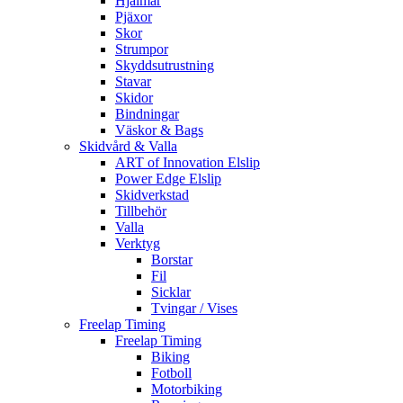
Hjälmar
Pjäxor
Skor
Strumpor
Skyddsutrustning
Stavar
Skidor
Bindningar
Väskor & Bags
Skidvård & Valla
ART of Innovation Elslip
Power Edge Elslip
Skidverkstad
Tillbehör
Valla
Verktyg
Borstar
Fil
Sicklar
Tvingar / Vises
Freelap Timing
Freelap Timing
Biking
Fotboll
Motorbiking