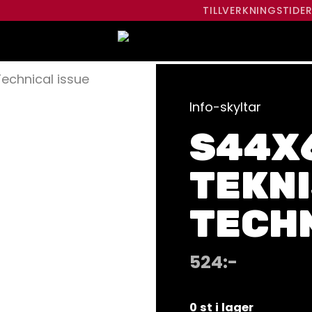
TILLVERKNINGSTIDE
Technical issue
Info-skyltar
S44X6
TEKNI
TECHN
524
:-
0 st i lager