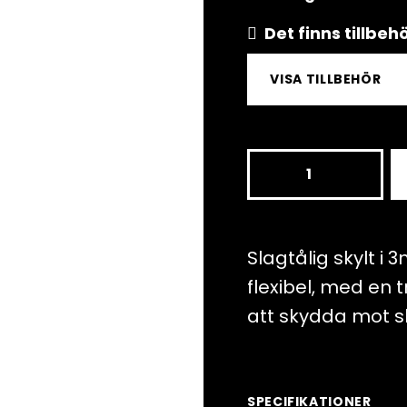
Det finns tillbe
VISA TILLBEHÖR
S44x60
PC,
Tekniskt
fel/
Slagtålig skylt i
Technical
flexibel, med en 
issue
att skydda mot s
mängd
SPECIFIKATIONER