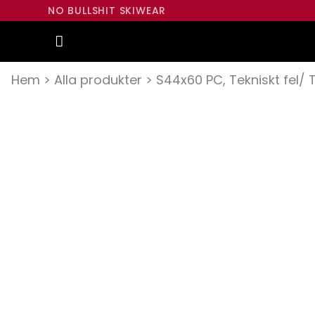
NO BULLSHIT SKIWEAR
Hem
>
Alla produkter
>
S44x60 PC, Tekniskt fel/ 