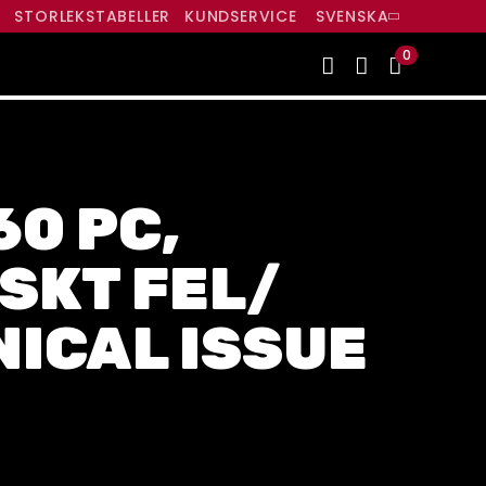
R
STORLEKSTABELLER
KUNDSERVICE
SVENSKA
0
0 PC,
SKT FEL/
ICAL ISSUE