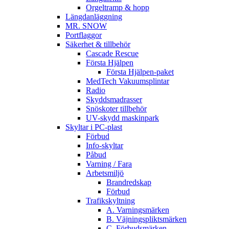
Orgeltramp & hopp
Längdanläggning
MR. SNOW
Portflaggor
Säkerhet & tillbehör
Cascade Rescue
Första Hjälpen
Första Hjälpen-paket
MedTech Vakuumsplintar
Radio
Skyddsmadrasser
Snöskoter tillbehör
UV-skydd maskinpark
Skyltar i PC-plast
Förbud
Info-skyltar
Påbud
Varning / Fara
Arbetsmiljö
Brandredskap
Förbud
Trafikskyltning
A. Varningsmärken
B. Väjningspliktsmärken
C. Förbudsmärken