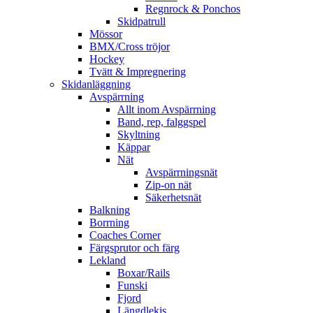
Regnrock & Ponchos
Skidpatrull
Mössor
BMX/Cross tröjor
Hockey
Tvätt & Impregnering
Skidanläggning
Avspärrning
Allt inom Avspärrning
Band, rep, falggspel
Skyltning
Käppar
Nät
Avspärrningsnät
Zip-on nät
Säkerhetsnät
Balkning
Borrning
Coaches Corner
Färgsprutor och färg
Lekland
Boxar/Rails
Funski
Fjord
Längdlekis