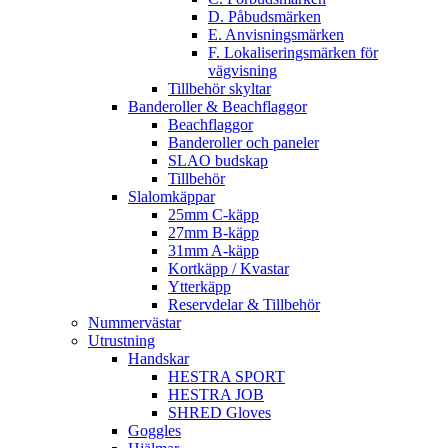
D. Påbudsmärken
E. Anvisningsmärken
F. Lokaliseringsmärken för
vägvisning
Tillbehör skyltar
Banderoller & Beachflaggor
Beachflaggor
Banderoller och paneler
SLAO budskap
Tillbehör
Slalomkäppar
25mm C-käpp
27mm B-käpp
31mm A-käpp
Kortkäpp / Kvastar
Ytterkäpp
Reservdelar & Tillbehör
Nummervästar
Utrustning
Handskar
HESTRA SPORT
HESTRA JOB
SHRED Gloves
Goggles