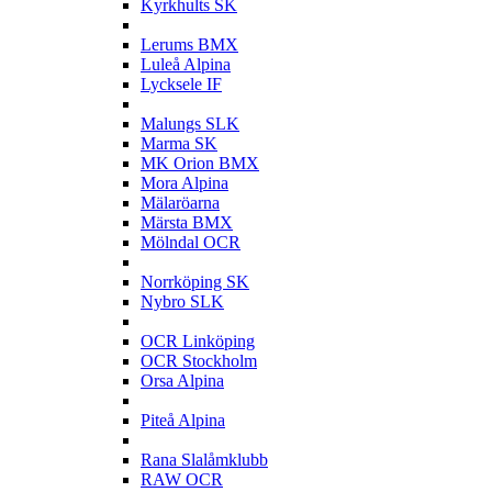
Kyrkhults SK
L
Lerums BMX
Luleå Alpina
Lycksele IF
M
Malungs SLK
Marma SK
MK Orion BMX
Mora Alpina
Mälaröarna
Märsta BMX
Mölndal OCR
N
Norrköping SK
Nybro SLK
O
OCR Linköping
OCR Stockholm
Orsa Alpina
P
Piteå Alpina
R
Rana Slalåmklubb
RAW OCR