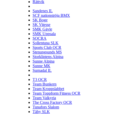
Rättvik
S
Sandenes IL
SCF nationströja BMX
SK Boge
SK Vitesse
SMK Gävle
SMK Uppsala
SOCRA
Sollentuna SLK
Sports Club OCR
Stenungsunds MS
Storklintens Alpina
Sunne Alpina
Sunne MK
Surnadal IL
T
T3 OCR
Team Bunkern
Team Kroppslabbet
Team Toppform Fitness OCR
Team Valkyria
The Cross Factory OCR
Tunafors Slalom
Täby SLK