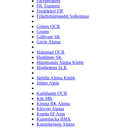
Facebreakers
FK Trampen
Fredrikhof FIF
Friluftsfrämjandet Sollentuna
G
Gripen OCR
Grums
Gällivare SK
Gävle Alpina
H
Halmstad OCR
Huddinge SK
Härnösands Alpina Klubb
Höghedens SLK
J
Järfälla Alpina Klubb
Jölster Alpin
K
Karlshamn OCR
Kils MK
Kiruna BK Alpina
Klövsjö Alpina
Kumla SF Apin
Kungsbacka BMX
Kungsbergets Alpina