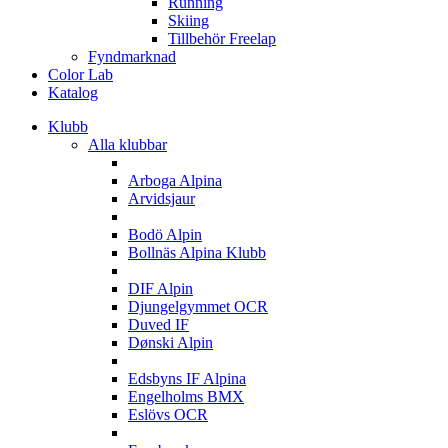
Running
Skiing
Tillbehör Freelap
Fyndmarknad
Color Lab
Katalog
Klubb
Alla klubbar
A
Arboga Alpina
Arvidsjaur
B
Bodö Alpin
Bollnäs Alpina Klubb
D
DIF Alpin
Djungelgymmet OCR
Duved IF
Dønski Alpin
E
Edsbyns IF Alpina
Engelholms BMX
Eslövs OCR
F