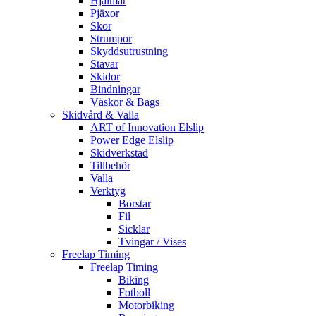
Hjälmar
Pjäxor
Skor
Strumpor
Skyddsutrustning
Stavar
Skidor
Bindningar
Väskor & Bags
Skidvård & Valla
ART of Innovation Elslip
Power Edge Elslip
Skidverkstad
Tillbehör
Valla
Verktyg
Borstar
Fil
Sicklar
Tvingar / Vises
Freelap Timing
Freelap Timing
Biking
Fotboll
Motorbiking