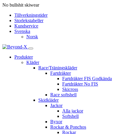
No bullshit skiwear
Tillverkningstider
Storlekstabeller
Kundservice
Svenska
Norsk
Produkter
Kläder
Race/Träningskläder
Fartdräkter
Fartdräkter FIS Godkända
Fartdräkter No FIS
Skicross
Race softshell
Skidkläder
Jackor
Alla jackor
Softshell
Byxor
Rockar & Ponchos
Rockar