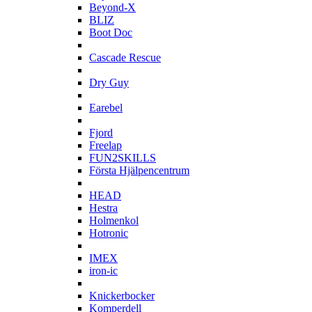
Beyond-X
BLIZ
Boot Doc
C
Cascade Rescue
D
Dry Guy
E
Earebel
F
Fjord
Freelap
FUN2SKILLS
Första Hjälpencentrum
H
HEAD
Hestra
Holmenkol
Hotronic
I
IMEX
iron-ic
K
Knickerbocker
Komperdell