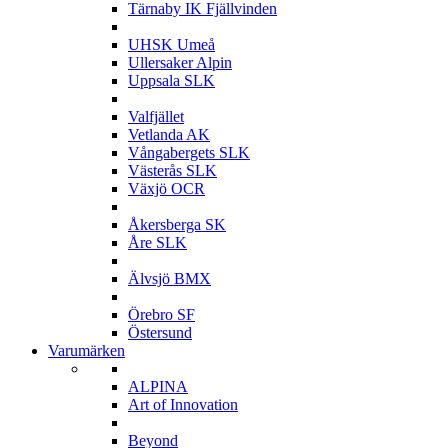
Tärnaby IK Fjällvinden
U
UHSK Umeå
Ullersaker Alpin
Uppsala SLK
V
Valfjället
Vetlanda AK
Vångabergets SLK
Västerås SLK
Växjö OCR
Å
Åkersberga SK
Åre SLK
Ä
Älvsjö BMX
Ö
Örebro SF
Östersund
Varumärken
A
ALPINA
Art of Innovation
B
Beyond