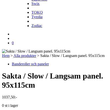
Swix
T
TOKO
Tyrolia
Z
Zodiac
0
Hem
>
Alla produkter
>
Sakta / Slow / Langsam panel. 95x115cm
Banderoller och paneler
Sakta / Slow / Langsam panel.
95x115cm
1037,50
:-
0 st i lager