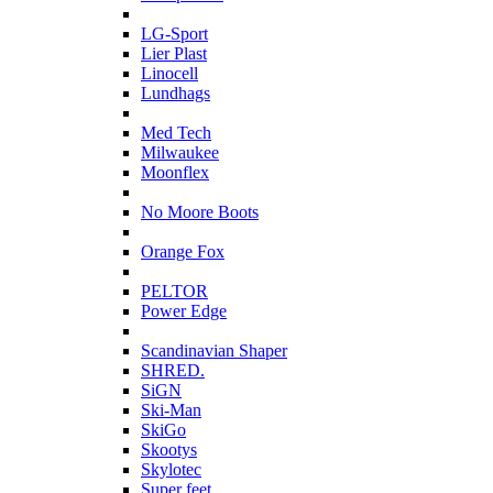
L
LG-Sport
Lier Plast
Linocell
Lundhags
M
Med Tech
Milwaukee
Moonflex
N
No Moore Boots
O
Orange Fox
P
PELTOR
Power Edge
S
Scandinavian Shaper
SHRED.
SiGN
Ski-Man
SkiGo
Skootys
Skylotec
Super feet