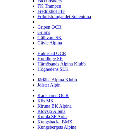
Facebreakers
FK Trampen
Fredrikhof FIF
Friluftsfrämjandet Sollentuna
G
Gripen OCR
Grums
Gällivare SK
Gävle Alpina
H
Halmstad OCR
Huddinge SK
Härnösands Alpina Klubb
Höghedens SLK
J
Järfälla Alpina Klubb
Jölster Alpin
K
Karlshamn OCR
Kils MK
Kiruna BK Alpina
Klövsjö Alpina
Kumla SF Apin
Kungsbacka BMX
Kungsbergets Alpina