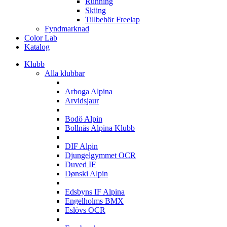
Running
Skiing
Tillbehör Freelap
Fyndmarknad
Color Lab
Katalog
Klubb
Alla klubbar
A
Arboga Alpina
Arvidsjaur
B
Bodö Alpin
Bollnäs Alpina Klubb
D
DIF Alpin
Djungelgymmet OCR
Duved IF
Dønski Alpin
E
Edsbyns IF Alpina
Engelholms BMX
Eslövs OCR
F