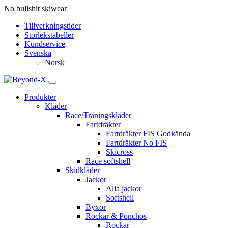
No bullshit skiwear
Tillverkningstider
Storlekstabeller
Kundservice
Svenska
Norsk
Produkter
Kläder
Race/Träningskläder
Fartdräkter
Fartdräkter FIS Godkända
Fartdräkter No FIS
Skicross
Race softshell
Skidkläder
Jackor
Alla jackor
Softshell
Byxor
Rockar & Ponchos
Rockar