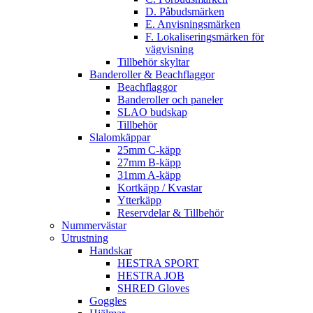
D. Påbudsmärken
E. Anvisningsmärken
F. Lokaliseringsmärken för
vägvisning
Tillbehör skyltar
Banderoller & Beachflaggor
Beachflaggor
Banderoller och paneler
SLAO budskap
Tillbehör
Slalomkäppar
25mm C-käpp
27mm B-käpp
31mm A-käpp
Kortkäpp / Kvastar
Ytterkäpp
Reservdelar & Tillbehör
Nummervästar
Utrustning
Handskar
HESTRA SPORT
HESTRA JOB
SHRED Gloves
Goggles