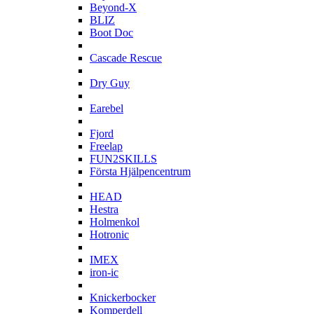
Beyond-X
BLIZ
Boot Doc
C
Cascade Rescue
D
Dry Guy
E
Earebel
F
Fjord
Freelap
FUN2SKILLS
Första Hjälpencentrum
H
HEAD
Hestra
Holmenkol
Hotronic
I
IMEX
iron-ic
K
Knickerbocker
Komperdell