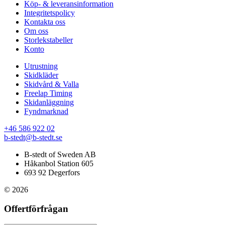
Köp- & leveransinformation
Integritetspolicy
Kontakta oss
Om oss
Storlekstabeller
Konto
Utrustning
Skidkläder
Skidvård & Valla
Freelap Timing
Skidanläggning
Fyndmarknad
+46 586 922 02
b-stedt@b-stedt.se
B-stedt of Sweden AB
Håkanbol Station 605
693 92 Degerfors
© 2026
Offertförfrågan