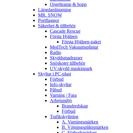
Orgeltramp & hopp
Längdanläggning
MR. SNOW
Portflaggor
Säkerhet & tillbehör
Cascade Rescue
Första Hjälpen
Första Hjälpen-paket
MedTech Vakuumsplintar
Radio
Skyddsmadrasser
Snöskoter tillbehör
UV-skydd maskinpark
Skyltar i PC-plast
Förbud
Info-skyltar
Påbud
Varning / Fara
Arbetsmiljö
Brandredskap
Förbud
Trafikskyltning
A. Varningsmärken
B. Väjningspliktsmärken
C. Förbudsmärken