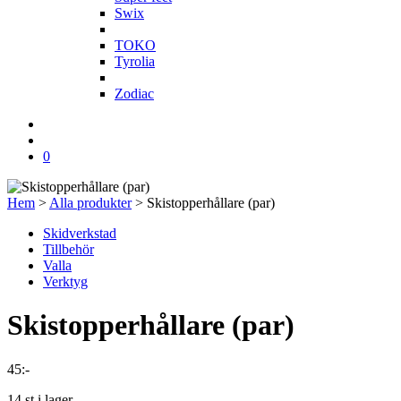
Swix
T
TOKO
Tyrolia
Z
Zodiac
0
Hem
>
Alla produkter
>
Skistopperhållare (par)
Skidverkstad
Tillbehör
Valla
Verktyg
Skistopperhållare (par)
45
:-
14 st i lager