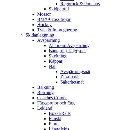
Regnrock & Ponchos
Skidpatrull
Mössor
BMX/Cross tröjor
Hockey
Tvätt & Impregnering
Skidanläggning
Avspärrning
Allt inom Avspärrning
Band, rep, falggspel
Skyltning
Käppar
Nät
Avspärrningsnät
Zip-on nät
Säkerhetsnät
Balkning
Borrning
Coaches Corner
Färgsprutor och färg
Lekland
Boxar/Rails
Funski
Fjord
Längdlekis