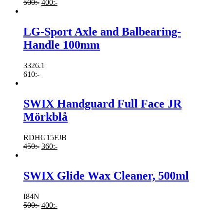
500
:-
400
:-
LG-Sport Axle and Balbearing-
Handle 100mm
3326.1
610
:-
SWIX Handguard Full Face JR
Mörkblå
RDHG15FJB
450
:-
360
:-
SWIX Glide Wax Cleaner, 500ml
I84N
500
:-
400
:-