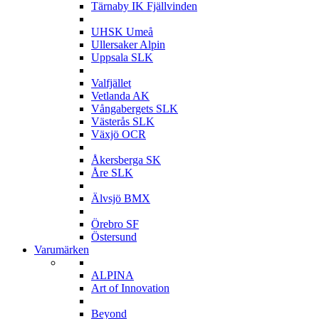
Tärnaby IK Fjällvinden
U
UHSK Umeå
Ullersaker Alpin
Uppsala SLK
V
Valfjället
Vetlanda AK
Vångabergets SLK
Västerås SLK
Växjö OCR
Å
Åkersberga SK
Åre SLK
Ä
Älvsjö BMX
Ö
Örebro SF
Östersund
Varumärken
A
ALPINA
Art of Innovation
B
Beyond