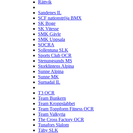
Rättvik
S
Sandenes IL
SCF nationströja BMX
SK Boge
SK Vitesse
SMK Gävle
SMK Uppsala
SOCRA
Sollentuna SLK
Sports Club OCR
Stenungsunds MS
Storklintens Alpina
Sunne Alpina
Sunne MK
Surnadal IL
T
T3 OCR
Team Bunkern
Team Kroppslabbet
Team Toppform Fitness OCR
Team Valkyria
The Cross Factory OCR
Tunafors Slalom
Täby SLK