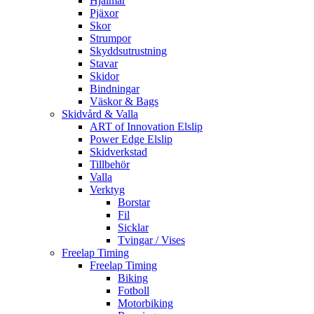
Hjälmar
Pjäxor
Skor
Strumpor
Skyddsutrustning
Stavar
Skidor
Bindningar
Väskor & Bags
Skidvård & Valla
ART of Innovation Elslip
Power Edge Elslip
Skidverkstad
Tillbehör
Valla
Verktyg
Borstar
Fil
Sicklar
Tvingar / Vises
Freelap Timing
Freelap Timing
Biking
Fotboll
Motorbiking