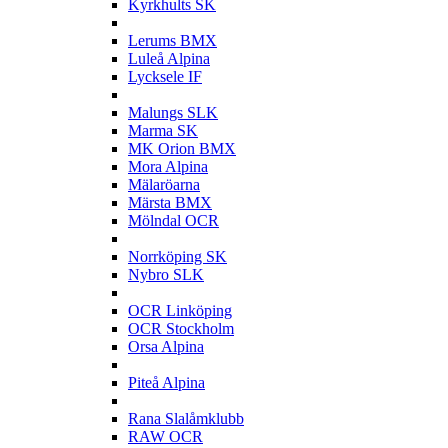
Kyrkhults SK
L
Lerums BMX
Luleå Alpina
Lycksele IF
M
Malungs SLK
Marma SK
MK Orion BMX
Mora Alpina
Mälaröarna
Märsta BMX
Mölndal OCR
N
Norrköping SK
Nybro SLK
O
OCR Linköping
OCR Stockholm
Orsa Alpina
P
Piteå Alpina
R
Rana Slalåmklubb
RAW OCR