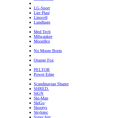
L
LG-Sport
Lier Plast
Linocell
Lundhags
M
Med Tech
Milwaukee
Moonflex
N
No Moore Boots
O
Orange Fox
P
PELTOR
Power Edge
S
Scandinavian Shaper
SHRED.
SiGN
Ski-Man
SkiGo
Skootys
Skylotec
Super feet