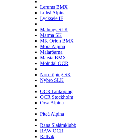
L
Lerums BMX
Luleå Alpina
Lycksele IF
M
Malungs SLK
Marma SK
MK Orion BMX
Mora Alpina
Mälaröarna
Märsta BMX
Mölndal OCR
N
Norrköping SK
Nybro SLK
O
OCR Linköping
OCR Stockholm
Orsa Alpina
P
Piteå Alpina
R
Rana Slalåmklubb
RAW OCR
Rättvik