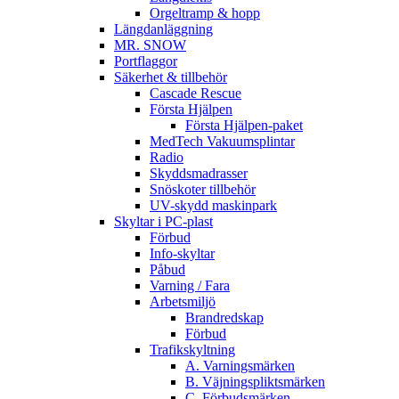
Orgeltramp & hopp
Längdanläggning
MR. SNOW
Portflaggor
Säkerhet & tillbehör
Cascade Rescue
Första Hjälpen
Första Hjälpen-paket
MedTech Vakuumsplintar
Radio
Skyddsmadrasser
Snöskoter tillbehör
UV-skydd maskinpark
Skyltar i PC-plast
Förbud
Info-skyltar
Påbud
Varning / Fara
Arbetsmiljö
Brandredskap
Förbud
Trafikskyltning
A. Varningsmärken
B. Väjningspliktsmärken
C. Förbudsmärken