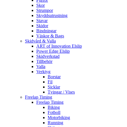
Pjäxor
Skor
Strumpor
Skyddsutrustning
Stavar
Skidor
Bindningar
Väskor & Bags
Skidvård & Valla
ART of Innovation Elslip
Power Edge Elslip
Skidverkstad
Tillbehör
Valla
Verktyg
Borstar
Fil
Sicklar
Tvingar / Vises
Freelap Timing
Freelap Timing
Biking
Fotboll
Motorbiking
Running