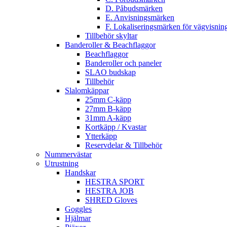
D. Påbudsmärken
E. Anvisningsmärken
F. Lokaliseringsmärken för vägvisnin
Tillbehör skyltar
Banderoller & Beachflaggor
Beachflaggor
Banderoller och paneler
SLAO budskap
Tillbehör
Slalomkäppar
25mm C-käpp
27mm B-käpp
31mm A-käpp
Kortkäpp / Kvastar
Ytterkäpp
Reservdelar & Tillbehör
Nummervästar
Utrustning
Handskar
HESTRA SPORT
HESTRA JOB
SHRED Gloves
Goggles
Hjälmar