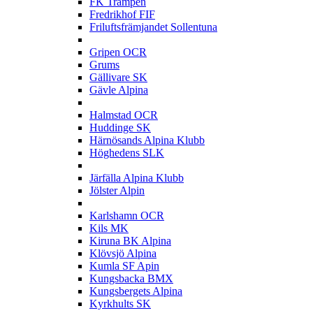
FK Trampen
Fredrikhof FIF
Friluftsfrämjandet Sollentuna
G
Gripen OCR
Grums
Gällivare SK
Gävle Alpina
H
Halmstad OCR
Huddinge SK
Härnösands Alpina Klubb
Höghedens SLK
J
Järfälla Alpina Klubb
Jölster Alpin
K
Karlshamn OCR
Kils MK
Kiruna BK Alpina
Klövsjö Alpina
Kumla SF Apin
Kungsbacka BMX
Kungsbergets Alpina
Kyrkhults SK