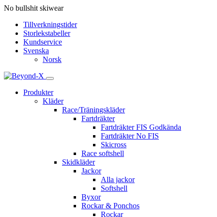
No bullshit skiwear
Tillverkningstider
Storlekstabeller
Kundservice
Svenska
Norsk
Produkter
Kläder
Race/Träningskläder
Fartdräkter
Fartdräkter FIS Godkända
Fartdräkter No FIS
Skicross
Race softshell
Skidkläder
Jackor
Alla jackor
Softshell
Byxor
Rockar & Ponchos
Rockar