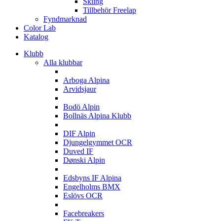
Skiing
Tillbehör Freelap
Fyndmarknad
Color Lab
Katalog
Klubb
Alla klubbar
A
Arboga Alpina
Arvidsjaur
B
Bodö Alpin
Bollnäs Alpina Klubb
D
DIF Alpin
Djungelgymmet OCR
Duved IF
Dønski Alpin
E
Edsbyns IF Alpina
Engelholms BMX
Eslövs OCR
F
Facebreakers