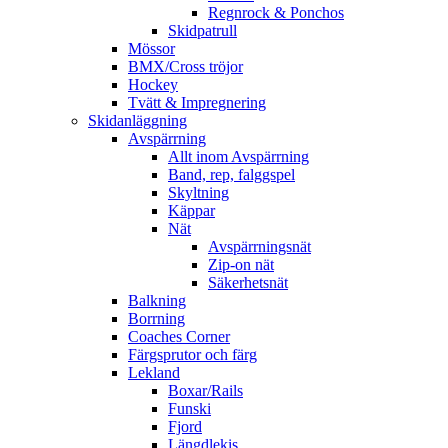
Regnrock & Ponchos
Skidpatrull
Mössor
BMX/Cross tröjor
Hockey
Tvätt & Impregnering
Skidanläggning
Avspärrning
Allt inom Avspärrning
Band, rep, falggspel
Skyltning
Käppar
Nät
Avspärrningsnät
Zip-on nät
Säkerhetsnät
Balkning
Borrning
Coaches Corner
Färgsprutor och färg
Lekland
Boxar/Rails
Funski
Fjord
Längdlekis