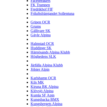
Facebreakers
FK Trampen
Fredrikhof FIF
Friluftsfrämjandet Sollentuna
G
Gripen OCR
Grums
Gällivare SK
Gävle Alpina
H
Halmstad OCR
Huddinge SK
Härnösands Alpina Klubb
Höghedens SLK
J
Järfälla Alpina Klubb
Jölster Alpin
K
Karlshamn OCR
Kils MK
Kiruna BK Alpina
Klövsjö Alpina
Kumla SF Apin
Kungsbacka BMX
Kungsbergets Alpina