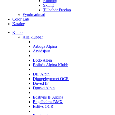
Running
Skiing
Tillbehör Freelap
Fyndmarknad
Color Lab
Katalog
Klubb
Alla klubbar
A
Arboga Alpina
Arvidsjaur
B
Bodö Alpin
Bollnäs Alpina Klubb
D
DIF Alpin
Djungelgymmet OCR
Duved IF
Dønski Alpin
E
Edsbyns IF Alpina
Engelholms BMX
Eslövs OCR
F