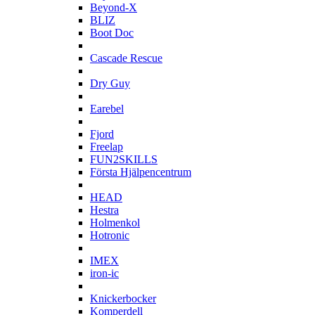
Beyond-X
BLIZ
Boot Doc
C
Cascade Rescue
D
Dry Guy
E
Earebel
F
Fjord
Freelap
FUN2SKILLS
Första Hjälpencentrum
H
HEAD
Hestra
Holmenkol
Hotronic
I
IMEX
iron-ic
K
Knickerbocker
Komperdell