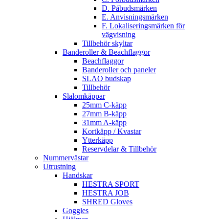
D. Påbudsmärken
E. Anvisningsmärken
F. Lokaliseringsmärken för
vägvisning
Tillbehör skyltar
Banderoller & Beachflaggor
Beachflaggor
Banderoller och paneler
SLAO budskap
Tillbehör
Slalomkäppar
25mm C-käpp
27mm B-käpp
31mm A-käpp
Kortkäpp / Kvastar
Ytterkäpp
Reservdelar & Tillbehör
Nummervästar
Utrustning
Handskar
HESTRA SPORT
HESTRA JOB
SHRED Gloves
Goggles