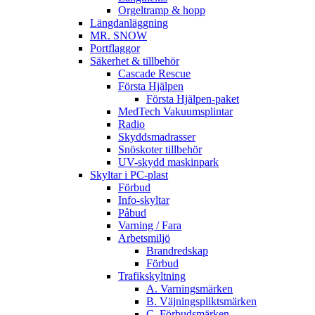
Orgeltramp & hopp
Längdanläggning
MR. SNOW
Portflaggor
Säkerhet & tillbehör
Cascade Rescue
Första Hjälpen
Första Hjälpen-paket
MedTech Vakuumsplintar
Radio
Skyddsmadrasser
Snöskoter tillbehör
UV-skydd maskinpark
Skyltar i PC-plast
Förbud
Info-skyltar
Påbud
Varning / Fara
Arbetsmiljö
Brandredskap
Förbud
Trafikskyltning
A. Varningsmärken
B. Väjningspliktsmärken
C. Förbudsmärken