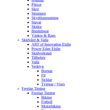
Hjälmar
Pjäxor
Skor
Strumpor
Skyddsutrustning
Stavar
Skidor
Bindningar
Väskor & Bags
Skidvård & Valla
ART of Innovation Elslip
Power Edge Elslip
Skidverkstad
Tillbehör
Valla
Verktyg
Borstar
Fil
Sicklar
Tvingar / Vises
Freelap Timing
Freelap Timing
Biking
Fotboll
Motorbiking