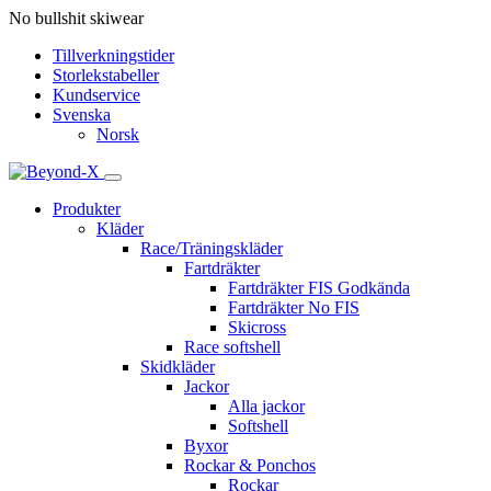
No bullshit skiwear
Tillverkningstider
Storlekstabeller
Kundservice
Svenska
Norsk
Produkter
Kläder
Race/Träningskläder
Fartdräkter
Fartdräkter FIS Godkända
Fartdräkter No FIS
Skicross
Race softshell
Skidkläder
Jackor
Alla jackor
Softshell
Byxor
Rockar & Ponchos
Rockar