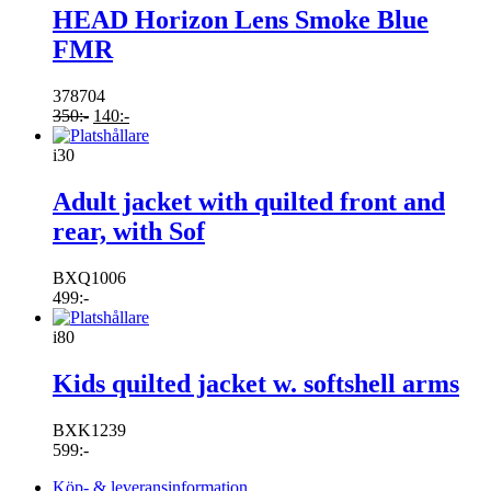
HEAD Horizon Lens Smoke Blue
FMR
378704
350
:-
140
:-
i30
Adult jacket with quilted front and
rear, with Sof
BXQ1006
499
:-
i80
Kids quilted jacket w. softshell arms
BXK1239
599
:-
Köp- & leveransinformation