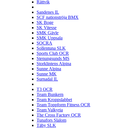
Rättvik
S
Sandenes IL
SCF nationströja BMX
SK Boge
SK Vitesse
SMK Gävle
SMK Uppsala
SOCRA
Sollentuna SLK
Sports Club OCR
Stenungsunds MS
Storklintens Alpina
Sunne Alpina
Sunne MK
Surnadal IL
T
T3 OCR
Team Bunkern
Team Kroppslabbet
Team Toppform Fitness OCR
Team Valkyria
The Cross Factory OCR
Tunafors Slalom
Täby SLK