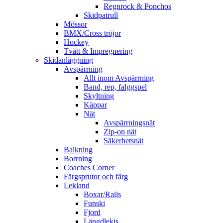
Regnrock & Ponchos
Skidpatrull
Mössor
BMX/Cross tröjor
Hockey
Tvätt & Impregnering
Skidanläggning
Avspärrning
Allt inom Avspärrning
Band, rep, falggspel
Skyltning
Käppar
Nät
Avspärrningsnät
Zip-on nät
Säkerhetsnät
Balkning
Borrning
Coaches Corner
Färgsprutor och färg
Lekland
Boxar/Rails
Funski
Fjord
Längdlekis