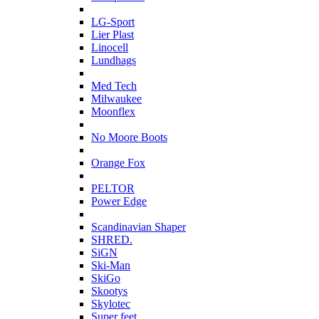
L
LG-Sport
Lier Plast
Linocell
Lundhags
M
Med Tech
Milwaukee
Moonflex
N
No Moore Boots
O
Orange Fox
P
PELTOR
Power Edge
S
Scandinavian Shaper
SHRED.
SiGN
Ski-Man
SkiGo
Skootys
Skylotec
Super feet