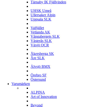
Tärnaby IK Fjällvinden
U
UHSK Umeå
Ullersaker Alpin
Uppsala SLK
V
Valfjället
Vetlanda AK
Vångabergets SLK
Västerås SLK
Växjö OCR
Å
Åkersberga SK
Åre SLK
Ä
Älvsjö BMX
Ö
Örebro SF
Östersund
Varumärken
A
ALPINA
Art of Innovation
B
Beyond