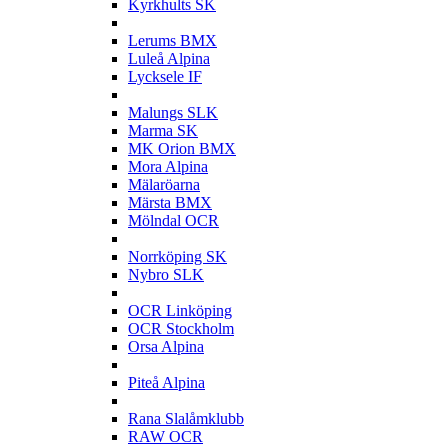
Kyrkhults SK
L
Lerums BMX
Luleå Alpina
Lycksele IF
M
Malungs SLK
Marma SK
MK Orion BMX
Mora Alpina
Mälaröarna
Märsta BMX
Mölndal OCR
N
Norrköping SK
Nybro SLK
O
OCR Linköping
OCR Stockholm
Orsa Alpina
P
Piteå Alpina
R
Rana Slalåmklubb
RAW OCR