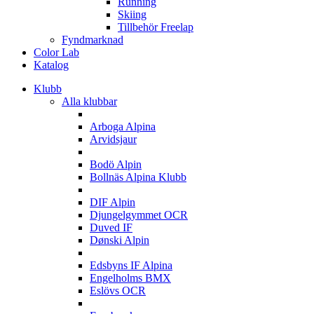
Running
Skiing
Tillbehör Freelap
Fyndmarknad
Color Lab
Katalog
Klubb
Alla klubbar
A
Arboga Alpina
Arvidsjaur
B
Bodö Alpin
Bollnäs Alpina Klubb
D
DIF Alpin
Djungelgymmet OCR
Duved IF
Dønski Alpin
E
Edsbyns IF Alpina
Engelholms BMX
Eslövs OCR
F