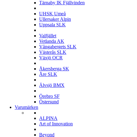
Tärnaby IK Fjällvinden
U
UHSK Umeå
Ullersaker Alpin
Uppsala SLK
V
Valfjället
Vetlanda AK
Vångabergets SLK
Västerås SLK
Växjö OCR
Å
Åkersberga SK
Åre SLK
Ä
Älvsjö BMX
Ö
Örebro SF
Östersund
Varumärken
A
ALPINA
Art of Innovation
B
Beyond