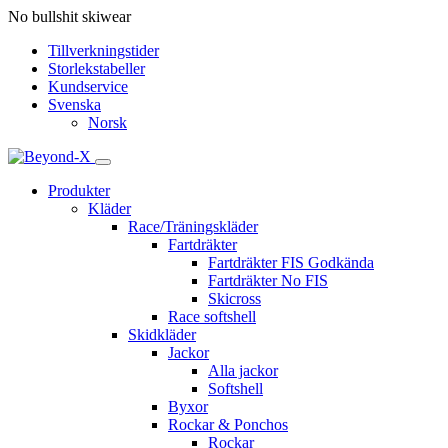
No bullshit skiwear
Tillverkningstider
Storlekstabeller
Kundservice
Svenska
Norsk
Produkter
Kläder
Race/Träningskläder
Fartdräkter
Fartdräkter FIS Godkända
Fartdräkter No FIS
Skicross
Race softshell
Skidkläder
Jackor
Alla jackor
Softshell
Byxor
Rockar & Ponchos
Rockar