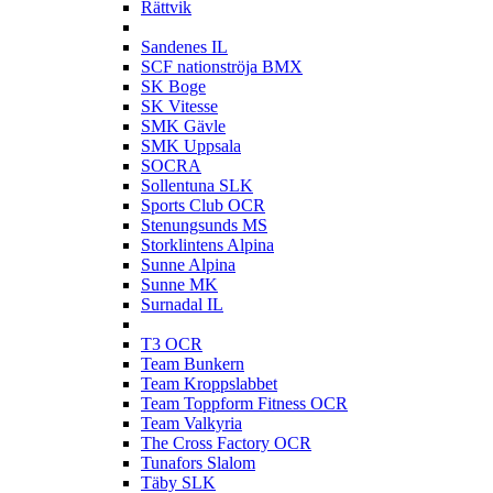
Rättvik
S
Sandenes IL
SCF nationströja BMX
SK Boge
SK Vitesse
SMK Gävle
SMK Uppsala
SOCRA
Sollentuna SLK
Sports Club OCR
Stenungsunds MS
Storklintens Alpina
Sunne Alpina
Sunne MK
Surnadal IL
T
T3 OCR
Team Bunkern
Team Kroppslabbet
Team Toppform Fitness OCR
Team Valkyria
The Cross Factory OCR
Tunafors Slalom
Täby SLK