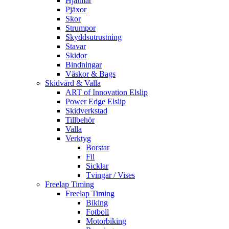
Hjälmar
Pjäxor
Skor
Strumpor
Skyddsutrustning
Stavar
Skidor
Bindningar
Väskor & Bags
Skidvård & Valla
ART of Innovation Elslip
Power Edge Elslip
Skidverkstad
Tillbehör
Valla
Verktyg
Borstar
Fil
Sicklar
Tvingar / Vises
Freelap Timing
Freelap Timing
Biking
Fotboll
Motorbiking