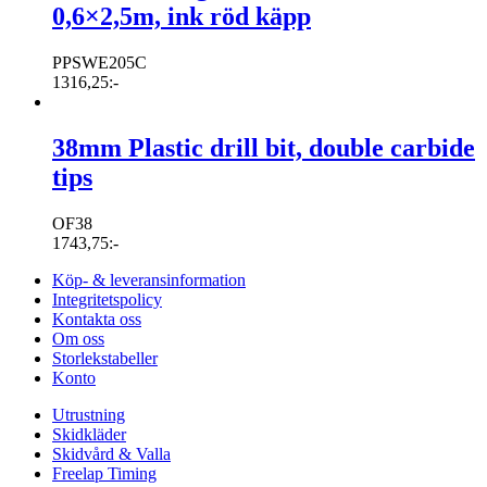
0,6×2,5m, ink röd käpp
PPSWE205C
1316,25
:-
38mm Plastic drill bit, double carbide
tips
OF38
1743,75
:-
Köp- & leveransinformation
Integritetspolicy
Kontakta oss
Om oss
Storlekstabeller
Konto
Utrustning
Skidkläder
Skidvård & Valla
Freelap Timing