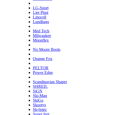
L
LG-Sport
Lier Plast
Linocell
Lundhags
M
Med Tech
Milwaukee
Moonflex
N
No Moore Boots
O
Orange Fox
P
PELTOR
Power Edge
S
Scandinavian Shaper
SHRED.
SiGN
Ski-Man
SkiGo
Skootys
Skylotec
Super feet