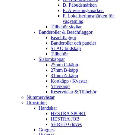
D. Påbudsmärken
E. Anvisningsmärken
F. Lokaliseringsmärken för
vägvisning
Tillbehör skyltar
Banderoller & Beachflaggor
Beachflaggor
Banderoller och paneler
SLAO budskap
Tillbehör
Slalomkäppar
25mm C-käpp
27mm B-käpp
31mm A-käpp
Kortkäpp / Kvastar
Ytterkäpp
Reservdelar & Tillbehör
Nummervästar
Utrustning
Handskar
HESTRA SPORT
HESTRA JOB
SHRED Gloves
Goggles