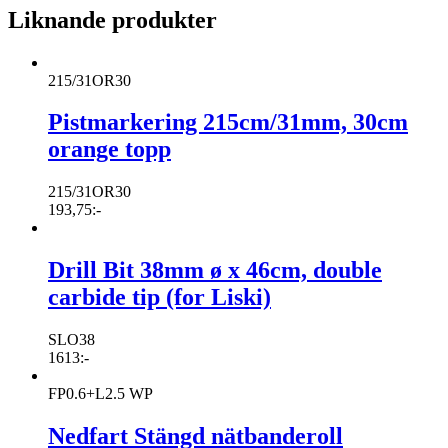
Liknande produkter
215/31OR30
Pistmarkering 215cm/31mm, 30cm
orange topp
215/31OR30
193,75
:-
Drill Bit 38mm ø x 46cm, double
carbide tip (for Liski)
SLO38
1613
:-
FP0.6+L2.5 WP
Nedfart Stängd nätbanderoll