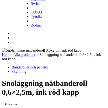
Swix
T
TOKO
Tyrolia
Z
Zodiac
0
Hem
>
Alla produkter
>
Snöläggning nätbanderoll 0,6×2,5m, ink
röd käpp
Banderoller och paneler
Skyltning
Snöläggning nätbanderoll
0,6×2,5m, ink röd käpp
1316,25
:-