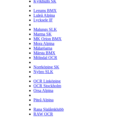
Kyrkhults SK
L
Lerums BMX
Luleå Alpina
Lycksele IF
M
Malungs SLK
Marma SK
MK Orion BMX
Mora Alpina
Mälaröarna
Märsta BMX
Mölndal OCR
N
Norrköping SK
Nybro SLK
O
OCR Linköping
OCR Stockholm
Orsa Alpina
P
Piteå Alpina
R
Rana Slalåmklubb
RAW OCR