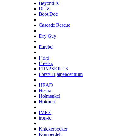
Beyond-X
BLIZ
Boot Doc
C
Cascade Rescue
D
Dry Guy
E
Earebel
F
Fjord
Freelap
FUN2SKILLS
Första Hjälpencentrum
H
HEAD
Hestra
Holmenkol
Hotronic
I
IMEX
iron-ic
K
Knickerbocker
Komperdell