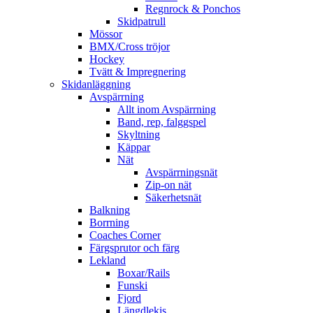
Regnrock & Ponchos
Skidpatrull
Mössor
BMX/Cross tröjor
Hockey
Tvätt & Impregnering
Skidanläggning
Avspärrning
Allt inom Avspärrning
Band, rep, falggspel
Skyltning
Käppar
Nät
Avspärrningsnät
Zip-on nät
Säkerhetsnät
Balkning
Borrning
Coaches Corner
Färgsprutor och färg
Lekland
Boxar/Rails
Funski
Fjord
Längdlekis