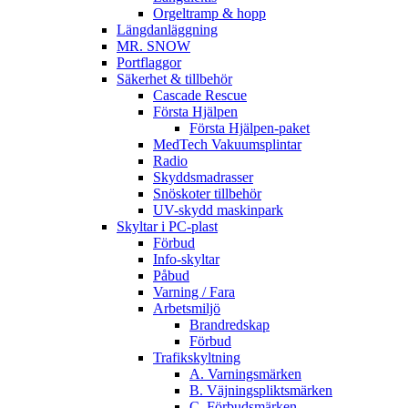
Orgeltramp & hopp
Längdanläggning
MR. SNOW
Portflaggor
Säkerhet & tillbehör
Cascade Rescue
Första Hjälpen
Första Hjälpen-paket
MedTech Vakuumsplintar
Radio
Skyddsmadrasser
Snöskoter tillbehör
UV-skydd maskinpark
Skyltar i PC-plast
Förbud
Info-skyltar
Påbud
Varning / Fara
Arbetsmiljö
Brandredskap
Förbud
Trafikskyltning
A. Varningsmärken
B. Väjningspliktsmärken
C. Förbudsmärken