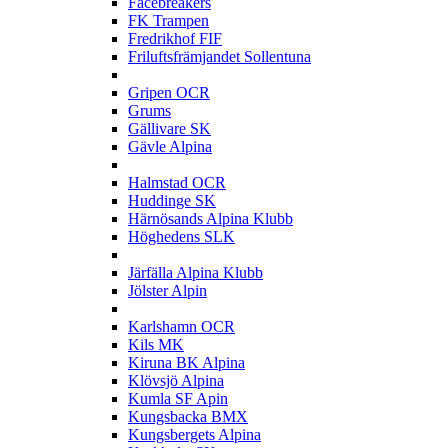
Facebreakers
FK Trampen
Fredrikhof FIF
Friluftsfrämjandet Sollentuna
G
Gripen OCR
Grums
Gällivare SK
Gävle Alpina
H
Halmstad OCR
Huddinge SK
Härnösands Alpina Klubb
Höghedens SLK
J
Järfälla Alpina Klubb
Jölster Alpin
K
Karlshamn OCR
Kils MK
Kiruna BK Alpina
Klövsjö Alpina
Kumla SF Apin
Kungsbacka BMX
Kungsbergets Alpina