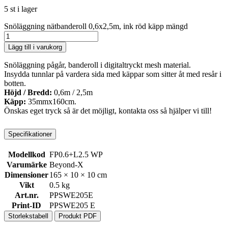
5 st i lager
Snöläggning nätbanderoll 0,6x2,5m, ink röd käpp mängd
Lägg till i varukorg
Snöläggning pågår, banderoll i digitaltryckt mesh material.
Insydda tunnlar på vardera sida med käppar som sitter åt med resår i
botten.
Höjd / Bredd:
0,6m / 2,5m
Käpp:
35mmx160cm.
Önskas eget tryck så är det möjligt, kontakta oss så hjälper vi till!
Specifikationer
Modellkod
FP0.6+L2.5 WP
Varumärke
Beyond-X
Dimensioner
165 × 10 × 10 cm
Vikt
0.5 kg
Art.nr.
PPSWE205E
Print-ID
PPSWE205 E
Storlekstabell
Produkt PDF