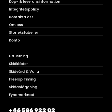
Köp- & leveransinformation
Integritetspolicy
Kontakta oss
Om oss
Storlekstabeller
Konto
Utrustning
Skidkläder
Skidvård & Valla
Freelap Timing
Skidanläggning
Fyndmarknad
+46 586 922 02