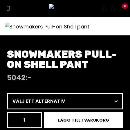
0
SNOWMAKERS PULL-
ON SHELL PANT
5042
:-
Snowmakers
LÄGG TILL I VARUKORG
Pull-