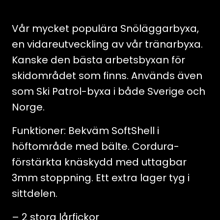
on
Shell
Vår mycket populära Snöläggarbyxa,
pant
en vidareutveckling av vår tränarbyxa.
mängd
Kanske den bästa arbetsbyxan för
skidområdet som finns. Används även
som Ski Patrol-byxa i både Sverige och
Norge.
Funktioner: Bekväm SoftShell i
höftområde med bälte. Cordura-
förstärkta knäskydd med uttagbar
3mm stoppning. Ett extra lager tyg i
sittdelen.
– 2 stora lårfickor