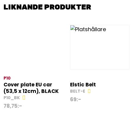
LIKNANDE PRODUKTER
P10
Cover plate EU car
Elstic Belt
(53,5 x 12cm), BLACK
BELT-E
P10_BK
69
:-
78,75
:-