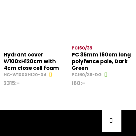
PC160/35
Hydrant cover
PC 35mm 160cm long
W100xH120cm with
polyfence pole, Dark
4cm close cell foam
Green
HC-W100XH120-04
PC160/35-DG
2315
:-
160
:-