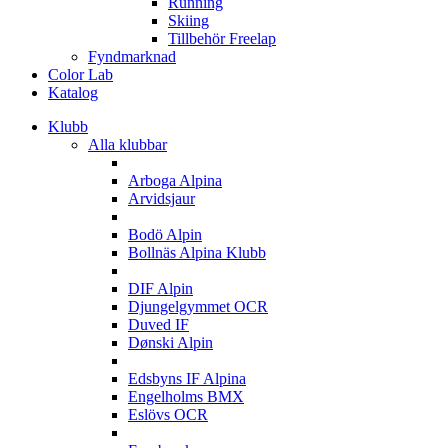
Running
Skiing
Tillbehör Freelap
Fyndmarknad
Color Lab
Katalog
Klubb
Alla klubbar
A
Arboga Alpina
Arvidsjaur
B
Bodö Alpin
Bollnäs Alpina Klubb
D
DIF Alpin
Djungelgymmet OCR
Duved IF
Dønski Alpin
E
Edsbyns IF Alpina
Engelholms BMX
Eslövs OCR
F