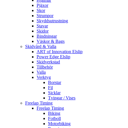
Hjälmar
Pjäxor
Skor
Strumpor
Skyddsutrustning
Stavar
Skidor
Bindningar
Väskor & Bags
Skidvård & Valla
ART of Innovation Elslip
Power Edge Elslip
Skidverkstad
Tillbehör
Valla
Verktyg
Borstar
Fil
Sicklar
Tvingar / Vises
Freelap Timing
Freelap Timing
Biking
Fotboll
Motorbiking