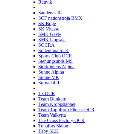
Rättvik
S
Sandenes IL
SCF nationströja BMX
SK Boge
SK Vitesse
SMK Gävle
SMK Uppsala
SOCRA
Sollentuna SLK
Sports Club OCR
Stenungsunds MS
Storklintens Alpina
Sunne Alpina
Sunne MK
Surnadal IL
T
T3 OCR
Team Bunkern
Team Kroppslabbet
Team Toppform Fitness OCR
Team Valkyria
The Cross Factory OCR
Tunafors Slalom
Täby SLK