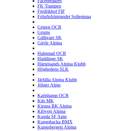
Facebreakers
FK Trampen
Fredrikhof FIF
Friluftsfrämjandet Sollentuna
G
Gripen OCR
Grums
Gällivare SK
Gävle Alpina
H
Halmstad OCR
Huddinge SK
Härnösands Alpina Klubb
Höghedens SLK
J
Järfälla Alpina Klubb
Jölster Alpin
K
Karlshamn OCR
Kils MK
Kiruna BK Alpina
Klövsjö Alpina
Kumla SF Apin
Kungsbacka BMX
Kungsbergets Alpina