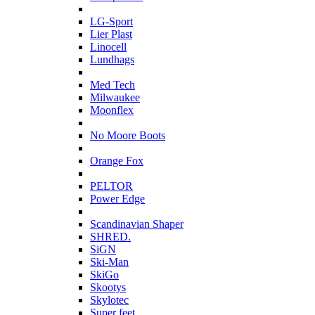
L
LG-Sport
Lier Plast
Linocell
Lundhags
M
Med Tech
Milwaukee
Moonflex
N
No Moore Boots
O
Orange Fox
P
PELTOR
Power Edge
S
Scandinavian Shaper
SHRED.
SiGN
Ski-Man
SkiGo
Skootys
Skylotec
Super feet