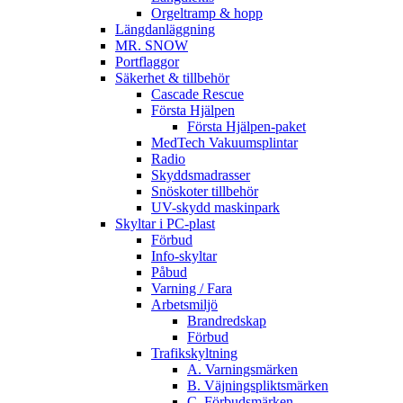
Orgeltramp & hopp
Längdanläggning
MR. SNOW
Portflaggor
Säkerhet & tillbehör
Cascade Rescue
Första Hjälpen
Första Hjälpen-paket
MedTech Vakuumsplintar
Radio
Skyddsmadrasser
Snöskoter tillbehör
UV-skydd maskinpark
Skyltar i PC-plast
Förbud
Info-skyltar
Påbud
Varning / Fara
Arbetsmiljö
Brandredskap
Förbud
Trafikskyltning
A. Varningsmärken
B. Väjningspliktsmärken
C. Förbudsmärken