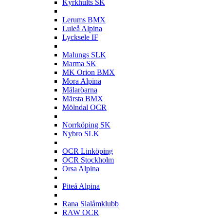
Kyrkhults SK
L
Lerums BMX
Luleå Alpina
Lycksele IF
M
Malungs SLK
Marma SK
MK Orion BMX
Mora Alpina
Mälaröarna
Märsta BMX
Mölndal OCR
N
Norrköping SK
Nybro SLK
O
OCR Linköping
OCR Stockholm
Orsa Alpina
P
Piteå Alpina
R
Rana Slalåmklubb
RAW OCR