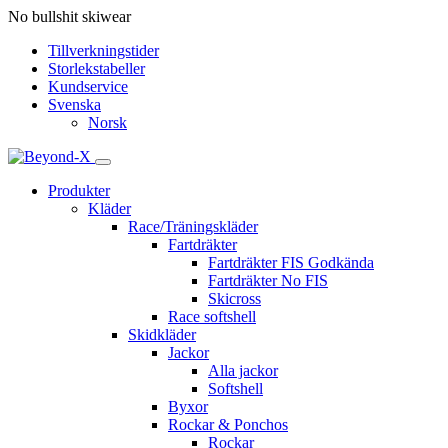
No bullshit skiwear
Tillverkningstider
Storlekstabeller
Kundservice
Svenska
Norsk
Produkter
Kläder
Race/Träningskläder
Fartdräkter
Fartdräkter FIS Godkända
Fartdräkter No FIS
Skicross
Race softshell
Skidkläder
Jackor
Alla jackor
Softshell
Byxor
Rockar & Ponchos
Rockar