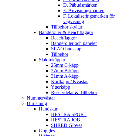
D. Påbudsmärken
E. Anvisningsmärken
F. Lokaliseringsmärken för
vägvisning
Tillbehör skyltar
Banderoller & Beachflaggor
Beachflaggor
Banderoller och paneler
SLAO budskap
Tillbehör
Slalomkäppar
25mm C-käpp
27mm B-käpp
31mm A-käpp
Kortkäpp / Kvastar
Ytterkäpp
Reservdelar & Tillbehör
Nummervästar
Utrustning
Handskar
HESTRA SPORT
HESTRA JOB
SHRED Gloves
Goggles