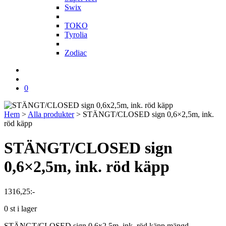
Swix
T
TOKO
Tyrolia
Z
Zodiac
0
Hem
>
Alla produkter
>
STÄNGT/CLOSED sign 0,6×2,5m, ink.
röd käpp
STÄNGT/CLOSED sign
0,6×2,5m, ink. röd käpp
1316,25
:-
0 st i lager
STÄNGT/CLOSED sign 0,6x2,5m, ink. röd käpp mängd