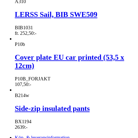
A310
LERSS Sail, BIB SWE509
BIB1031
fr.
252,50
:-
P10b
Cover plate EU car printed (53,5 x
12cm)
P10B_FORJAKT
107,50
:-
B214w
Side-zip insulated pants
BX1194
2639
:-
Köp- & leveransinformation