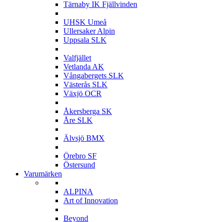
Tärnaby IK Fjällvinden
U
UHSK Umeå
Ullersaker Alpin
Uppsala SLK
V
Valfjället
Vetlanda AK
Vångabergets SLK
Västerås SLK
Växjö OCR
Å
Åkersberga SK
Åre SLK
Ä
Älvsjö BMX
Ö
Örebro SF
Östersund
Varumärken
A
ALPINA
Art of Innovation
B
Beyond