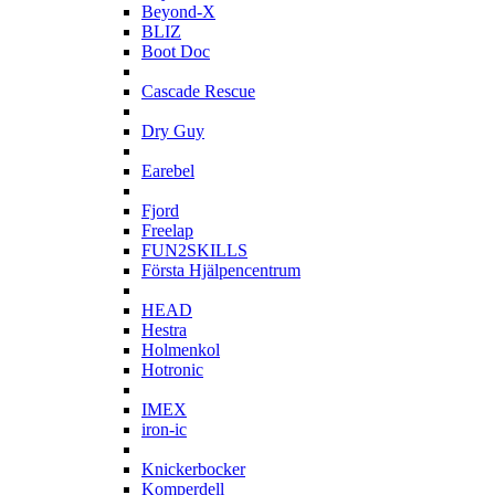
Beyond-X
BLIZ
Boot Doc
C
Cascade Rescue
D
Dry Guy
E
Earebel
F
Fjord
Freelap
FUN2SKILLS
Första Hjälpencentrum
H
HEAD
Hestra
Holmenkol
Hotronic
I
IMEX
iron-ic
K
Knickerbocker
Komperdell