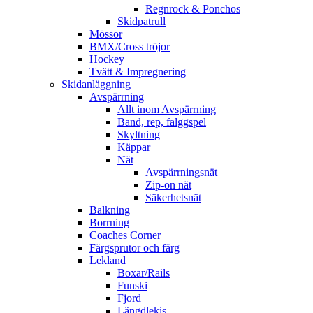
Regnrock & Ponchos
Skidpatrull
Mössor
BMX/Cross tröjor
Hockey
Tvätt & Impregnering
Skidanläggning
Avspärrning
Allt inom Avspärrning
Band, rep, falggspel
Skyltning
Käppar
Nät
Avspärrningsnät
Zip-on nät
Säkerhetsnät
Balkning
Borrning
Coaches Corner
Färgsprutor och färg
Lekland
Boxar/Rails
Funski
Fjord
Längdlekis