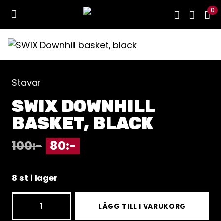
0
Stavar
SWIX DOWNHILL
BASKET, BLACK
100
:-
80
:-
8 st i lager
SWIX
LÄGG TILL I VARUKORG
Downhill