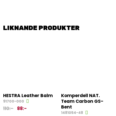
LIKNANDE PRODUKTER
HESTRA Leather Balm
Komperdell NAT.
Team Carbon GS-
91700-000
Bent
110
:-
88
:-
1481054-48