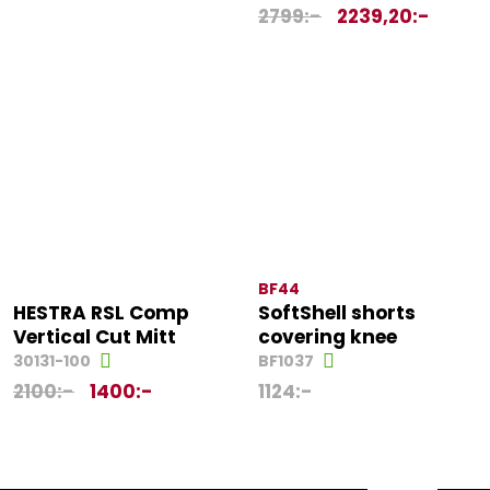
2799
:-
2239,20
:-
BF44
HESTRA RSL Comp
SoftShell shorts
Vertical Cut Mitt
covering knee
30131-100
BF1037
2100
:-
1400
:-
1124
:-