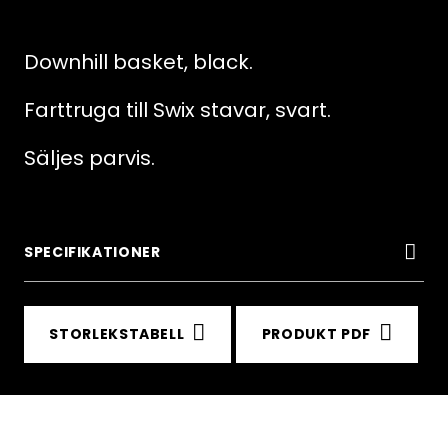
basket,
black
Downhill basket, black.
mängd
Farttruga till Swix stavar, svart.
Säljes parvis.
SPECIFIKATIONER
STORLEKSTABELL
PRODUKT PDF