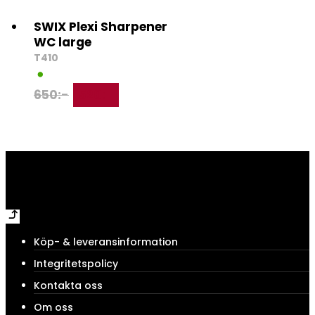
SWIX Plexi Sharpener
WC large
T410
650
:-
520
:-
Köp- & leveransinformation
Integritetspolicy
Kontakta oss
Om oss