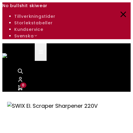
No bullshit skiwear
Tillverkningstider
Storlekstabeller
Kundservice
Svenska
0