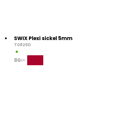
SWIX Plexi sickel 5mm
T0825D
80
:-
64
:-