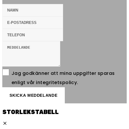
Jag godkänner att mina uppgifter sparas
enligt vår
integritetspolicy
.
SKICKA MEDDELANDE
STORLEKSTABELL