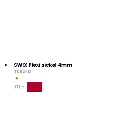
SWIX Plexi sickel 4mm
T0824D
70
:-
56
:-