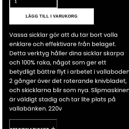
El.
LÄGG TILL I VARUKORG
Scraper
Sharpener
Vassa sicklar gör att du tar bort valla
220V
enklare och effektivare från belaget.
mängd
Detta verktyg håller dina sicklar skarpa
och 100% raka, något som ger ett
betydligt bättre flyt i arbetet i vallaboden
2 gånger över det roterande knivbladet,
och skicklarna blir som nya. Slipmaskine
är väldigt stadig och tar lite plats på
vallabänken. 220v