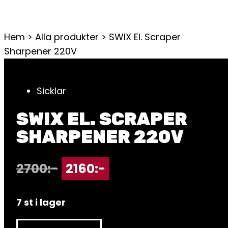
Hem
>
Alla produkter
>
SWIX El. Scraper
Sharpener 220V
Sicklar
SWIX EL. SCRAPER
SHARPENER 220V
2700
:-
2160
:-
7 st i lager
SWIX