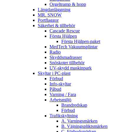
Orgeltramp & hopp
Längdanläggning
MR. SNOW
Portflaggor
Säkerhet & tillbehör
Cascade Rescue
Första Hjälpen
Första Hjälpen-paket
MedTech Vakuumsplintar
Radio
Skyddsmadrasser
Snöskoter tillbehör
UV-skydd maskinpark
Skyltar i PC-plast
Förbud
Info-skyltar
Påbud
Varning / Fara
Arbetsmiljö
Brandredskap
Förbud
Trafikskyltning
A. Varningsmärken
B. Väjningspliktsmärken
C. Förbudsmärken