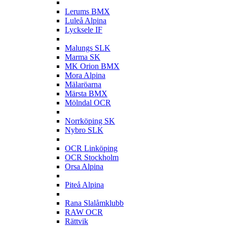
L
Lerums BMX
Luleå Alpina
Lycksele IF
M
Malungs SLK
Marma SK
MK Orion BMX
Mora Alpina
Mälaröarna
Märsta BMX
Mölndal OCR
N
Norrköping SK
Nybro SLK
O
OCR Linköping
OCR Stockholm
Orsa Alpina
P
Piteå Alpina
R
Rana Slalåmklubb
RAW OCR
Rättvik