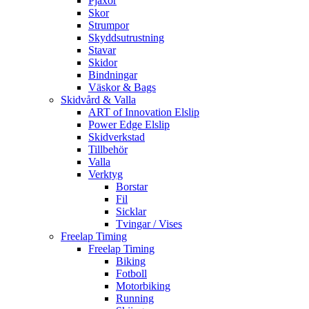
Pjäxor
Skor
Strumpor
Skyddsutrustning
Stavar
Skidor
Bindningar
Väskor & Bags
Skidvård & Valla
ART of Innovation Elslip
Power Edge Elslip
Skidverkstad
Tillbehör
Valla
Verktyg
Borstar
Fil
Sicklar
Tvingar / Vises
Freelap Timing
Freelap Timing
Biking
Fotboll
Motorbiking
Running