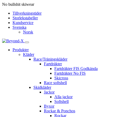
No bullshit skiwear
Tillverkningstider
Storlekstabeller
Kundservice
Svenska
Norsk
Produkter
Kläder
Race/Träningskläder
Fartdräkter
Fartdräkter FIS Godkända
Fartdräkter No FIS
Skicross
Race softshell
Skidkläder
Jackor
Alla jackor
Softshell
Byxor
Rockar & Ponchos
Rockar