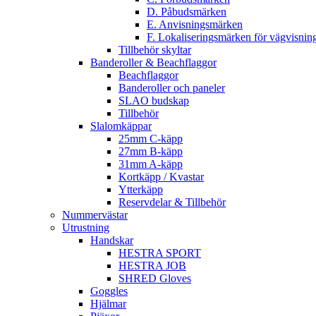
D. Påbudsmärken
E. Anvisningsmärken
F. Lokaliseringsmärken för vägvisnin
Tillbehör skyltar
Banderoller & Beachflaggor
Beachflaggor
Banderoller och paneler
SLAO budskap
Tillbehör
Slalomkäppar
25mm C-käpp
27mm B-käpp
31mm A-käpp
Kortkäpp / Kvastar
Ytterkäpp
Reservdelar & Tillbehör
Nummervästar
Utrustning
Handskar
HESTRA SPORT
HESTRA JOB
SHRED Gloves
Goggles
Hjälmar