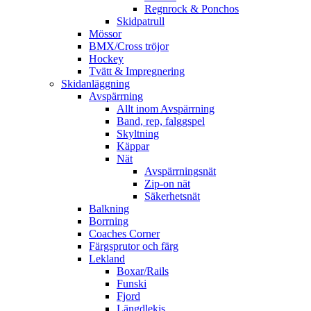
Regnrock & Ponchos
Skidpatrull
Mössor
BMX/Cross tröjor
Hockey
Tvätt & Impregnering
Skidanläggning
Avspärrning
Allt inom Avspärrning
Band, rep, falggspel
Skyltning
Käppar
Nät
Avspärrningsnät
Zip-on nät
Säkerhetsnät
Balkning
Borrning
Coaches Corner
Färgsprutor och färg
Lekland
Boxar/Rails
Funski
Fjord
Längdlekis