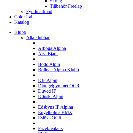
Skiing
Tillbehör Freelap
Fyndmarknad
Color Lab
Katalog
Klubb
Alla klubbar
A
Arboga Alpina
Arvidsjaur
B
Bodö Alpin
Bollnäs Alpina Klubb
D
DIF Alpin
Djungelgymmet OCR
Duved IF
Dønski Alpin
E
Edsbyns IF Alpina
Engelholms BMX
Eslövs OCR
F
Facebreakers