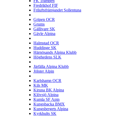
FK Trampen
Fredrikhof FIF
Friluftsfrämjandet Sollentuna
G
Gripen OCR
Grums
Gällivare SK
Gävle Alpina
H
Halmstad OCR
Huddinge SK
Härnösands Alpina Klubb
Höghedens SLK
J
Järfälla Alpina Klubb
Jölster Alpin
K
Karlshamn OCR
Kils MK
Kiruna BK Alpina
Klövsjö Alpina
Kumla SF Apin
Kungsbacka BMX
Kungsbergets Alpina
Kyrkhults SK