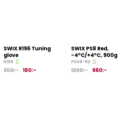
SWIX R196 Tuning
SWIX PS8 Red,
glove
-4°C/+4°C, 900g
R196
PS08-90
200
:-
160
:-
1200
:-
960
:-