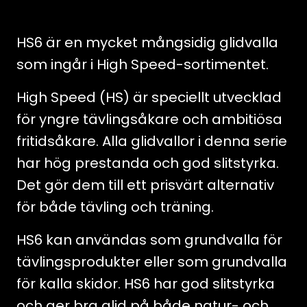
Blue,
-6°C/-12°C,
HS6 är en mycket mångsidig glidvalla
180g
som ingår i High Speed-sortimentet.
mängd
High Speed (HS) är speciellt utvecklad
för yngre tävlingsåkare och ambitiösa
fritidsåkare. Alla glidvallor i denna serie
har hög prestanda och god slitstyrka.
Det gör dem till ett prisvärt alternativ
för både tävling och träning.
HS6 kan användas som grundvalla för
tävlingsprodukter eller som grundvalla
för kalla skidor. HS6 har god slitstyrka
och ger bra glid på både natur- och