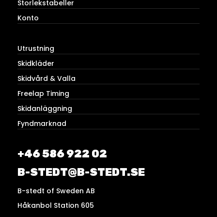
Storlekstabeller
Konto
Utrustning
Skidkläder
Skidvård & Valla
Freelap Timing
Skidanläggning
Fyndmarknad
+46 586 922 02
B-STEDT@B-STEDT.SE
B-stedt of Sweden AB
Håkanbol Station 605