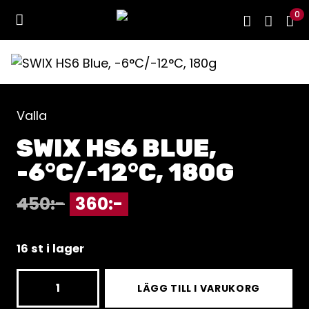
0
Valla
SWIX HS6 BLUE,
-6°C/-12°C, 180G
450
:-
360
:-
16 st i lager
SWIX
LÄGG TILL I VARUKORG
HS6