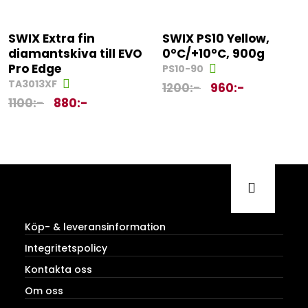
SWIX Extra fin
SWIX PS10 Yellow,
diamantskiva till EVO
0°C/+10°C, 900g
Pro Edge
PS10-90
TA3013XF
1200
:-
960
:-
1100
:-
880
:-
Köp- & leveransinformation
Integritetspolicy
Kontakta oss
Om oss