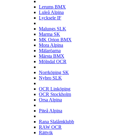
L
Lerums BMX
Luleå Alpina
Lycksele IF
M
Malungs SLK
Marma SK
MK Orion BMX
Mora Alpina
Mälaröarna
Märsta BMX
Mölndal OCR
N
Norrköping SK
Nybro SLK
O
OCR Linköping
OCR Stockholm
Orsa Alpina
P
Piteå Alpina
R
Rana Slalåmklubb
RAW OCR
Rättvik