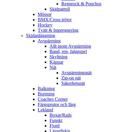
Regnrock & Ponchos
Skidpatrull
Mössor
BMX/Cross tröjor
Hockey
Tvätt & Impregnering
Skidanläggning
Avspärrning
Allt inom Avspärrning
Band, rep, falggspel
Skyltning
Käppar
Nät
Avspärrningsnät
Zip-on nät
Säkerhetsnät
Balkning
Borrning
Coaches Corner
Färgsprutor och färg
Lekland
Boxar/Rails
Funski
Fjord
Längdlekis