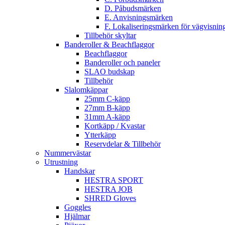
D. Påbudsmärken
E. Anvisningsmärken
F. Lokaliseringsmärken för vägvisnin
Tillbehör skyltar
Banderoller & Beachflaggor
Beachflaggor
Banderoller och paneler
SLAO budskap
Tillbehör
Slalomkäppar
25mm C-käpp
27mm B-käpp
31mm A-käpp
Kortkäpp / Kvastar
Ytterkäpp
Reservdelar & Tillbehör
Nummervästar
Utrustning
Handskar
HESTRA SPORT
HESTRA JOB
SHRED Gloves
Goggles
Hjälmar