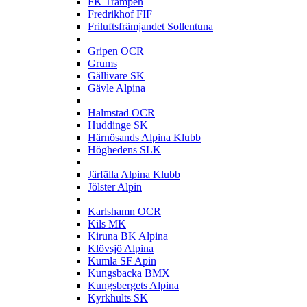
FK Trampen
Fredrikhof FIF
Friluftsfrämjandet Sollentuna
G
Gripen OCR
Grums
Gällivare SK
Gävle Alpina
H
Halmstad OCR
Huddinge SK
Härnösands Alpina Klubb
Höghedens SLK
J
Järfälla Alpina Klubb
Jölster Alpin
K
Karlshamn OCR
Kils MK
Kiruna BK Alpina
Klövsjö Alpina
Kumla SF Apin
Kungsbacka BMX
Kungsbergets Alpina
Kyrkhults SK