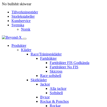
No bullshit skiwear
Tillverkningstider
Storlekstabeller
Kundservice
Svenska
Norsk
Produkter
Kläder
Race/Träningskläder
Fartdräkter
Fartdräkter FIS Godkända
Fartdräkter No FIS
Skicross
Race softshell
Skidkläder
Jackor
Alla jackor
Softshell
Byxor
Rockar & Ponchos
Rockar