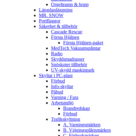
Orgeltramp & hopp
Längdanläggning
MR. SNOW
Portflaggor
Säkerhet & tillbehör
Cascade Rescue
Första Hjälpen
Första Hjälpen-paket
MedTech Vakuumsplintar
Radio
Skyddsmadrasser
Snöskoter tillbehör
UV-skydd maskinpark
Skyltar i PC-plast
Förbud
Info-skyltar
Påbud
Varning / Fara
Arbetsmiljö
Brandredskap
Förbud
Trafikskyltning
A. Varningsmärken
B. Väjningspliktsmärken
C. Förbudsmärken