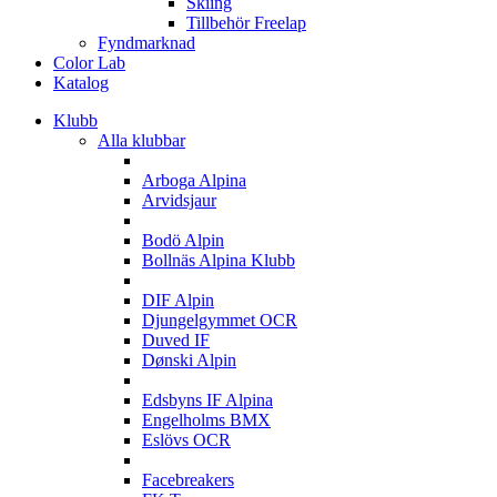
Skiing
Tillbehör Freelap
Fyndmarknad
Color Lab
Katalog
Klubb
Alla klubbar
A
Arboga Alpina
Arvidsjaur
B
Bodö Alpin
Bollnäs Alpina Klubb
D
DIF Alpin
Djungelgymmet OCR
Duved IF
Dønski Alpin
E
Edsbyns IF Alpina
Engelholms BMX
Eslövs OCR
F
Facebreakers