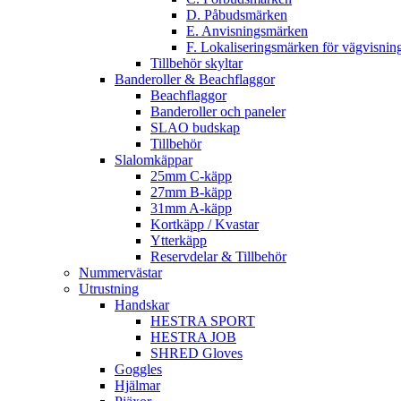
D. Påbudsmärken
E. Anvisningsmärken
F. Lokaliseringsmärken för vägvisnin
Tillbehör skyltar
Banderoller & Beachflaggor
Beachflaggor
Banderoller och paneler
SLAO budskap
Tillbehör
Slalomkäppar
25mm C-käpp
27mm B-käpp
31mm A-käpp
Kortkäpp / Kvastar
Ytterkäpp
Reservdelar & Tillbehör
Nummervästar
Utrustning
Handskar
HESTRA SPORT
HESTRA JOB
SHRED Gloves
Goggles
Hjälmar