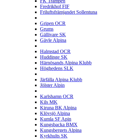
FK Trampen
Fredrikhof FIF
Friluftsfrämjandet Sollentuna
G
Gripen OCR
Grums
Gällivare SK
Gävle Alpina
H
Halmstad OCR
Huddinge SK
Härnösands Alpina Klubb
Höghedens SLK
J
Järfälla Alpina Klubb
Jölster Alpin
K
Karlshamn OCR
Kils MK
Kiruna BK Alpina
Klövsjö Alpina
Kumla SF Apin
Kungsbacka BMX
Kungsbergets Alpina
Kyrkhults SK