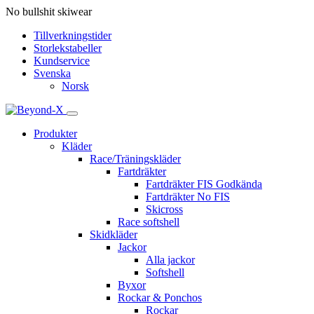
No bullshit skiwear
Tillverkningstider
Storlekstabeller
Kundservice
Svenska
Norsk
Produkter
Kläder
Race/Träningskläder
Fartdräkter
Fartdräkter FIS Godkända
Fartdräkter No FIS
Skicross
Race softshell
Skidkläder
Jackor
Alla jackor
Softshell
Byxor
Rockar & Ponchos
Rockar