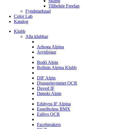
Skiing
Tillbehör Freelap
Fyndmarknad
Color Lab
Katalog
Klubb
Alla klubbar
A
Arboga Alpina
Arvidsjaur
B
Bodö Alpin
Bollnäs Alpina Klubb
D
DIF Alpin
Djungelgymmet OCR
Duved IF
Dønski Alpin
E
Edsbyns IF Alpina
Engelholms BMX
Eslövs OCR
F
Facebreakers