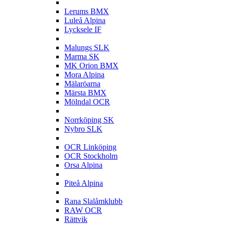
L
Lerums BMX
Luleå Alpina
Lycksele IF
M
Malungs SLK
Marma SK
MK Orion BMX
Mora Alpina
Mälaröarna
Märsta BMX
Mölndal OCR
N
Norrköping SK
Nybro SLK
O
OCR Linköping
OCR Stockholm
Orsa Alpina
P
Piteå Alpina
R
Rana Slalåmklubb
RAW OCR
Rättvik