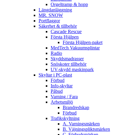
Orgeltramp & hopp
Längdanläggning
MR. SNOW
Portflaggor
Säkerhet & tillbehör
Cascade Rescue
Första Hjälpen
Första Hjälpen-paket
MedTech Vakuumsplintar
Radio
Skyddsmadrasser
Snöskoter tillbehör
UV-skydd maskinpark
Skyltar i PC-plast
Förbud
Info-skyltar
Påbud
Varning / Fara
Arbetsmiljö
Brandredskap
Förbud
Trafikskyltning
A. Varningsmärken
B. Väjningspliktsmärken
C. Förbudsmärken