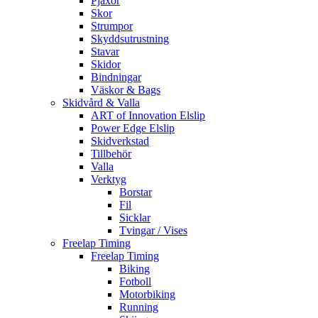
Pjäxor
Skor
Strumpor
Skyddsutrustning
Stavar
Skidor
Bindningar
Väskor & Bags
Skidvård & Valla
ART of Innovation Elslip
Power Edge Elslip
Skidverkstad
Tillbehör
Valla
Verktyg
Borstar
Fil
Sicklar
Tvingar / Vises
Freelap Timing
Freelap Timing
Biking
Fotboll
Motorbiking
Running