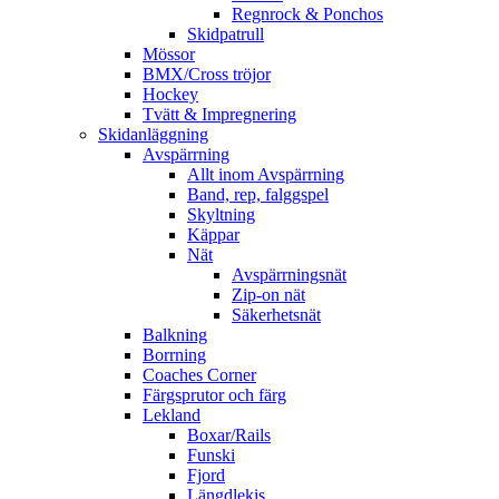
Regnrock & Ponchos
Skidpatrull
Mössor
BMX/Cross tröjor
Hockey
Tvätt & Impregnering
Skidanläggning
Avspärrning
Allt inom Avspärrning
Band, rep, falggspel
Skyltning
Käppar
Nät
Avspärrningsnät
Zip-on nät
Säkerhetsnät
Balkning
Borrning
Coaches Corner
Färgsprutor och färg
Lekland
Boxar/Rails
Funski
Fjord
Längdlekis