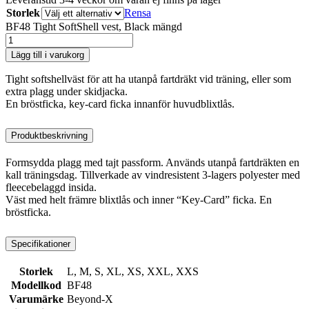
Storlek
Rensa
BF48 Tight SoftShell vest, Black mängd
Lägg till i varukorg
Tight softshellväst för att ha utanpå fartdräkt vid träning, eller som
extra plagg under skidjacka.
En bröstficka, key-card ficka innanför huvudblixtlås.
Produktbeskrivning
Formsydda plagg med tajt passform. Används utanpå fartdräkten en
kall träningsdag. Tillverkade av vindresistent 3-lagers polyester med
fleecebelaggd insida.
Väst med helt främre blixtlås och inner “Key-Card” ficka. En
bröstficka.
Specifikationer
Storlek
L, M, S, XL, XS, XXL, XXS
Modellkod
BF48
Varumärke
Beyond-X