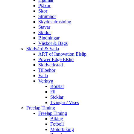
Hjälmar
Pjäxor
Skor
Strumpor
Skyddsutrustning
Stavar
Skidor
Bindningar
Väskor & Bags
Skidvård & Valla
ART of Innovation Elslip
Power Edge Elslip
Skidverkstad
Tillbehör
Valla
Verktyg
Borstar
Fil
Sicklar
Tvingar / Vises
Freelap Timing
Freelap Timing
Biking
Fotboll
Motorbiking