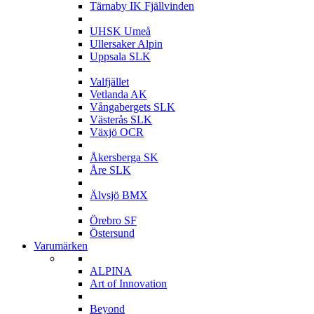
Tärnaby IK Fjällvinden
U
UHSK Umeå
Ullersaker Alpin
Uppsala SLK
V
Valfjället
Vetlanda AK
Vångabergets SLK
Västerås SLK
Växjö OCR
Å
Åkersberga SK
Åre SLK
Ä
Älvsjö BMX
Ö
Örebro SF
Östersund
Varumärken
A
ALPINA
Art of Innovation
B
Beyond