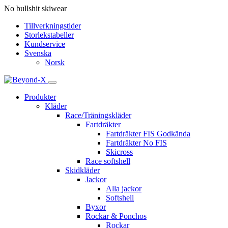
No bullshit skiwear
Tillverkningstider
Storlekstabeller
Kundservice
Svenska
Norsk
Produkter
Kläder
Race/Träningskläder
Fartdräkter
Fartdräkter FIS Godkända
Fartdräkter No FIS
Skicross
Race softshell
Skidkläder
Jackor
Alla jackor
Softshell
Byxor
Rockar & Ponchos
Rockar