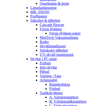
Orgeltramp & hopp
Längdanläggning
MR. SNOW
Portflaggor
Säkerhet & tillbehör
Cascade Rescue
Första Hjälpen
Första Hjälpen-paket
MedTech Vakuumsplintar
Radio
Skyddsmadrasser
Snöskoter tillbehör
UV-skydd maskinpark
Skyltar i PC-plast
Förbud
Info-skyltar
Påbud
Varning / Fara
Arbetsmiljö
Brandredskap
Förbud
Trafikskyltning
A. Varningsmärken
B. Väjningspliktsmärken
C. Förbudsmärken