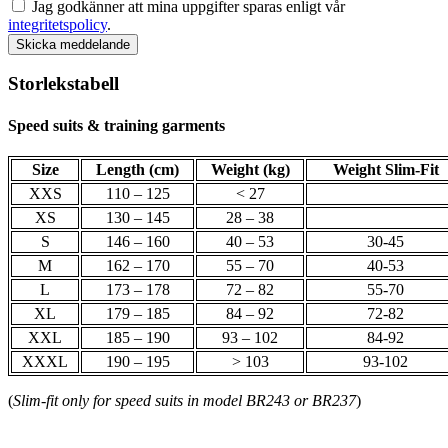
Jag godkänner att mina uppgifter sparas enligt vår
integritetspolicy
.
Skicka meddelande
Storlekstabell
Speed suits & training garments
Size
Length (cm)
Weight (kg)
Weight Slim-Fit
XXS
110 – 125
< 27
XS
130 – 145
28 – 38
S
146 – 160
40 – 53
30-45
M
162 – 170
55 – 70
40-53
L
173 – 178
72 – 82
55-70
XL
179 – 185
84 – 92
72-82
XXL
185 – 190
93 – 102
84-92
XXXL
190 – 195
> 103
93-102
(
Slim-fit only for speed suits in model BR243 or BR237
)