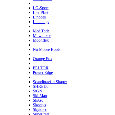
L
LG-Sport
Lier Plast
Linocell
Lundhags
M
Med Tech
Milwaukee
Moonflex
N
No Moore Boots
O
Orange Fox
P
PELTOR
Power Edge
S
Scandinavian Shaper
SHRED.
SiGN
Ski-Man
SkiGo
Skootys
Skylotec
Super feet