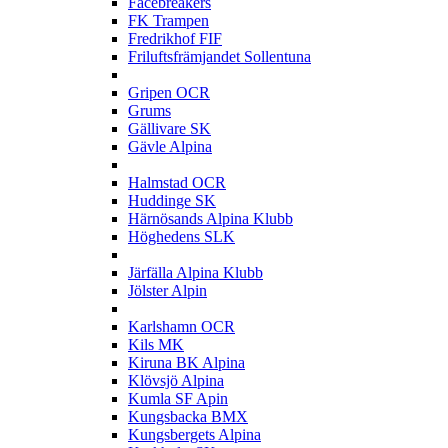
Facebreakers
FK Trampen
Fredrikhof FIF
Friluftsfrämjandet Sollentuna
G
Gripen OCR
Grums
Gällivare SK
Gävle Alpina
H
Halmstad OCR
Huddinge SK
Härnösands Alpina Klubb
Höghedens SLK
J
Järfälla Alpina Klubb
Jölster Alpin
K
Karlshamn OCR
Kils MK
Kiruna BK Alpina
Klövsjö Alpina
Kumla SF Apin
Kungsbacka BMX
Kungsbergets Alpina