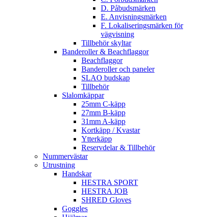
D. Påbudsmärken
E. Anvisningsmärken
F. Lokaliseringsmärken för
vägvisning
Tillbehör skyltar
Banderoller & Beachflaggor
Beachflaggor
Banderoller och paneler
SLAO budskap
Tillbehör
Slalomkäppar
25mm C-käpp
27mm B-käpp
31mm A-käpp
Kortkäpp / Kvastar
Ytterkäpp
Reservdelar & Tillbehör
Nummervästar
Utrustning
Handskar
HESTRA SPORT
HESTRA JOB
SHRED Gloves
Goggles