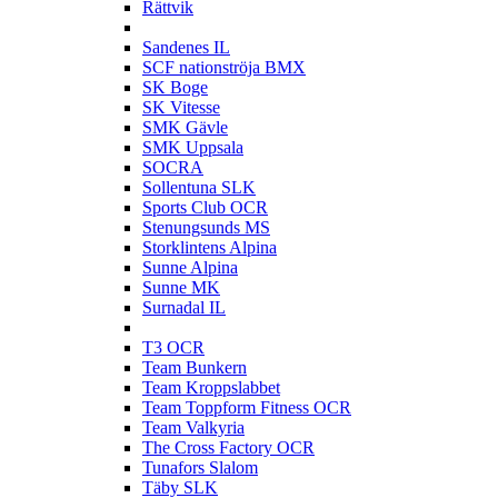
Rättvik
S
Sandenes IL
SCF nationströja BMX
SK Boge
SK Vitesse
SMK Gävle
SMK Uppsala
SOCRA
Sollentuna SLK
Sports Club OCR
Stenungsunds MS
Storklintens Alpina
Sunne Alpina
Sunne MK
Surnadal IL
T
T3 OCR
Team Bunkern
Team Kroppslabbet
Team Toppform Fitness OCR
Team Valkyria
The Cross Factory OCR
Tunafors Slalom
Täby SLK