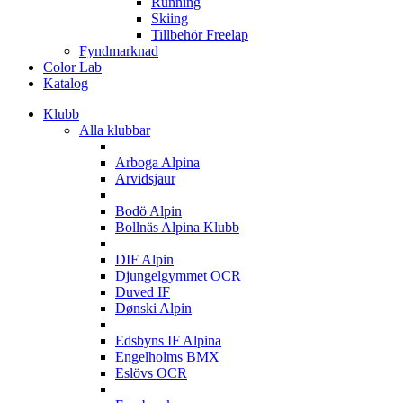
Running
Skiing
Tillbehör Freelap
Fyndmarknad
Color Lab
Katalog
Klubb
Alla klubbar
A
Arboga Alpina
Arvidsjaur
B
Bodö Alpin
Bollnäs Alpina Klubb
D
DIF Alpin
Djungelgymmet OCR
Duved IF
Dønski Alpin
E
Edsbyns IF Alpina
Engelholms BMX
Eslövs OCR
F