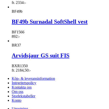
fr.
2334
:-
BF49b
BF49b Surnadal SoftShell vest
BF1566
892
:-
BR37
Arvidsjaur GS suit FIS
BXR1350
fr.
2184,50
:-
Köp- & leveransinformation
Integritetspolicy
Kontakta oss
Om oss
Storlekstabeller
Konto
Utrustning