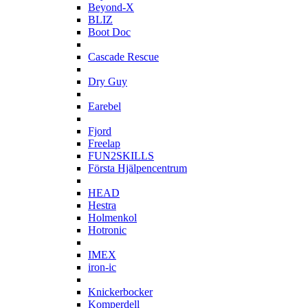
Beyond-X
BLIZ
Boot Doc
C
Cascade Rescue
D
Dry Guy
E
Earebel
F
Fjord
Freelap
FUN2SKILLS
Första Hjälpencentrum
H
HEAD
Hestra
Holmenkol
Hotronic
I
IMEX
iron-ic
K
Knickerbocker
Komperdell