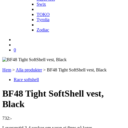
Swix
T
TOKO
Tyrolia
Z
Zodiac
0
Hem
>
Alla produkter
>
BF48 Tight SoftShell vest, Black
Race softshell
BF48 Tight SoftShell vest,
Black
732
:-
Leveranstid 3-4 veckor om varan ej finns på lager