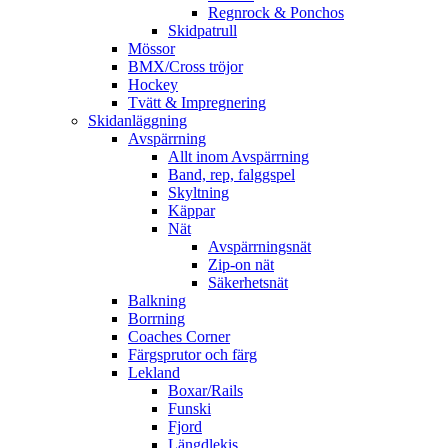
Regnrock & Ponchos
Skidpatrull
Mössor
BMX/Cross tröjor
Hockey
Tvätt & Impregnering
Skidanläggning
Avspärrning
Allt inom Avspärrning
Band, rep, falggspel
Skyltning
Käppar
Nät
Avspärrningsnät
Zip-on nät
Säkerhetsnät
Balkning
Borrning
Coaches Corner
Färgsprutor och färg
Lekland
Boxar/Rails
Funski
Fjord
Längdlekis