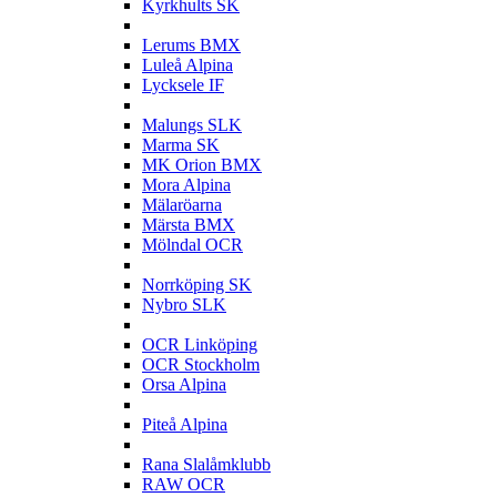
Kyrkhults SK
L
Lerums BMX
Luleå Alpina
Lycksele IF
M
Malungs SLK
Marma SK
MK Orion BMX
Mora Alpina
Mälaröarna
Märsta BMX
Mölndal OCR
N
Norrköping SK
Nybro SLK
O
OCR Linköping
OCR Stockholm
Orsa Alpina
P
Piteå Alpina
R
Rana Slalåmklubb
RAW OCR