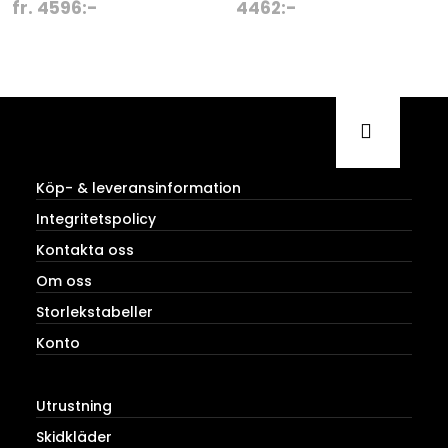
fr.
4596
:-
4462
:-
Köp- & leveransinformation
Integritetspolicy
Kontakta oss
Om oss
Storlekstabeller
Konto
Utrustning
Skidkläder