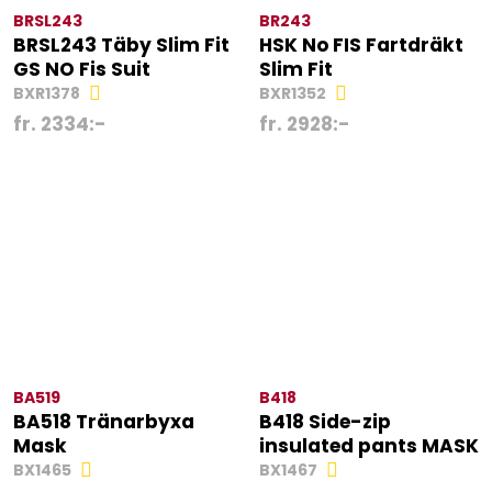
BRSL243
BR243
BRSL243 Täby Slim Fit
HSK No FIS Fartdräkt
GS NO Fis Suit
Slim Fit
BXR1378
BXR1352
fr.
2334
:-
fr.
2928
:-
BA519
B418
BA518 Tränarbyxa
B418 Side-zip
Mask
insulated pants MASK
BX1465
BX1467