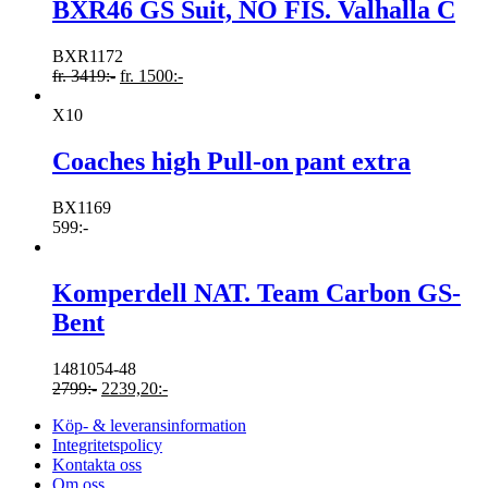
BXR46 GS Suit, NO FIS. Valhalla C
BXR1172
fr.
3419
:-
fr.
1500
:-
X10
Coaches high Pull-on pant extra
BX1169
599
:-
Komperdell NAT. Team Carbon GS-
Bent
1481054-48
2799
:-
2239,20
:-
Köp- & leveransinformation
Integritetspolicy
Kontakta oss
Om oss