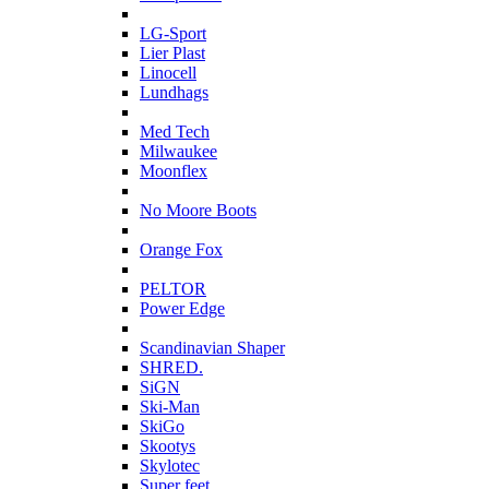
L
LG-Sport
Lier Plast
Linocell
Lundhags
M
Med Tech
Milwaukee
Moonflex
N
No Moore Boots
O
Orange Fox
P
PELTOR
Power Edge
S
Scandinavian Shaper
SHRED.
SiGN
Ski-Man
SkiGo
Skootys
Skylotec
Super feet