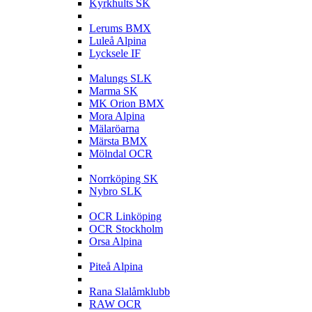
Kyrkhults SK
L
Lerums BMX
Luleå Alpina
Lycksele IF
M
Malungs SLK
Marma SK
MK Orion BMX
Mora Alpina
Mälaröarna
Märsta BMX
Mölndal OCR
N
Norrköping SK
Nybro SLK
O
OCR Linköping
OCR Stockholm
Orsa Alpina
P
Piteå Alpina
R
Rana Slalåmklubb
RAW OCR