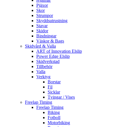
Hjälmar
Pjäxor
Skor
Strumpor
Skyddsutrustning
Stavar
Skidor
Bindningar
Väskor & Bags
Skidvård & Valla
ART of Innovation Elslip
Power Edge Elslip
Skidverkstad
Tillbehör
Valla
Verktyg
Borstar
Fil
Sicklar
Tvingar / Vises
Freelap Timing
Freelap Timing
Biking
Fotboll
Motorbiking