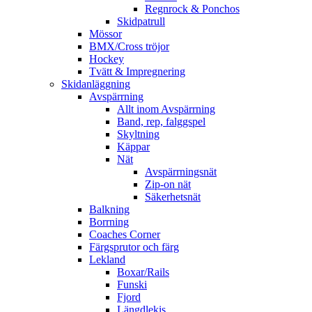
Regnrock & Ponchos
Skidpatrull
Mössor
BMX/Cross tröjor
Hockey
Tvätt & Impregnering
Skidanläggning
Avspärrning
Allt inom Avspärrning
Band, rep, falggspel
Skyltning
Käppar
Nät
Avspärrningsnät
Zip-on nät
Säkerhetsnät
Balkning
Borrning
Coaches Corner
Färgsprutor och färg
Lekland
Boxar/Rails
Funski
Fjord
Längdlekis