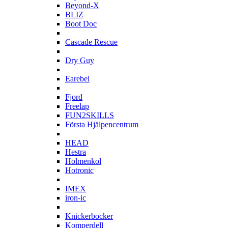
Beyond-X
BLIZ
Boot Doc
C
Cascade Rescue
D
Dry Guy
E
Earebel
F
Fjord
Freelap
FUN2SKILLS
Första Hjälpencentrum
H
HEAD
Hestra
Holmenkol
Hotronic
I
IMEX
iron-ic
K
Knickerbocker
Komperdell