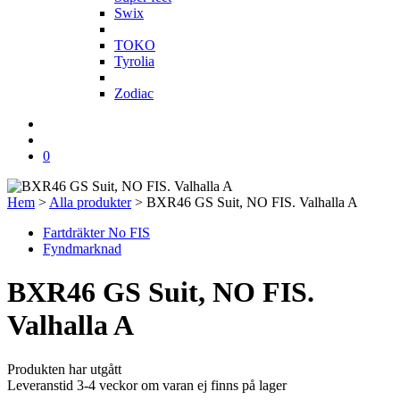
Swix
T
TOKO
Tyrolia
Z
Zodiac
0
Hem
>
Alla produkter
>
BXR46 GS Suit, NO FIS. Valhalla A
Fartdräkter No FIS
Fyndmarknad
BXR46 GS Suit, NO FIS.
Valhalla A
Produkten har utgått
Leveranstid 3-4 veckor om varan ej finns på lager