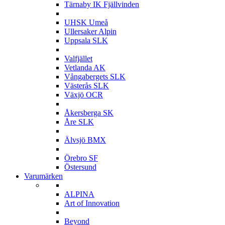
Tärnaby IK Fjällvinden
U
UHSK Umeå
Ullersaker Alpin
Uppsala SLK
V
Valfjället
Vetlanda AK
Vångabergets SLK
Västerås SLK
Växjö OCR
Å
Åkersberga SK
Åre SLK
Ä
Älvsjö BMX
Ö
Örebro SF
Östersund
Varumärken
A
ALPINA
Art of Innovation
B
Beyond