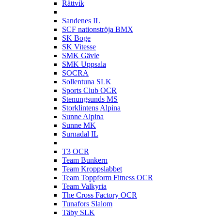
Rättvik
S
Sandenes IL
SCF nationströja BMX
SK Boge
SK Vitesse
SMK Gävle
SMK Uppsala
SOCRA
Sollentuna SLK
Sports Club OCR
Stenungsunds MS
Storklintens Alpina
Sunne Alpina
Sunne MK
Surnadal IL
T
T3 OCR
Team Bunkern
Team Kroppslabbet
Team Toppform Fitness OCR
Team Valkyria
The Cross Factory OCR
Tunafors Slalom
Täby SLK