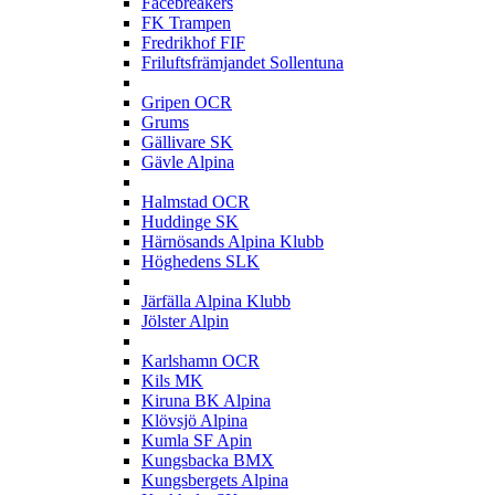
Facebreakers
FK Trampen
Fredrikhof FIF
Friluftsfrämjandet Sollentuna
G
Gripen OCR
Grums
Gällivare SK
Gävle Alpina
H
Halmstad OCR
Huddinge SK
Härnösands Alpina Klubb
Höghedens SLK
J
Järfälla Alpina Klubb
Jölster Alpin
K
Karlshamn OCR
Kils MK
Kiruna BK Alpina
Klövsjö Alpina
Kumla SF Apin
Kungsbacka BMX
Kungsbergets Alpina