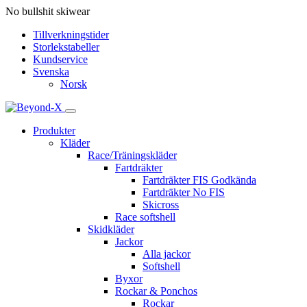
No bullshit skiwear
Tillverkningstider
Storlekstabeller
Kundservice
Svenska
Norsk
Produkter
Kläder
Race/Träningskläder
Fartdräkter
Fartdräkter FIS Godkända
Fartdräkter No FIS
Skicross
Race softshell
Skidkläder
Jackor
Alla jackor
Softshell
Byxor
Rockar & Ponchos
Rockar