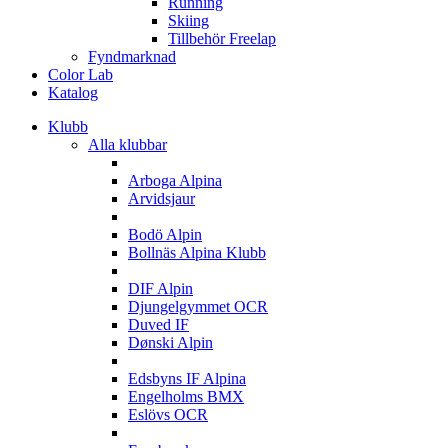
Running
Skiing
Tillbehör Freelap
Fyndmarknad
Color Lab
Katalog
Klubb
Alla klubbar
A
Arboga Alpina
Arvidsjaur
B
Bodö Alpin
Bollnäs Alpina Klubb
D
DIF Alpin
Djungelgymmet OCR
Duved IF
Dønski Alpin
E
Edsbyns IF Alpina
Engelholms BMX
Eslövs OCR
F