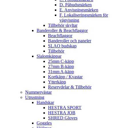
D. Påbudsmärken
E. Anvisningsmärken
F. Lokaliseringsmärken för
vägvisning
Tillbehör skyltar
Banderoller & Beachflaggor
Beachflaggor
Banderoller och paneler
SLAO budskap
Tillbehör
Slalomkäppar
25mm C-käpp
27mm B-käpp
31mm A-käpp
Kortkäpp / Kvastar
Ytterkäpp
Reservdelar & Tillbehör
Nummervästar
Utrustning
Handskar
HESTRA SPORT
HESTRA JOB
SHRED Gloves
Goggles