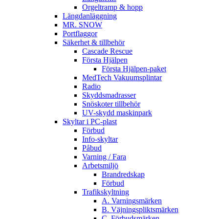
Orgeltramp & hopp
Längdanläggning
MR. SNOW
Portflaggor
Säkerhet & tillbehör
Cascade Rescue
Första Hjälpen
Första Hjälpen-paket
MedTech Vakuumsplintar
Radio
Skyddsmadrasser
Snöskoter tillbehör
UV-skydd maskinpark
Skyltar i PC-plast
Förbud
Info-skyltar
Påbud
Varning / Fara
Arbetsmiljö
Brandredskap
Förbud
Trafikskyltning
A. Varningsmärken
B. Väjningspliktsmärken
C. Förbudsmärken