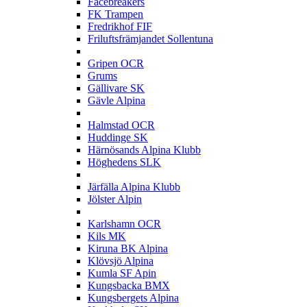
Facebreakers
FK Trampen
Fredrikhof FIF
Friluftsfrämjandet Sollentuna
G
Gripen OCR
Grums
Gällivare SK
Gävle Alpina
H
Halmstad OCR
Huddinge SK
Härnösands Alpina Klubb
Höghedens SLK
J
Järfälla Alpina Klubb
Jölster Alpin
K
Karlshamn OCR
Kils MK
Kiruna BK Alpina
Klövsjö Alpina
Kumla SF Apin
Kungsbacka BMX
Kungsbergets Alpina