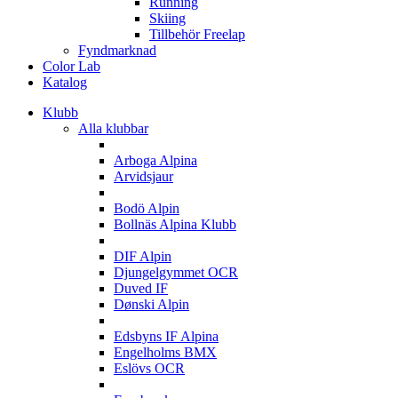
Running
Skiing
Tillbehör Freelap
Fyndmarknad
Color Lab
Katalog
Klubb
Alla klubbar
A
Arboga Alpina
Arvidsjaur
B
Bodö Alpin
Bollnäs Alpina Klubb
D
DIF Alpin
Djungelgymmet OCR
Duved IF
Dønski Alpin
E
Edsbyns IF Alpina
Engelholms BMX
Eslövs OCR
F