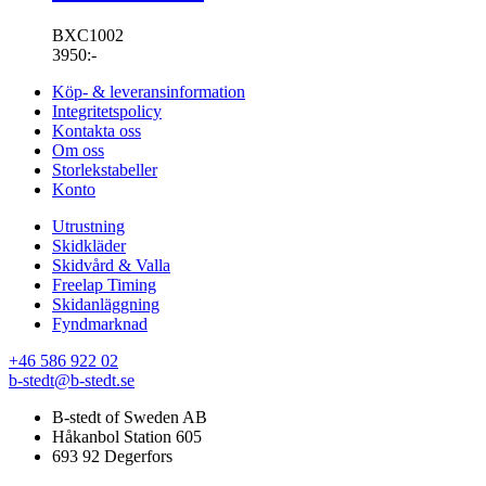
BXC1002
3950
:-
Köp- & leveransinformation
Integritetspolicy
Kontakta oss
Om oss
Storlekstabeller
Konto
Utrustning
Skidkläder
Skidvård & Valla
Freelap Timing
Skidanläggning
Fyndmarknad
+46 586 922 02
b-stedt@b-stedt.se
B-stedt of Sweden AB
Håkanbol Station 605
693 92 Degerfors