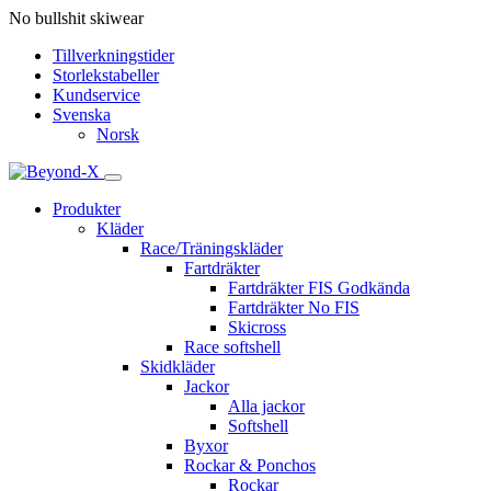
No bullshit skiwear
Tillverkningstider
Storlekstabeller
Kundservice
Svenska
Norsk
Produkter
Kläder
Race/Träningskläder
Fartdräkter
Fartdräkter FIS Godkända
Fartdräkter No FIS
Skicross
Race softshell
Skidkläder
Jackor
Alla jackor
Softshell
Byxor
Rockar & Ponchos
Rockar