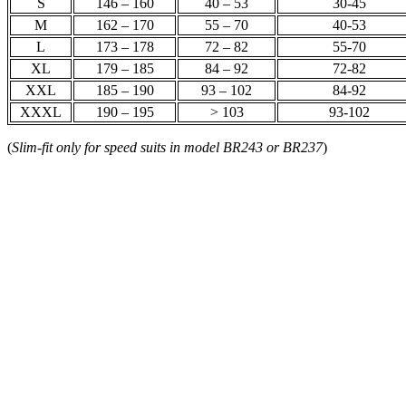
S
146 – 160
40 – 53
30-45
M
162 – 170
55 – 70
40-53
L
173 – 178
72 – 82
55-70
XL
179 – 185
84 – 92
72-82
XXL
185 – 190
93 – 102
84-92
XXXL
190 – 195
> 103
93-102
(
Slim-fit only for speed suits in model BR243 or BR237
)