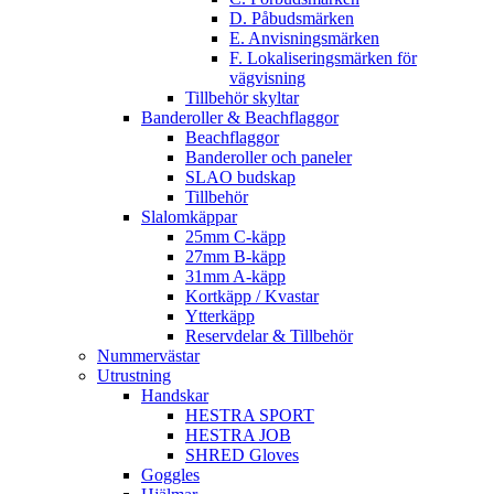
D. Påbudsmärken
E. Anvisningsmärken
F. Lokaliseringsmärken för
vägvisning
Tillbehör skyltar
Banderoller & Beachflaggor
Beachflaggor
Banderoller och paneler
SLAO budskap
Tillbehör
Slalomkäppar
25mm C-käpp
27mm B-käpp
31mm A-käpp
Kortkäpp / Kvastar
Ytterkäpp
Reservdelar & Tillbehör
Nummervästar
Utrustning
Handskar
HESTRA SPORT
HESTRA JOB
SHRED Gloves
Goggles