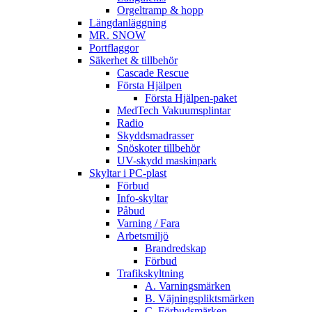
Orgeltramp & hopp
Längdanläggning
MR. SNOW
Portflaggor
Säkerhet & tillbehör
Cascade Rescue
Första Hjälpen
Första Hjälpen-paket
MedTech Vakuumsplintar
Radio
Skyddsmadrasser
Snöskoter tillbehör
UV-skydd maskinpark
Skyltar i PC-plast
Förbud
Info-skyltar
Påbud
Varning / Fara
Arbetsmiljö
Brandredskap
Förbud
Trafikskyltning
A. Varningsmärken
B. Väjningspliktsmärken
C. Förbudsmärken