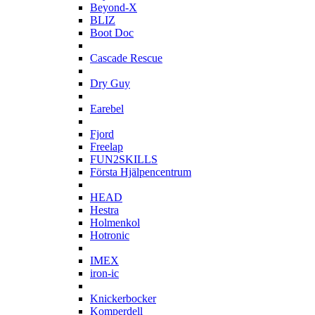
Beyond-X
BLIZ
Boot Doc
C
Cascade Rescue
D
Dry Guy
E
Earebel
F
Fjord
Freelap
FUN2SKILLS
Första Hjälpencentrum
H
HEAD
Hestra
Holmenkol
Hotronic
I
IMEX
iron-ic
K
Knickerbocker
Komperdell