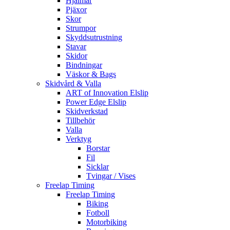
Hjälmar
Pjäxor
Skor
Strumpor
Skyddsutrustning
Stavar
Skidor
Bindningar
Väskor & Bags
Skidvård & Valla
ART of Innovation Elslip
Power Edge Elslip
Skidverkstad
Tillbehör
Valla
Verktyg
Borstar
Fil
Sicklar
Tvingar / Vises
Freelap Timing
Freelap Timing
Biking
Fotboll
Motorbiking