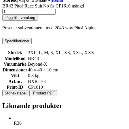
Storlek
Rensa
BR43 Piteå Race Suit No fis CP1610 mängd
Lägg till i varukorg
Priset är subventionerat med 2043 :- av Piteå Alpina.
Specifikationer
Storlek
3XL, L, M, S, XL, XS, XXL, XXS
Modellkod
BR43
Varumärke
Beyond-X
Dimensioner
40 × 40 × 10 cm
Vikt
0.8 kg
Art.nr.
BXR1761
Print-ID
CP1610
Storlekstabell
Produkt PDF
Liknande produkter
R36