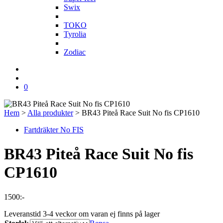
Swix
T
TOKO
Tyrolia
Z
Zodiac
0
Hem
>
Alla produkter
>
BR43 Piteå Race Suit No fis CP1610
Fartdräkter No FIS
BR43 Piteå Race Suit No fis
CP1610
1500
:-
Leveranstid 3-4 veckor om varan ej finns på lager