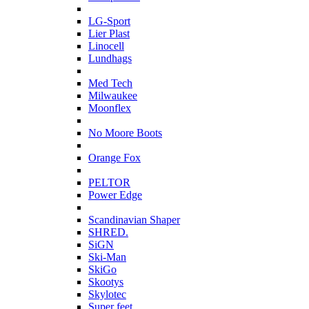
L
LG-Sport
Lier Plast
Linocell
Lundhags
M
Med Tech
Milwaukee
Moonflex
N
No Moore Boots
O
Orange Fox
P
PELTOR
Power Edge
S
Scandinavian Shaper
SHRED.
SiGN
Ski-Man
SkiGo
Skootys
Skylotec
Super feet