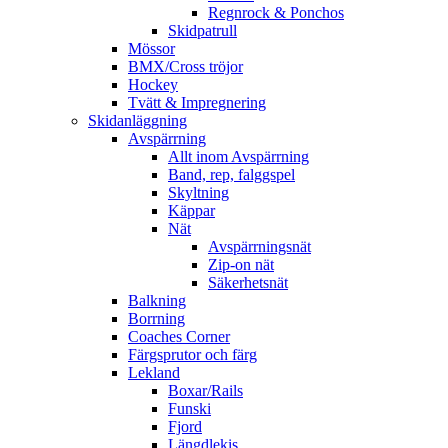
Regnrock & Ponchos
Skidpatrull
Mössor
BMX/Cross tröjor
Hockey
Tvätt & Impregnering
Skidanläggning
Avspärrning
Allt inom Avspärrning
Band, rep, falggspel
Skyltning
Käppar
Nät
Avspärrningsnät
Zip-on nät
Säkerhetsnät
Balkning
Borrning
Coaches Corner
Färgsprutor och färg
Lekland
Boxar/Rails
Funski
Fjord
Längdlekis