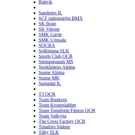
Rättvik
S
Sandenes IL
SCF nationströja BMX
SK Boge
SK Vitesse
SMK Gävle
SMK Uppsala
SOCRA
Sollentuna SLK
Sports Club OCR
Stenungsunds MS
Storklintens Alpina
Sunne Alpina
Sunne MK
Surnadal IL
T
T3 OCR
Team Bunkern
Team Kroppslabbet
Team Toppform Fitness OCR
Team Valkyria
The Cross Factory OCR
Tunafors Slalom
Täby SLK