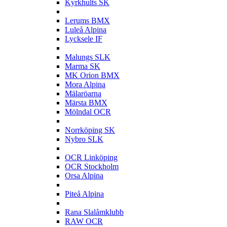
Kyrkhults SK
L
Lerums BMX
Luleå Alpina
Lycksele IF
M
Malungs SLK
Marma SK
MK Orion BMX
Mora Alpina
Mälaröarna
Märsta BMX
Mölndal OCR
N
Norrköping SK
Nybro SLK
O
OCR Linköping
OCR Stockholm
Orsa Alpina
P
Piteå Alpina
R
Rana Slalåmklubb
RAW OCR