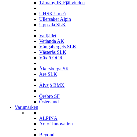
Tärnaby IK Fjällvinden
U
UHSK Umeå
Ullersaker Alpin
Uppsala SLK
V
Valfjället
Vetlanda AK
Vångabergets SLK
Västerås SLK
Växjö OCR
Å
Åkersberga SK
Åre SLK
Ä
Älvsjö BMX
Ö
Örebro SF
Östersund
Varumärken
A
ALPINA
Art of Innovation
B
Beyond