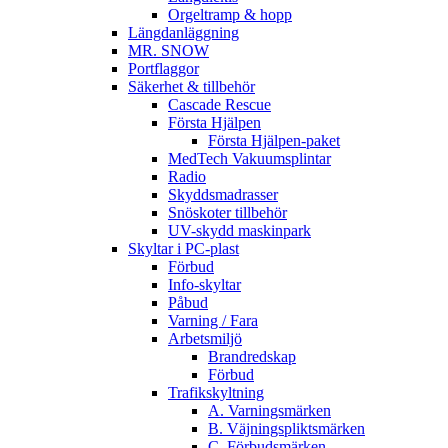
Orgeltramp & hopp
Längdanläggning
MR. SNOW
Portflaggor
Säkerhet & tillbehör
Cascade Rescue
Första Hjälpen
Första Hjälpen-paket
MedTech Vakuumsplintar
Radio
Skyddsmadrasser
Snöskoter tillbehör
UV-skydd maskinpark
Skyltar i PC-plast
Förbud
Info-skyltar
Påbud
Varning / Fara
Arbetsmiljö
Brandredskap
Förbud
Trafikskyltning
A. Varningsmärken
B. Väjningspliktsmärken
C. Förbudsmärken