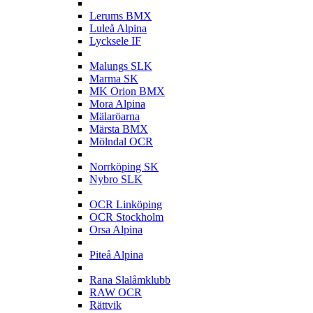
L
Lerums BMX
Luleå Alpina
Lycksele IF
M
Malungs SLK
Marma SK
MK Orion BMX
Mora Alpina
Mälaröarna
Märsta BMX
Mölndal OCR
N
Norrköping SK
Nybro SLK
O
OCR Linköping
OCR Stockholm
Orsa Alpina
P
Piteå Alpina
R
Rana Slalåmklubb
RAW OCR
Rättvik