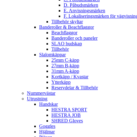
D. Påbudsmärken
E. Anvisningsmärken
F. Lokaliseringsmärken för vägvisnin
Tillbehör skyltar
Banderoller & Beachflaggor
Beachflaggor
Banderoller och paneler
SLAO budskap
Tillbehör
Slalomkäppar
25mm C-käpp
27mm B-käpp
31mm A-käpp
Kortkäpp / Kvastar
Ytterkäpp
Reservdelar & Tillbehör
Nummervästar
Utrustning
Handskar
HESTRA SPORT
HESTRA JOB
SHRED Gloves
Goggles
Hjälmar