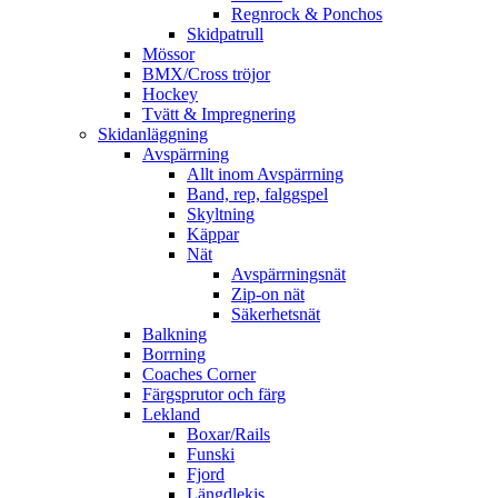
Regnrock & Ponchos
Skidpatrull
Mössor
BMX/Cross tröjor
Hockey
Tvätt & Impregnering
Skidanläggning
Avspärrning
Allt inom Avspärrning
Band, rep, falggspel
Skyltning
Käppar
Nät
Avspärrningsnät
Zip-on nät
Säkerhetsnät
Balkning
Borrning
Coaches Corner
Färgsprutor och färg
Lekland
Boxar/Rails
Funski
Fjord
Längdlekis