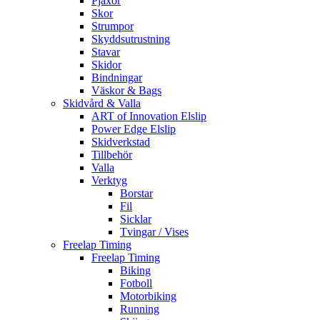
Pjäxor
Skor
Strumpor
Skyddsutrustning
Stavar
Skidor
Bindningar
Väskor & Bags
Skidvård & Valla
ART of Innovation Elslip
Power Edge Elslip
Skidverkstad
Tillbehör
Valla
Verktyg
Borstar
Fil
Sicklar
Tvingar / Vises
Freelap Timing
Freelap Timing
Biking
Fotboll
Motorbiking
Running