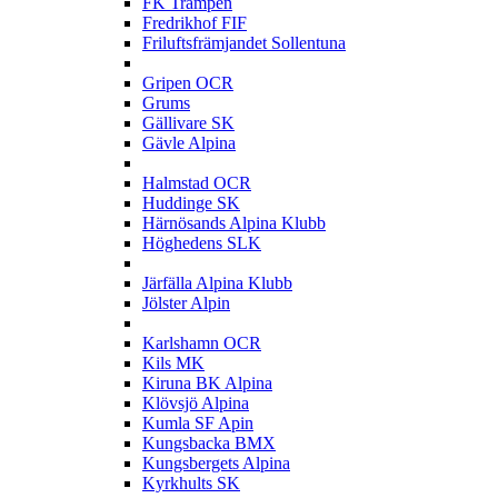
FK Trampen
Fredrikhof FIF
Friluftsfrämjandet Sollentuna
G
Gripen OCR
Grums
Gällivare SK
Gävle Alpina
H
Halmstad OCR
Huddinge SK
Härnösands Alpina Klubb
Höghedens SLK
J
Järfälla Alpina Klubb
Jölster Alpin
K
Karlshamn OCR
Kils MK
Kiruna BK Alpina
Klövsjö Alpina
Kumla SF Apin
Kungsbacka BMX
Kungsbergets Alpina
Kyrkhults SK