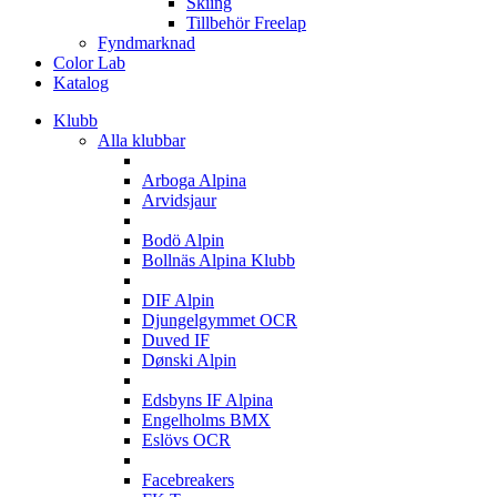
Skiing
Tillbehör Freelap
Fyndmarknad
Color Lab
Katalog
Klubb
Alla klubbar
A
Arboga Alpina
Arvidsjaur
B
Bodö Alpin
Bollnäs Alpina Klubb
D
DIF Alpin
Djungelgymmet OCR
Duved IF
Dønski Alpin
E
Edsbyns IF Alpina
Engelholms BMX
Eslövs OCR
F
Facebreakers