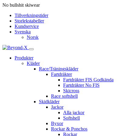
No bullshit skiwear
Tillverkningstider
Storlekstabeller
Kundservice
Svenska
Norsk
Produkter
Kläder
Race/Träningskläder
Fartdräkter
Fartdräkter FIS Godkända
Fartdräkter No FIS
Skicross
Race softshell
Skidkläder
Jackor
Alla jackor
Softshell
Byxor
Rockar & Ponchos
Rockar