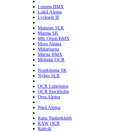
L
Lerums BMX
Luleå Alpina
Lycksele IF
M
Malungs SLK
Marma SK
MK Orion BMX
Mora Alpina
Mälaröarna
Märsta BMX
Mölndal OCR
N
Norrköping SK
Nybro SLK
O
OCR Linköping
OCR Stockholm
Orsa Alpina
P
Piteå Alpina
R
Rana Slalåmklubb
RAW OCR
Rättvik