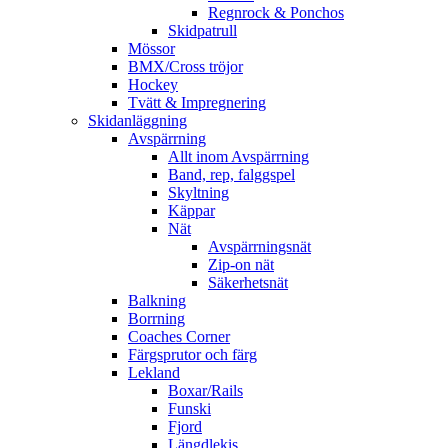
Regnrock & Ponchos
Skidpatrull
Mössor
BMX/Cross tröjor
Hockey
Tvätt & Impregnering
Skidanläggning
Avspärrning
Allt inom Avspärrning
Band, rep, falggspel
Skyltning
Käppar
Nät
Avspärrningsnät
Zip-on nät
Säkerhetsnät
Balkning
Borrning
Coaches Corner
Färgsprutor och färg
Lekland
Boxar/Rails
Funski
Fjord
Längdlekis