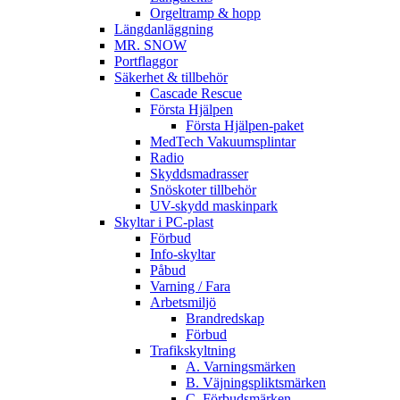
Orgeltramp & hopp
Längdanläggning
MR. SNOW
Portflaggor
Säkerhet & tillbehör
Cascade Rescue
Första Hjälpen
Första Hjälpen-paket
MedTech Vakuumsplintar
Radio
Skyddsmadrasser
Snöskoter tillbehör
UV-skydd maskinpark
Skyltar i PC-plast
Förbud
Info-skyltar
Påbud
Varning / Fara
Arbetsmiljö
Brandredskap
Förbud
Trafikskyltning
A. Varningsmärken
B. Väjningspliktsmärken
C. Förbudsmärken