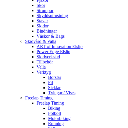
Pjäxor
Skor
Strumpor
Skyddsutrustning
Stavar
Skidor
Bindningar
Väskor & Bags
Skidvård & Valla
ART of Innovation Elslip
Power Edge Elslip
Skidverkstad
Tillbehör
Valla
Verktyg
Borstar
Fil
Sicklar
Tvingar / Vises
Freelap Timing
Freelap Timing
Biking
Fotboll
Motorbiking
Running