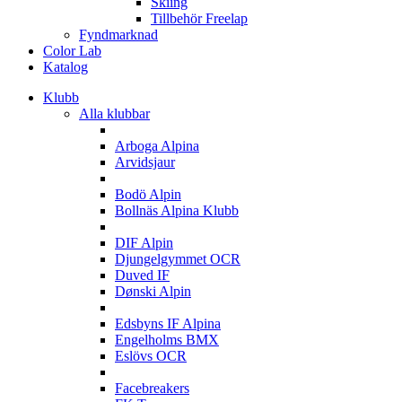
Skiing
Tillbehör Freelap
Fyndmarknad
Color Lab
Katalog
Klubb
Alla klubbar
A
Arboga Alpina
Arvidsjaur
B
Bodö Alpin
Bollnäs Alpina Klubb
D
DIF Alpin
Djungelgymmet OCR
Duved IF
Dønski Alpin
E
Edsbyns IF Alpina
Engelholms BMX
Eslövs OCR
F
Facebreakers