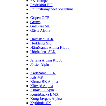
FK Trampen
Fredrikhof FIF
Friluftsfrämjandet Sollentuna
G
Gripen OCR
Grums
Gällivare SK
Gävle Alpina
H
Halmstad OCR
Huddinge SK
Härnösands Alpina Klubb
Höghedens SLK
J
Järfälla Alpina Klubb
Jölster Alpin
K
Karlshamn OCR
Kils MK
Kiruna BK Alpina
Klövsjö Alpina
Kumla SF Apin
Kungsbacka BMX
Kungsbergets Alpina
Kyrkhults SK