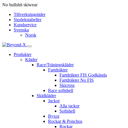
No bullshit skiwear
Tillverkningstider
Storlekstabeller
Kundservice
Svenska
Norsk
Produkter
Kläder
Race/Träningskläder
Fartdräkter
Fartdräkter FIS Godkända
Fartdräkter No FIS
Skicross
Race softshell
Skidkläder
Jackor
Alla jackor
Softshell
Byxor
Rockar & Ponchos
Rockar