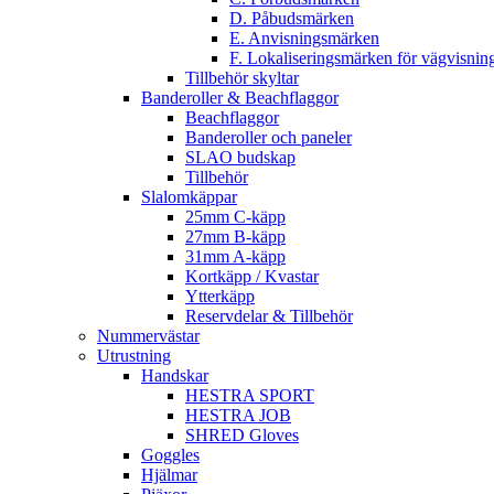
D. Påbudsmärken
E. Anvisningsmärken
F. Lokaliseringsmärken för vägvisnin
Tillbehör skyltar
Banderoller & Beachflaggor
Beachflaggor
Banderoller och paneler
SLAO budskap
Tillbehör
Slalomkäppar
25mm C-käpp
27mm B-käpp
31mm A-käpp
Kortkäpp / Kvastar
Ytterkäpp
Reservdelar & Tillbehör
Nummervästar
Utrustning
Handskar
HESTRA SPORT
HESTRA JOB
SHRED Gloves
Goggles
Hjälmar