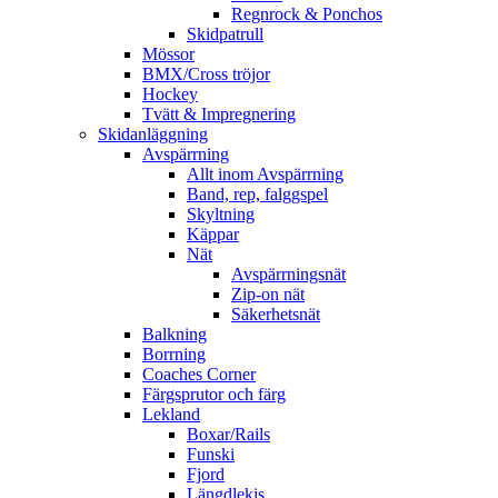
Regnrock & Ponchos
Skidpatrull
Mössor
BMX/Cross tröjor
Hockey
Tvätt & Impregnering
Skidanläggning
Avspärrning
Allt inom Avspärrning
Band, rep, falggspel
Skyltning
Käppar
Nät
Avspärrningsnät
Zip-on nät
Säkerhetsnät
Balkning
Borrning
Coaches Corner
Färgsprutor och färg
Lekland
Boxar/Rails
Funski
Fjord
Längdlekis