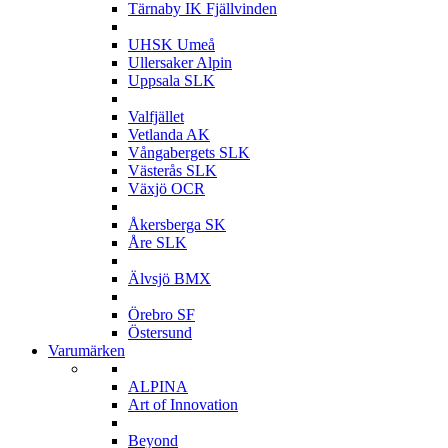
Tärnaby IK Fjällvinden
U
UHSK Umeå
Ullersaker Alpin
Uppsala SLK
V
Valfjället
Vetlanda AK
Vångabergets SLK
Västerås SLK
Växjö OCR
Å
Åkersberga SK
Åre SLK
Ä
Älvsjö BMX
Ö
Örebro SF
Östersund
Varumärken
A
ALPINA
Art of Innovation
B
Beyond