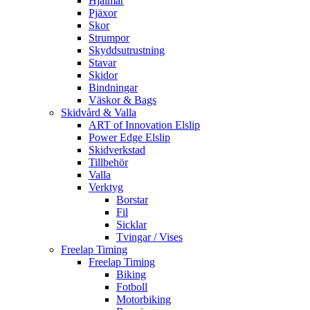
Hjälmar
Pjäxor
Skor
Strumpor
Skyddsutrustning
Stavar
Skidor
Bindningar
Väskor & Bags
Skidvård & Valla
ART of Innovation Elslip
Power Edge Elslip
Skidverkstad
Tillbehör
Valla
Verktyg
Borstar
Fil
Sicklar
Tvingar / Vises
Freelap Timing
Freelap Timing
Biking
Fotboll
Motorbiking