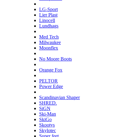
L
LG-Sport
Lier Plast
Linocell
Lundhags
M
Med Tech
Milwaukee
Moonflex
N
No Moore Boots
O
Orange Fox
P
PELTOR
Power Edge
S
Scandinavian Shaper
SHRED.
SiGN
Ski-Man
SkiGo
Skootys
Skylotec
Super feet