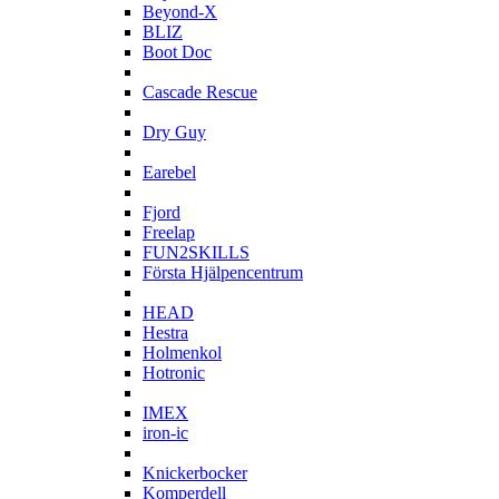
Beyond-X
BLIZ
Boot Doc
C
Cascade Rescue
D
Dry Guy
E
Earebel
F
Fjord
Freelap
FUN2SKILLS
Första Hjälpencentrum
H
HEAD
Hestra
Holmenkol
Hotronic
I
IMEX
iron-ic
K
Knickerbocker
Komperdell