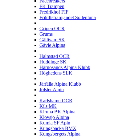
Facebreakers
FK Trampen
Fredrikhof FIF
Friluftsfrämjandet Sollentuna
G
Gripen OCR
Grums
Gällivare SK
Gävle Alpina
H
Halmstad OCR
Huddinge SK
Härnösands Alpina Klubb
Höghedens SLK
J
Järfälla Alpina Klubb
Jölster Alpin
K
Karlshamn OCR
Kils MK
Kiruna BK Alpina
Klövsjö Alpina
Kumla SF Apin
Kungsbacka BMX
Kungsbergets Alpina