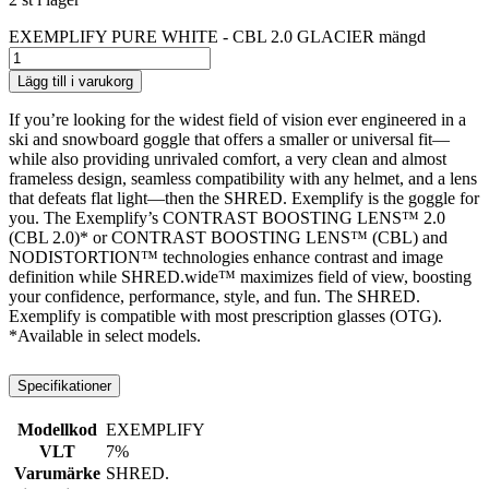
EXEMPLIFY PURE WHITE - CBL 2.0 GLACIER mängd
Lägg till i varukorg
If you’re looking for the widest field of vision ever engineered in a
ski and snowboard goggle that offers a smaller or universal fit—
while also providing unrivaled comfort, a very clean and almost
frameless design, seamless compatibility with any helmet, and a lens
that defeats flat light—then the SHRED. Exemplify is the goggle for
you. The Exemplify’s CONTRAST BOOSTING LENS™ 2.0
(CBL 2.0)* or CONTRAST BOOSTING LENS™ (CBL) and
NODISTORTION™ technologies enhance contrast and image
definition while SHRED.wide™ maximizes field of view, boosting
your confidence, performance, style, and fun. The SHRED.
Exemplify is compatible with most prescription glasses (OTG).
*Available in select models.
Specifikationer
Modellkod
EXEMPLIFY
VLT
7%
Varumärke
SHRED.