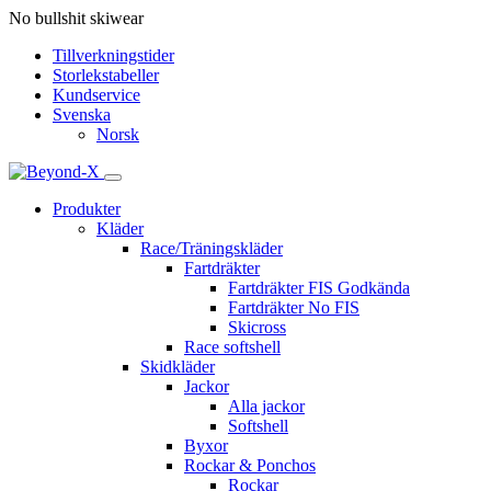
No bullshit skiwear
Tillverkningstider
Storlekstabeller
Kundservice
Svenska
Norsk
Produkter
Kläder
Race/Träningskläder
Fartdräkter
Fartdräkter FIS Godkända
Fartdräkter No FIS
Skicross
Race softshell
Skidkläder
Jackor
Alla jackor
Softshell
Byxor
Rockar & Ponchos
Rockar