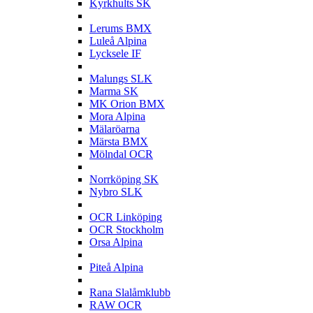
Kyrkhults SK
L
Lerums BMX
Luleå Alpina
Lycksele IF
M
Malungs SLK
Marma SK
MK Orion BMX
Mora Alpina
Mälaröarna
Märsta BMX
Mölndal OCR
N
Norrköping SK
Nybro SLK
O
OCR Linköping
OCR Stockholm
Orsa Alpina
P
Piteå Alpina
R
Rana Slalåmklubb
RAW OCR