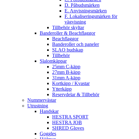
D. Påbudsmärken
E. Anvisningsmärken
F. Lokaliseringsmärken för
vägvisning
Tillbehör skyltar
Banderoller & Beachflaggor
Beachflaggor
Banderoller och paneler
SLAO budskap
Tillbehör
Slalomkäppar
25mm C-käpp
27mm B-käpp
31mm A-käpp
Kortkäpp / Kvastar
Ytterkäpp
Reservdelar & Tillbehör
Nummervästar
Utrustning
Handskar
HESTRA SPORT
HESTRA JOB
SHRED Gloves
Goggles