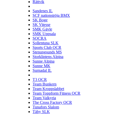
Rättvik
S
Sandenes IL
SCF nationströja BMX
SK Boge
SK Vitesse
SMK Gävle
SMK Uppsala
SOCRA
Sollentuna SLK
Sports Club OCR
Stenungsunds MS
Storklintens Alpina
Sunne Alpina
Sunne MK
Surnadal IL
T
T3 OCR
Team Bunkern
Team Kroppslabbet
Team Toppform Fitness OCR
Team Valkyria
The Cross Factory OCR
Tunafors Slalom
Täby SLK