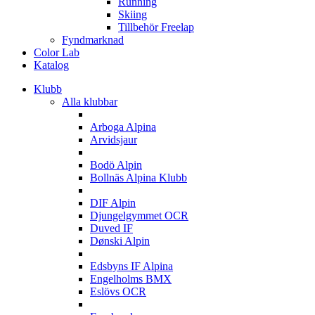
Running
Skiing
Tillbehör Freelap
Fyndmarknad
Color Lab
Katalog
Klubb
Alla klubbar
A
Arboga Alpina
Arvidsjaur
B
Bodö Alpin
Bollnäs Alpina Klubb
D
DIF Alpin
Djungelgymmet OCR
Duved IF
Dønski Alpin
E
Edsbyns IF Alpina
Engelholms BMX
Eslövs OCR
F