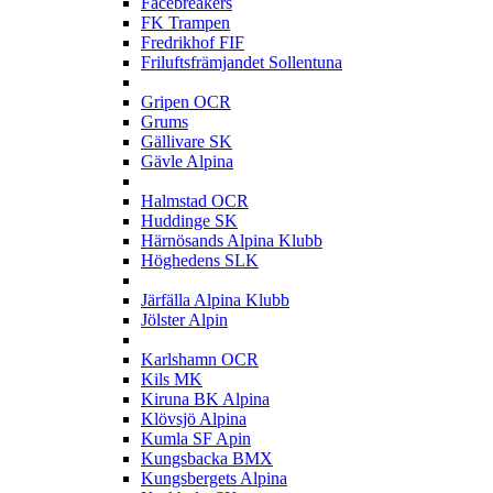
Facebreakers
FK Trampen
Fredrikhof FIF
Friluftsfrämjandet Sollentuna
G
Gripen OCR
Grums
Gällivare SK
Gävle Alpina
H
Halmstad OCR
Huddinge SK
Härnösands Alpina Klubb
Höghedens SLK
J
Järfälla Alpina Klubb
Jölster Alpin
K
Karlshamn OCR
Kils MK
Kiruna BK Alpina
Klövsjö Alpina
Kumla SF Apin
Kungsbacka BMX
Kungsbergets Alpina