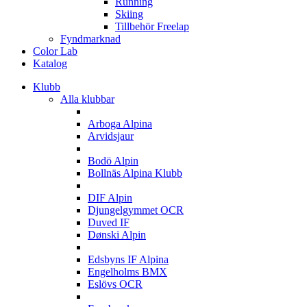
Running
Skiing
Tillbehör Freelap
Fyndmarknad
Color Lab
Katalog
Klubb
Alla klubbar
A
Arboga Alpina
Arvidsjaur
B
Bodö Alpin
Bollnäs Alpina Klubb
D
DIF Alpin
Djungelgymmet OCR
Duved IF
Dønski Alpin
E
Edsbyns IF Alpina
Engelholms BMX
Eslövs OCR
F