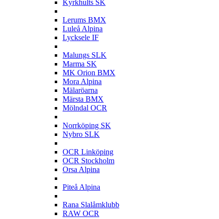
Kyrkhults SK
L
Lerums BMX
Luleå Alpina
Lycksele IF
M
Malungs SLK
Marma SK
MK Orion BMX
Mora Alpina
Mälaröarna
Märsta BMX
Mölndal OCR
N
Norrköping SK
Nybro SLK
O
OCR Linköping
OCR Stockholm
Orsa Alpina
P
Piteå Alpina
R
Rana Slalåmklubb
RAW OCR