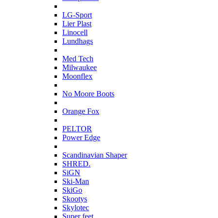
L
LG-Sport
Lier Plast
Linocell
Lundhags
M
Med Tech
Milwaukee
Moonflex
N
No Moore Boots
O
Orange Fox
P
PELTOR
Power Edge
S
Scandinavian Shaper
SHRED.
SiGN
Ski-Man
SkiGo
Skootys
Skylotec
Super feet