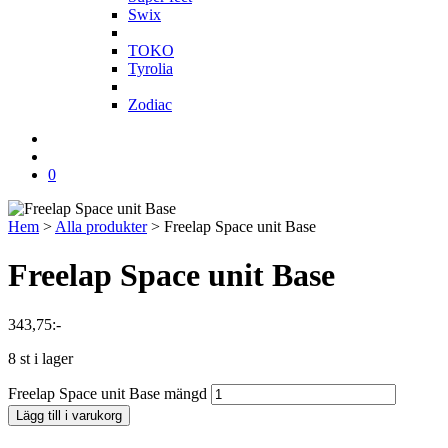
Swix
T
TOKO
Tyrolia
Z
Zodiac
0
Hem
>
Alla produkter
>
Freelap Space unit Base
Freelap Space unit Base
343,75
:-
8 st i lager
Freelap Space unit Base mängd
Lägg till i varukorg