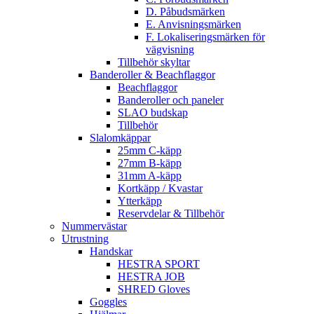
D. Påbudsmärken
E. Anvisningsmärken
F. Lokaliseringsmärken för
vägvisning
Tillbehör skyltar
Banderoller & Beachflaggor
Beachflaggor
Banderoller och paneler
SLAO budskap
Tillbehör
Slalomkäppar
25mm C-käpp
27mm B-käpp
31mm A-käpp
Kortkäpp / Kvastar
Ytterkäpp
Reservdelar & Tillbehör
Nummervästar
Utrustning
Handskar
HESTRA SPORT
HESTRA JOB
SHRED Gloves
Goggles