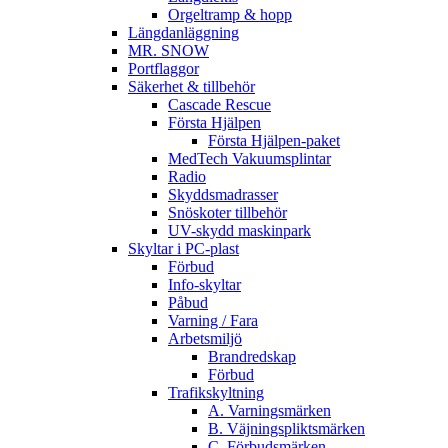
Orgeltramp & hopp
Längdanläggning
MR. SNOW
Portflaggor
Säkerhet & tillbehör
Cascade Rescue
Första Hjälpen
Första Hjälpen-paket
MedTech Vakuumsplintar
Radio
Skyddsmadrasser
Snöskoter tillbehör
UV-skydd maskinpark
Skyltar i PC-plast
Förbud
Info-skyltar
Påbud
Varning / Fara
Arbetsmiljö
Brandredskap
Förbud
Trafikskyltning
A. Varningsmärken
B. Väjningspliktsmärken
C. Förbudsmärken