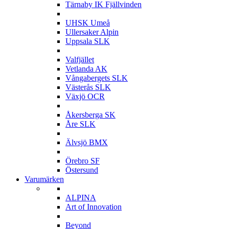
Tärnaby IK Fjällvinden
U
UHSK Umeå
Ullersaker Alpin
Uppsala SLK
V
Valfjället
Vetlanda AK
Vångabergets SLK
Västerås SLK
Växjö OCR
Å
Åkersberga SK
Åre SLK
Ä
Älvsjö BMX
Ö
Örebro SF
Östersund
Varumärken
A
ALPINA
Art of Innovation
B
Beyond