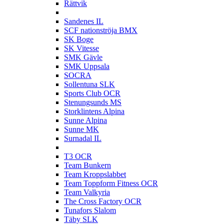
Rättvik
S
Sandenes IL
SCF nationströja BMX
SK Boge
SK Vitesse
SMK Gävle
SMK Uppsala
SOCRA
Sollentuna SLK
Sports Club OCR
Stenungsunds MS
Storklintens Alpina
Sunne Alpina
Sunne MK
Surnadal IL
T
T3 OCR
Team Bunkern
Team Kroppslabbet
Team Toppform Fitness OCR
Team Valkyria
The Cross Factory OCR
Tunafors Slalom
Täby SLK