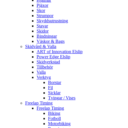
Hjälmar
Pjäxor
Skor
Strumpor
Skyddsutrustning
Stavar
Skidor
Bindningar
Väskor & Bags
Skidvård & Valla
ART of Innovation Elslip
Power Edge Elslip
Skidverkstad
Tillbehör
Valla
Verktyg
Borstar
Fil
Sicklar
Tvingar / Vises
Freelap Timing
Freelap Timing
Biking
Fotboll
Motorbiking