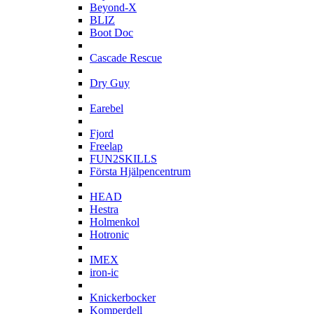
Beyond-X
BLIZ
Boot Doc
C
Cascade Rescue
D
Dry Guy
E
Earebel
F
Fjord
Freelap
FUN2SKILLS
Första Hjälpencentrum
H
HEAD
Hestra
Holmenkol
Hotronic
I
IMEX
iron-ic
K
Knickerbocker
Komperdell