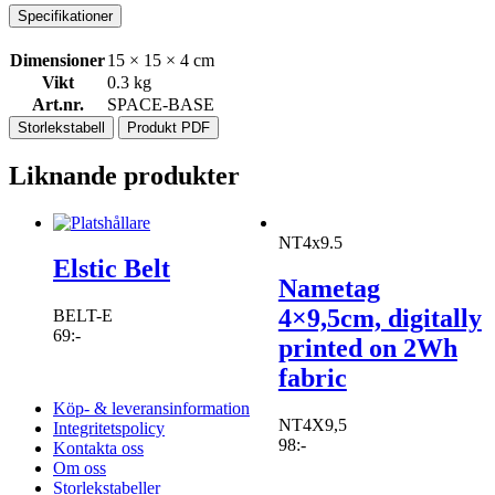
Specifikationer
Dimensioner
15 × 15 × 4 cm
Vikt
0.3 kg
Art.nr.
SPACE-BASE
Storlekstabell
Produkt PDF
Liknande produkter
NT4x9.5
Elstic Belt
Nametag
4×9,5cm, digitally
BELT-E
69
:-
printed on 2Wh
fabric
Köp- & leveransinformation
NT4X9,5
Integritetspolicy
98
:-
Kontakta oss
Om oss
Storlekstabeller