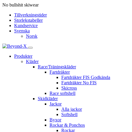
No bullshit skiwear
Tillverkningstider
Storlekstabeller
Kundservice
Svenska
Norsk
Produkter
Kläder
Race/Träningskläder
Fartdräkter
Fartdräkter FIS Godkända
Fartdräkter No FIS
Skicross
Race softshell
Skidkläder
Jackor
Alla jackor
Softshell
Byxor
Rockar & Ponchos
Rockar