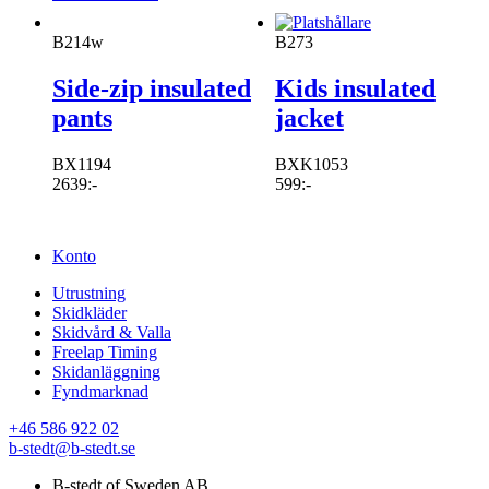
B214w
B273
Side-zip insulated
Kids insulated
pants
jacket
BX1194
BXK1053
2639
:-
599
:-
Konto
Utrustning
Skidkläder
Skidvård & Valla
Freelap Timing
Skidanläggning
Fyndmarknad
+46 586 922 02
b-stedt@b-stedt.se
B-stedt of Sweden AB