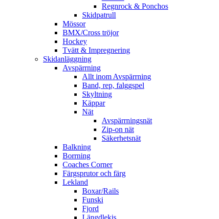
Regnrock & Ponchos
Skidpatrull
Mössor
BMX/Cross tröjor
Hockey
Tvätt & Impregnering
Skidanläggning
Avspärrning
Allt inom Avspärrning
Band, rep, falggspel
Skyltning
Käppar
Nät
Avspärrningsnät
Zip-on nät
Säkerhetsnät
Balkning
Borrning
Coaches Corner
Färgsprutor och färg
Lekland
Boxar/Rails
Funski
Fjord
Längdlekis