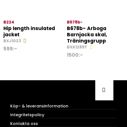
B224
B678b-
Hip length insulated
B678b- Arboga
jacket
Barnjacka skal,
Träningsgrupp
BXJ1023
BXK1289T
599
:-
1500
:-
Köp- & leveransinformation
Integritetspolicy
Kontakta oss