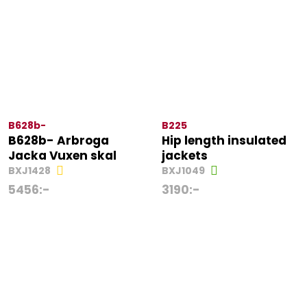
B628b-
B225
B628b- Arbroga
Hip length insulated
Jacka Vuxen skal
jackets
BXJ1428
BXJ1049
5456
:-
3190
:-