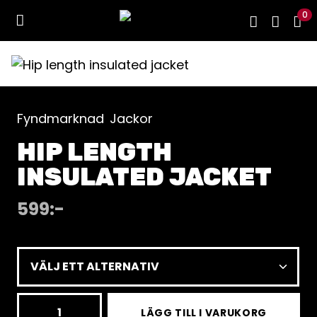
0
Fyndmarknad
Jackor
HIP LENGTH
INSULATED JACKET
599
:-
Hip
LÄGG TILL I VARUKORG