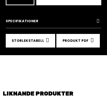
length
insulated
jacket
SPECIFIKATIONER
mängd
STORLEKSTABELL
PRODUKT PDF
LIKNANDE PRODUKTER