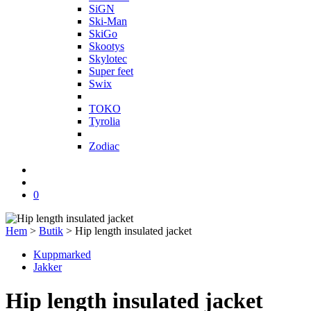
SiGN
Ski-Man
SkiGo
Skootys
Skylotec
Super feet
Swix
T
TOKO
Tyrolia
Z
Zodiac
0
Hem
>
Butik
>
Hip length insulated jacket
Kuppmarked
Jakker
Hip length insulated jacket