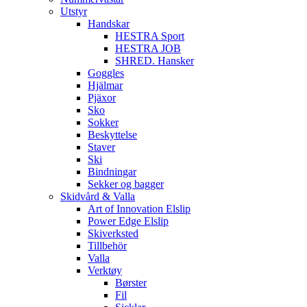
Utstyr
Handskar
HESTRA Sport
HESTRA JOB
SHRED. Hansker
Goggles
Hjälmar
Pjäxor
Sko
Sokker
Beskyttelse
Staver
Ski
Bindningar
Sekker og bagger
Skidvård & Valla
Art of Innovation Elslip
Power Edge Elslip
Skiverksted
Tillbehör
Valla
Verktøy
Børster
Fil