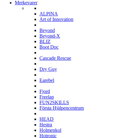
Merkevarer
A
ALPINA
Art of Innovation
B
Beyond
Beyond-X
BLIZ
Boot Doc
C
Cascade Rescue
D
Dry Guy
E
Earebel
F
Fjord
Freelap
FUN2SKILLS
Första Hjälpencentrum
H
HEAD
Hestra
Holmenkol
Hotronic