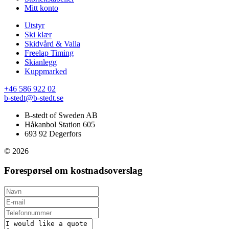
Mitt konto
Utstyr
Ski klær
Skidvård & Valla
Freelap Timing
Skianlegg
Kuppmarked
+46 586 922 02
b-stedt@b-stedt.se
B-stedt of Sweden AB
Håkanbol Station 605
693 92 Degerfors
© 2026
Forespørsel om kostnadsoverslag