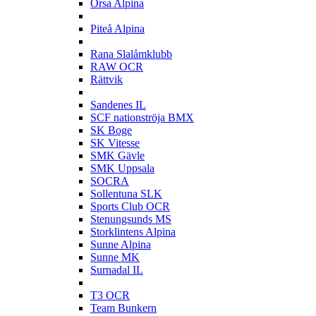
Orsa Alpina
P
Piteå Alpina
R
Rana Slalåmklubb
RAW OCR
Rättvik
S
Sandenes IL
SCF nationströja BMX
SK Boge
SK Vitesse
SMK Gävle
SMK Uppsala
SOCRA
Sollentuna SLK
Sports Club OCR
Stenungsunds MS
Storklintens Alpina
Sunne Alpina
Sunne MK
Surnadal IL
T
T3 OCR
Team Bunkern