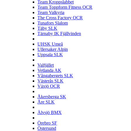
Team Kroppslabbet
Team Toppform Fitness OCR
Team Valkyria
The Cross Factory OCR
Tunafors Slalom
Täby SLK
Tärnaby IK Fjällvinden
U
UHSK Umeå
Ullersaker Alpin
Uppsala SLK
V
Valfjället
Vetlanda AK
Vångabergets SLK
Västerås SLK
Växjö OCR
Å
Åkersberga SK
Åre SLK
Ä
Älvsjö BMX
Ö
Örebro SF
Östersund