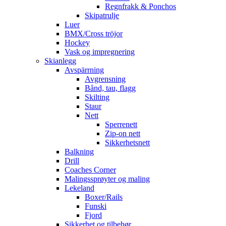
Regnfrakk & Ponchos
Skipatrulje
Luer
BMX/Cross tröjor
Hockey
Vask og impregnering
Skianlegg
Avspärrning
Avgrensning
Bånd, tau, flagg
Skilting
Staur
Nett
Sperrenett
Zip-on nett
Sikkerhetsnett
Balkning
Drill
Coaches Corner
Malingssprøyter og maling
Lekeland
Boxer/Rails
Funski
Fjord
Sikkerhet og tilbehør