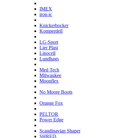
I
IMEX
iron-ic
K
Knickerbocker
Komperdell
L
LG-Sport
Lier Plast
Linocell
Lundhags
M
Med Tech
Milwaukee
Moonflex
N
No Moore Boots
O
Orange Fox
P
PELTOR
Power Edge
S
Scandinavian Shaper
SHRED.