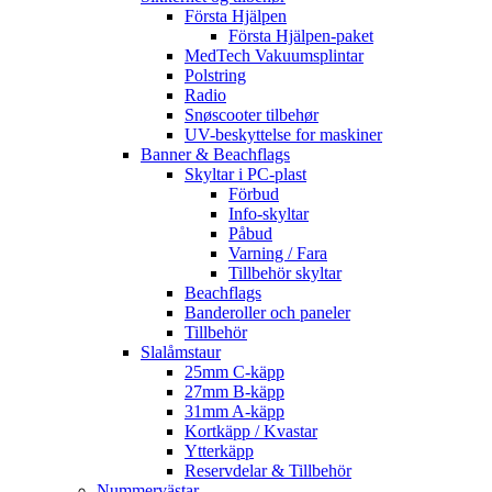
Första Hjälpen
Första Hjälpen-paket
MedTech Vakuumsplintar
Polstring
Radio
Snøscooter tilbehør
UV-beskyttelse for maskiner
Banner & Beachflags
Skyltar i PC-plast
Förbud
Info-skyltar
Påbud
Varning / Fara
Tillbehör skyltar
Beachflags
Banderoller och paneler
Tillbehör
Slalåmstaur
25mm C-käpp
27mm B-käpp
31mm A-käpp
Kortkäpp / Kvastar
Ytterkäpp
Reservdelar & Tillbehör
Nummervästar