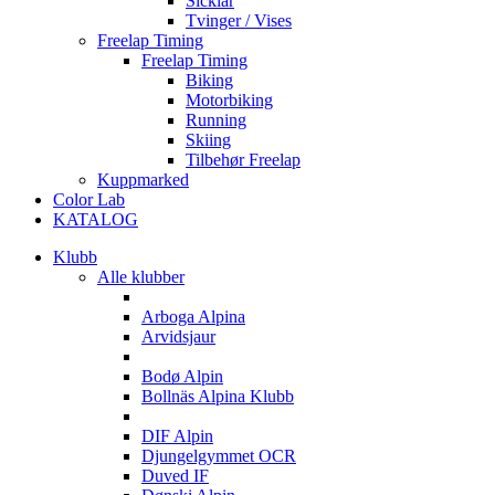
Sicklar
Tvinger / Vises
Freelap Timing
Freelap Timing
Biking
Motorbiking
Running
Skiing
Tilbehør Freelap
Kuppmarked
Color Lab
KATALOG
Klubb
Alle klubber
A
Arboga Alpina
Arvidsjaur
B
Bodø Alpin
Bollnäs Alpina Klubb
D
DIF Alpin
Djungelgymmet OCR
Duved IF