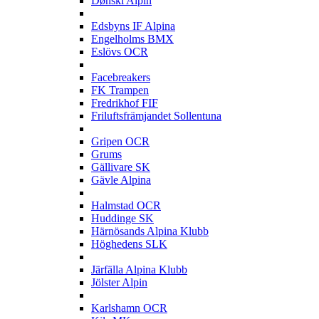
Dønski Alpin
E
Edsbyns IF Alpina
Engelholms BMX
Eslövs OCR
F
Facebreakers
FK Trampen
Fredrikhof FIF
Friluftsfrämjandet Sollentuna
G
Gripen OCR
Grums
Gällivare SK
Gävle Alpina
H
Halmstad OCR
Huddinge SK
Härnösands Alpina Klubb
Höghedens SLK
J
Järfälla Alpina Klubb
Jölster Alpin
K
Karlshamn OCR