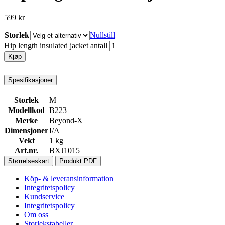
599
kr
Storlek
Nullstill
Hip length insulated jacket antall
Kjøp
Spesifikasjoner
Storlek
M
Modellkod
B223
Merke
Beyond-X
Dimensjoner
I/A
Vekt
1 kg
Art.nr.
BXJ1015
Størrelseskart
Produkt PDF
Köp- & leveransinformation
Integritetspolicy
Kundservice
Integritetspolicy
Om oss
Storlekstabeller