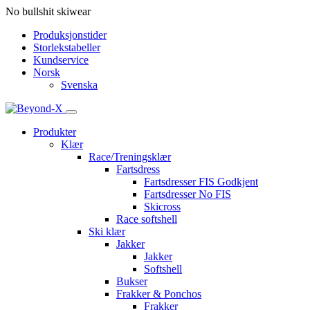
No bullshit skiwear
Produksjonstider
Storlekstabeller
Kundservice
Norsk
Svenska
Produkter
Klær
Race/Treningsklær
Fartsdress
Fartsdresser FIS Godkjent
Fartsdresser No FIS
Skicross
Race softshell
Ski klær
Jakker
Jakker
Softshell
Bukser
Frakker & Ponchos
Frakker