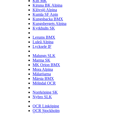
Kils MK
Kiruna BK Alpina
Klövsjö Alpina
Kumla SF Apin
Kungsbacka BMX
Kungsbergets Alpina
Kyrkhults SK
L
Lerums BMX
Luleå Alpina
Lycksele IF
M
Malungs SLK
Marma SK
MK Orion BMX
Mora Alpina
Mälaröarna
Märsta BMX
Mölndal OCR
N
Norrköping SK
Nybro SLK
O
OCR Linköping
OCR Stockholm