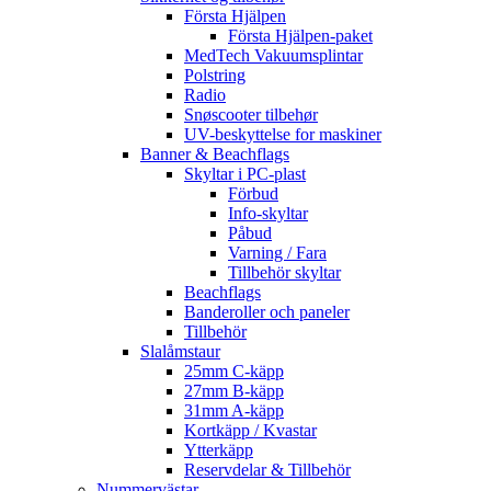
Första Hjälpen
Första Hjälpen-paket
MedTech Vakuumsplintar
Polstring
Radio
Snøscooter tilbehør
UV-beskyttelse for maskiner
Banner & Beachflags
Skyltar i PC-plast
Förbud
Info-skyltar
Påbud
Varning / Fara
Tillbehör skyltar
Beachflags
Banderoller och paneler
Tillbehör
Slalåmstaur
25mm C-käpp
27mm B-käpp
31mm A-käpp
Kortkäpp / Kvastar
Ytterkäpp
Reservdelar & Tillbehör
Nummervästar