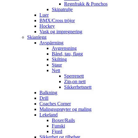
Regnfrakk & Ponchos
Skipatrulje
Luer
BMX/Cross tröjor
Hockey
Vask og impregnering
Skianlegg
Avspärrning
Avgrensning
Bånd, tau, flagg
Skilting
Staur
Nett
Sperrenett
Zip-on nett
Sikkerhetsnett
Balkning
Drill
Coaches Corner
Malingssprøyter og maling
Lekeland
Boxer/Rails
Funski
Fjord
Sikkerhet og tilbehør