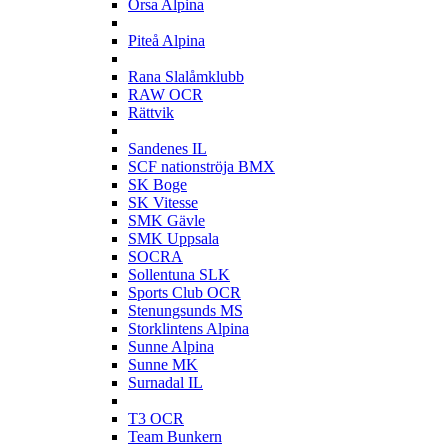
Orsa Alpina
P
Piteå Alpina
R
Rana Slalåmklubb
RAW OCR
Rättvik
S
Sandenes IL
SCF nationströja BMX
SK Boge
SK Vitesse
SMK Gävle
SMK Uppsala
SOCRA
Sollentuna SLK
Sports Club OCR
Stenungsunds MS
Storklintens Alpina
Sunne Alpina
Sunne MK
Surnadal IL
T
T3 OCR
Team Bunkern