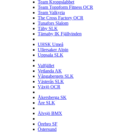
Team Kroppslabbet
Team Toppform Fitness OCR
Team Valkyria
The Cross Factory OCR
Tunafors Slalom
Täby SLK
Tärnaby IK Fjällvinden
U
UHSK Umeå
Ullersaker Alpin
Uppsala SLK
V
Valfjället
Vetlanda AK
Vångabergets SLK
Västerås SLK
Växjö OCR
Å
Åkersberga SK
Åre SLK
Ä
Älvsjö BMX
Ö
Örebro SF
Östersund