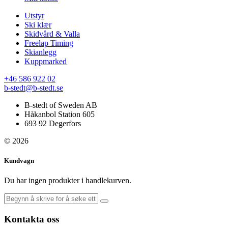
Utstyr
Ski klær
Skidvård & Valla
Freelap Timing
Skianlegg
Kuppmarked
+46 586 922 02
b-stedt@b-stedt.se
B-stedt of Sweden AB
Håkanbol Station 605
693 92 Degerfors
© 2026
Kundvagn
Du har ingen produkter i handlekurven.
Kontakta oss