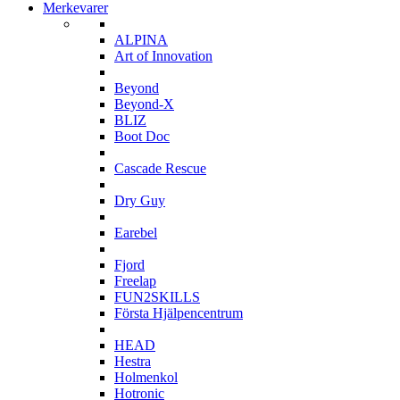
Merkevarer
A
ALPINA
Art of Innovation
B
Beyond
Beyond-X
BLIZ
Boot Doc
C
Cascade Rescue
D
Dry Guy
E
Earebel
F
Fjord
Freelap
FUN2SKILLS
Första Hjälpencentrum
H
HEAD
Hestra
Holmenkol
Hotronic