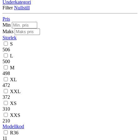
Underkategori
Filter
Nullstill
Pris
Min
Maks
Storlek
S
506
L
500
M
498
XL
472
XXL
372
XS
310
XXS
210
Modellkod
R36
11