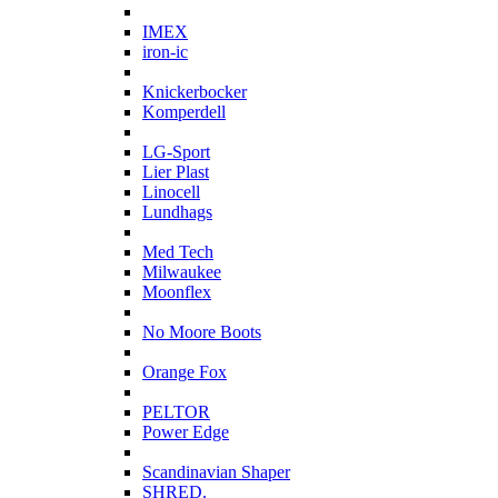
I
IMEX
iron-ic
K
Knickerbocker
Komperdell
L
LG-Sport
Lier Plast
Linocell
Lundhags
M
Med Tech
Milwaukee
Moonflex
N
No Moore Boots
O
Orange Fox
P
PELTOR
Power Edge
S
Scandinavian Shaper
SHRED.