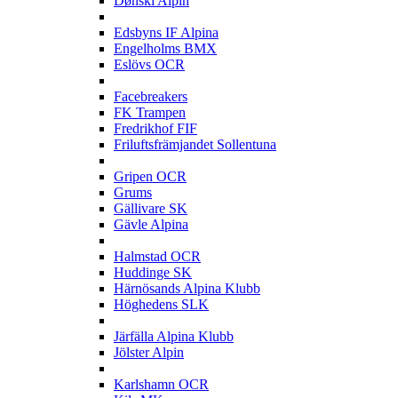
Dønski Alpin
E
Edsbyns IF Alpina
Engelholms BMX
Eslövs OCR
F
Facebreakers
FK Trampen
Fredrikhof FIF
Friluftsfrämjandet Sollentuna
G
Gripen OCR
Grums
Gällivare SK
Gävle Alpina
H
Halmstad OCR
Huddinge SK
Härnösands Alpina Klubb
Höghedens SLK
J
Järfälla Alpina Klubb
Jölster Alpin
K
Karlshamn OCR