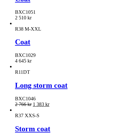
BXC1051
2 510
kr
R38 M-XXL
Coat
BXC1029
4 645
kr
R11DT
Long storm coat
BXC1046
2 766
kr
1 383
kr
R37 XXS-S
Storm coat