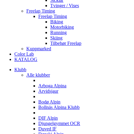
Sicklar
Tvinger / Vises
Freelap Timing
Freelap Timing
Biking
Motorbiking
Running
Skiing
Tilbehør Freelap
Kuppmarked
Color Lab
KATALOG
Klubb
Alle klubber
A
Arboga Alpina
Arvidsjaur
B
Bodø Alpin
Bollnäs Alpina Klubb
D
DIF Alpin
Djungelgymmet OCR
Duved IF