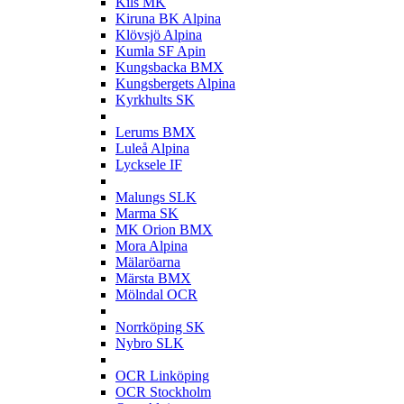
Kils MK
Kiruna BK Alpina
Klövsjö Alpina
Kumla SF Apin
Kungsbacka BMX
Kungsbergets Alpina
Kyrkhults SK
L
Lerums BMX
Luleå Alpina
Lycksele IF
M
Malungs SLK
Marma SK
MK Orion BMX
Mora Alpina
Mälaröarna
Märsta BMX
Mölndal OCR
N
Norrköping SK
Nybro SLK
O
OCR Linköping
OCR Stockholm