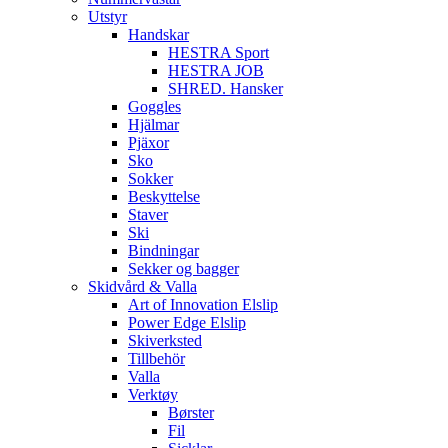
Utstyr
Handskar
HESTRA Sport
HESTRA JOB
SHRED. Hansker
Goggles
Hjälmar
Pjäxor
Sko
Sokker
Beskyttelse
Staver
Ski
Bindningar
Sekker og bagger
Skidvård & Valla
Art of Innovation Elslip
Power Edge Elslip
Skiverksted
Tillbehör
Valla
Verktøy
Børster
Fil