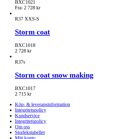
BXC1021
Fra:
2 728
kr
R37 XXS-S
Storm coat
BXC1018
2 728
kr
R37s
Storm coat snow making
BXC1017
2 715
kr
Köp- & leveransinformation
Integritetspolicy
Kundservice
Integritetspolicy
Om oss
Storlekstabeller
Mitt konto