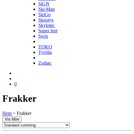
SiGN
Ski-Man
SkiGo
Skootys
Skylotec
Super feet
Swix
T
TOKO
Tyrolia
Z
Zodiac
0
Frakker
Hem
>
Frakker
Vis filtre