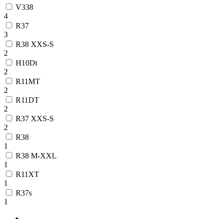
V338
4
R37
3
R38 XXS-S
2
H10Dt
2
R11MT
2
R11DT
2
R37 XXS-S
2
R38
1
R38 M-XXL
1
R11XT
1
R37s
1