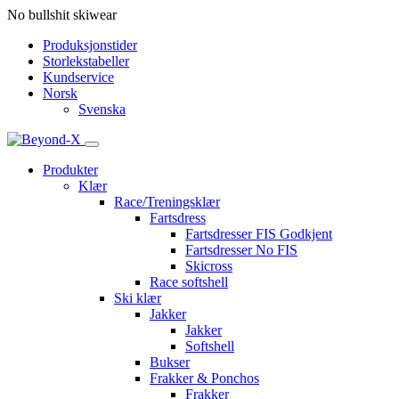
No bullshit skiwear
Produksjonstider
Storlekstabeller
Kundservice
Norsk
Svenska
Produkter
Klær
Race/Treningsklær
Fartsdress
Fartsdresser FIS Godkjent
Fartsdresser No FIS
Skicross
Race softshell
Ski klær
Jakker
Jakker
Softshell
Bukser
Frakker & Ponchos
Frakker