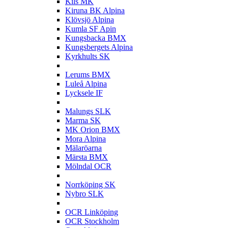
Kils MK
Kiruna BK Alpina
Klövsjö Alpina
Kumla SF Apin
Kungsbacka BMX
Kungsbergets Alpina
Kyrkhults SK
L
Lerums BMX
Luleå Alpina
Lycksele IF
M
Malungs SLK
Marma SK
MK Orion BMX
Mora Alpina
Mälaröarna
Märsta BMX
Mölndal OCR
N
Norrköping SK
Nybro SLK
O
OCR Linköping
OCR Stockholm