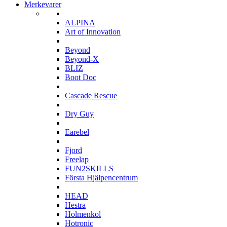
Merkevarer
A
ALPINA
Art of Innovation
B
Beyond
Beyond-X
BLIZ
Boot Doc
C
Cascade Rescue
D
Dry Guy
E
Earebel
F
Fjord
Freelap
FUN2SKILLS
Första Hjälpencentrum
H
HEAD
Hestra
Holmenkol
Hotronic