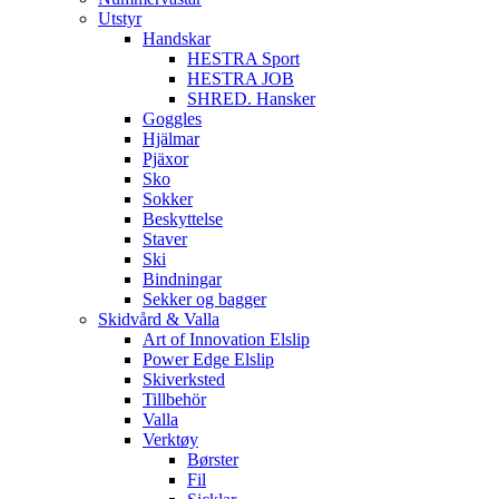
Utstyr
Handskar
HESTRA Sport
HESTRA JOB
SHRED. Hansker
Goggles
Hjälmar
Pjäxor
Sko
Sokker
Beskyttelse
Staver
Ski
Bindningar
Sekker og bagger
Skidvård & Valla
Art of Innovation Elslip
Power Edge Elslip
Skiverksted
Tillbehör
Valla
Verktøy
Børster
Fil