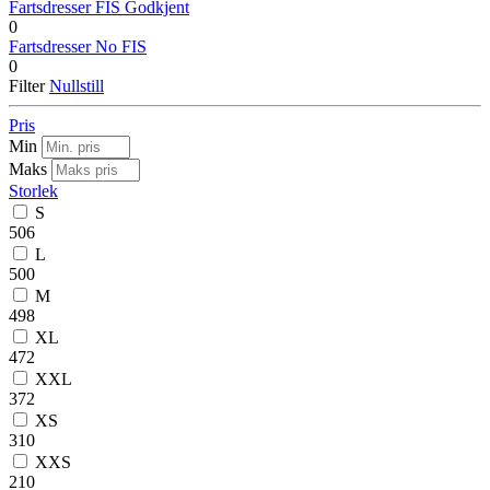
Fartsdresser FIS Godkjent
0
Fartsdresser No FIS
0
Filter
Nullstill
Pris
Min
Maks
Storlek
S
506
L
500
M
498
XL
472
XXL
372
XS
310
XXS
210