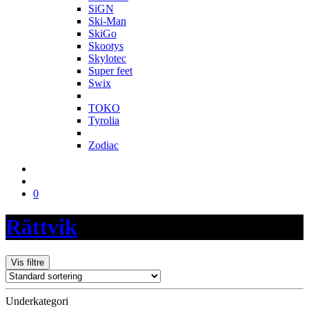
SiGN
Ski-Man
SkiGo
Skootys
Skylotec
Super feet
Swix
T
TOKO
Tyrolia
Z
Zodiac
0
Rättvik
Vis filtre
Underkategori