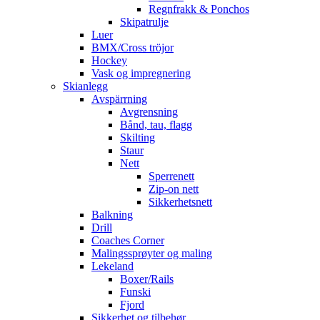
Regnfrakk & Ponchos
Skipatrulje
Luer
BMX/Cross tröjor
Hockey
Vask og impregnering
Skianlegg
Avspärrning
Avgrensning
Bånd, tau, flagg
Skilting
Staur
Nett
Sperrenett
Zip-on nett
Sikkerhetsnett
Balkning
Drill
Coaches Corner
Malingssprøyter og maling
Lekeland
Boxer/Rails
Funski
Fjord
Sikkerhet og tilbehør