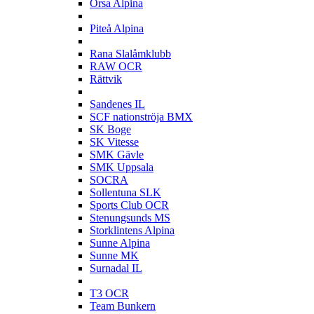
Orsa Alpina
P
Piteå Alpina
R
Rana Slalåmklubb
RAW OCR
Rättvik
S
Sandenes IL
SCF nationströja BMX
SK Boge
SK Vitesse
SMK Gävle
SMK Uppsala
SOCRA
Sollentuna SLK
Sports Club OCR
Stenungsunds MS
Storklintens Alpina
Sunne Alpina
Sunne MK
Surnadal IL
T
T3 OCR
Team Bunkern