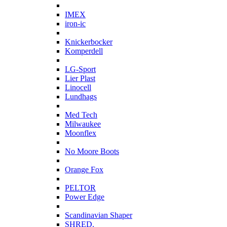
I
IMEX
iron-ic
K
Knickerbocker
Komperdell
L
LG-Sport
Lier Plast
Linocell
Lundhags
M
Med Tech
Milwaukee
Moonflex
N
No Moore Boots
O
Orange Fox
P
PELTOR
Power Edge
S
Scandinavian Shaper
SHRED.