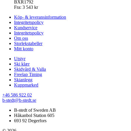
BXR1792
Fra:
3 543
kr
Köp- & leveransinformation
Integritetspolicy
Kundservice
Integritetspolicy
Om oss
Storlekstabeller
Mitt konto
Utstyr
Ski klær
Skidvård & Valla
Freelap Timing
Skianlegg
Kuppmarked
+46 586 922 02
b-stedt@b-stedt.se
B-stedt of Sweden AB
Håkanbol Station 605
693 92 Degerfors
© 2026