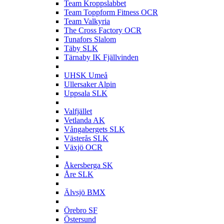
Team Kroppslabbet
Team Toppform Fitness OCR
Team Valkyria
The Cross Factory OCR
Tunafors Slalom
Täby SLK
Tärnaby IK Fjällvinden
U
UHSK Umeå
Ullersaker Alpin
Uppsala SLK
V
Valfjället
Vetlanda AK
Vångabergets SLK
Västerås SLK
Växjö OCR
Å
Åkersberga SK
Åre SLK
Ä
Älvsjö BMX
Ö
Örebro SF
Östersund