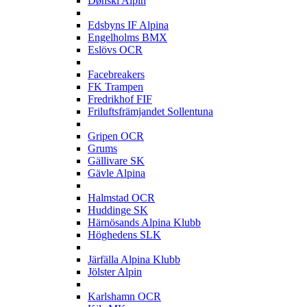
Dønski Alpin
E
Edsbyns IF Alpina
Engelholms BMX
Eslövs OCR
F
Facebreakers
FK Trampen
Fredrikhof FIF
Friluftsfrämjandet Sollentuna
G
Gripen OCR
Grums
Gällivare SK
Gävle Alpina
H
Halmstad OCR
Huddinge SK
Härnösands Alpina Klubb
Höghedens SLK
J
Järfälla Alpina Klubb
Jölster Alpin
K
Karlshamn OCR