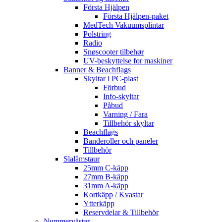
Första Hjälpen
Första Hjälpen-paket
MedTech Vakuumsplintar
Polstring
Radio
Snøscooter tilbehør
UV-beskyttelse for maskiner
Banner & Beachflags
Skyltar i PC-plast
Förbud
Info-skyltar
Påbud
Varning / Fara
Tillbehör skyltar
Beachflags
Banderoller och paneler
Tillbehör
Slalåmstaur
25mm C-käpp
27mm B-käpp
31mm A-käpp
Kortkäpp / Kvastar
Ytterkäpp
Reservdelar & Tillbehör
Nummervästar