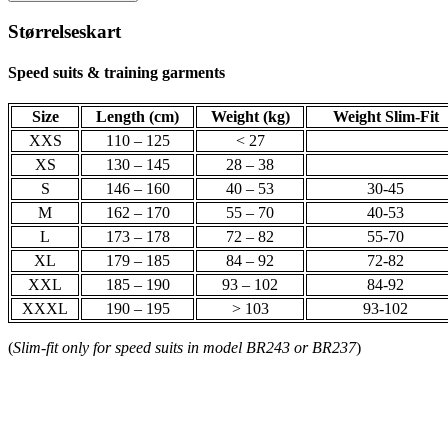
Størrelseskart
Speed suits & training garments
Size
Length (cm)
Weight (kg)
Weight Slim-Fit
XXS
110 – 125
< 27
XS
130 – 145
28 – 38
S
146 – 160
40 – 53
30-45
M
162 – 170
55 – 70
40-53
L
173 – 178
72 – 82
55-70
XL
179 – 185
84 – 92
72-82
XXL
185 – 190
93 – 102
84-92
XXXL
190 – 195
> 103
93-102
(
Slim-fit only for speed suits in model BR243 or BR237
)