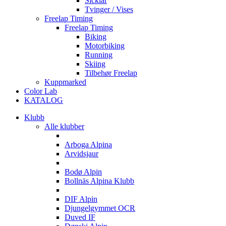
Sicklar
Tvinger / Vises
Freelap Timing
Freelap Timing
Biking
Motorbiking
Running
Skiing
Tilbehør Freelap
Kuppmarked
Color Lab
KATALOG
Klubb
Alle klubber
A
Arboga Alpina
Arvidsjaur
B
Bodø Alpin
Bollnäs Alpina Klubb
D
DIF Alpin
Djungelgymmet OCR
Duved IF