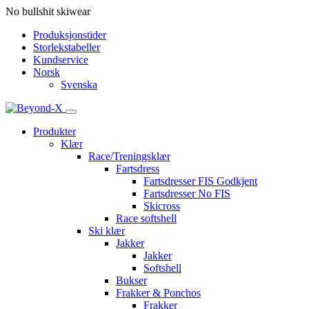
No bullshit skiwear
Produksjonstider
Storlekstabeller
Kundservice
Norsk
Svenska
Produkter
Klær
Race/Treningsklær
Fartsdress
Fartsdresser FIS Godkjent
Fartsdresser No FIS
Skicross
Race softshell
Ski klær
Jakker
Jakker
Softshell
Bukser
Frakker & Ponchos
Frakker