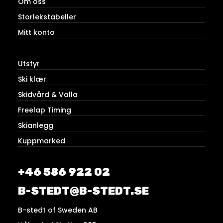
Om oss
Storlekstabeller
Mitt konto
Utstyr
Ski klær
Skidvård & Valla
Freelap Timing
Skianlegg
Kuppmarked
+46 586 922 02
B-STEDT@B-STEDT.SE
B-stedt of Sweden AB