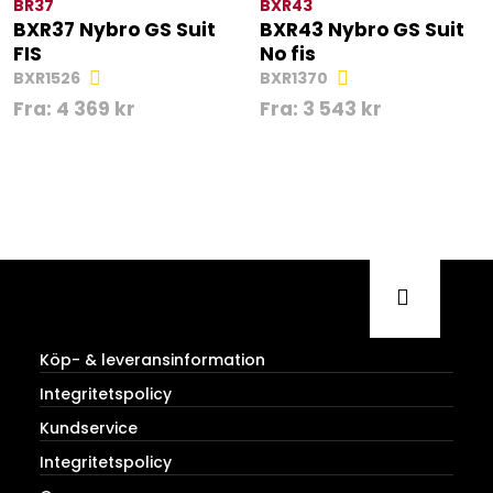
BR37
BXR43
BXR37 Nybro GS Suit
BXR43 Nybro GS Suit
FIS
No fis
BXR1526
BXR1370
Fra:
4 369
kr
Fra:
3 543
kr
Köp- & leveransinformation
Integritetspolicy
Kundservice
Integritetspolicy