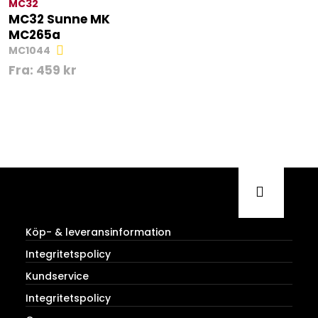
MC32
MC32 Sunne MK
MC265a
MC1044
Fra:
459
kr
Köp- & leveransinformation
Integritetspolicy
Kundservice
Integritetspolicy