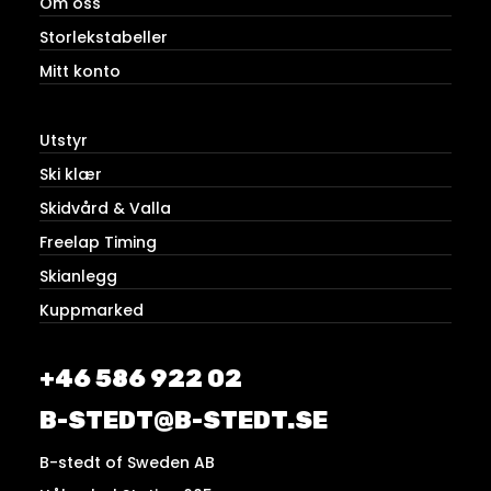
Om oss
Storlekstabeller
Mitt konto
Utstyr
Ski klær
Skidvård & Valla
Freelap Timing
Skianlegg
Kuppmarked
+46 586 922 02
B-STEDT@B-STEDT.SE
B-stedt of Sweden AB