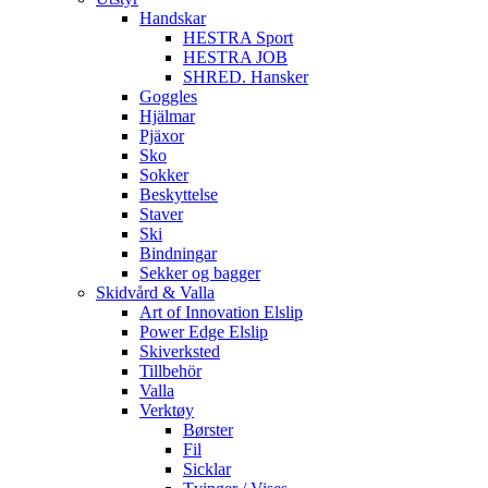
Handskar
HESTRA Sport
HESTRA JOB
SHRED. Hansker
Goggles
Hjälmar
Pjäxor
Sko
Sokker
Beskyttelse
Staver
Ski
Bindningar
Sekker og bagger
Skidvård & Valla
Art of Innovation Elslip
Power Edge Elslip
Skiverksted
Tillbehör
Valla
Verktøy
Børster
Fil
Sicklar