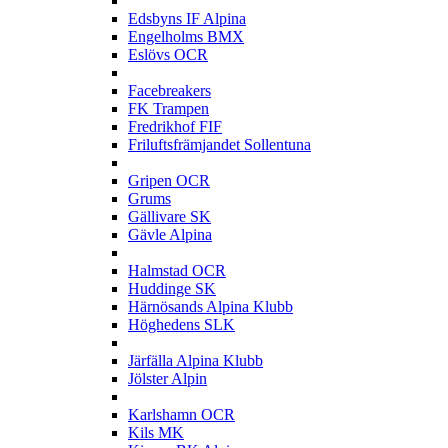
E
Edsbyns IF Alpina
Engelholms BMX
Eslövs OCR
F
Facebreakers
FK Trampen
Fredrikhof FIF
Friluftsfrämjandet Sollentuna
G
Gripen OCR
Grums
Gällivare SK
Gävle Alpina
H
Halmstad OCR
Huddinge SK
Härnösands Alpina Klubb
Höghedens SLK
J
Järfälla Alpina Klubb
Jölster Alpin
K
Karlshamn OCR
Kils MK