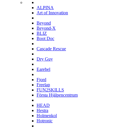
A
ALPINA
Art of Innovation
B
Beyond
Beyond-X
BLIZ
Boot Doc
C
Cascade Rescue
D
Dry Guy
E
Earebel
F
Fjord
Freelap
FUN2SKILLS
Första Hjälpencentrum
H
HEAD
Hestra
Holmenkol
Hotronic
I