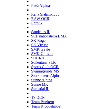
P
Piteå Alpina
R
Rana Slalåmklubb
RAW OCR
Rättvik
S
Sandenes IL
SCF nationströja BMX
SK Boge
SK Vitesse
SMK Gävle
SMK Uppsala
SOCRA
Sollentuna SLK
Sports Club OCR
Stenungsunds MS
Storklintens Alpina
Sunne Alpina
Sunne MK
Surnadal IL
T
T3 OCR
Team Bunkern
Team Kroppslabbet