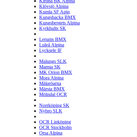
Kiruna BK Alpina
Klövsjö Alpina
Kumla SF Apin
Kungsbacka BMX
Kungsbergets Alpina
Kyrkhults SK
L
Lerums BMX
Luleå Alpina
Lycksele IF
M
Malungs SLK
Marma SK
MK Orion BMX
Mora Alpina
Mälaröarna
Märsta BMX
Mölndal OCR
N
Norrköping SK
Nybro SLK
O
OCR Linköping
OCR Stockholm
Orsa Alpina