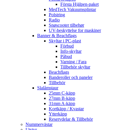
Första Hjälpen-paket
MedTech Vakuumsplintar
Polstring
Radio
Snøscooter tilbehør
UV-beskyttelse for maskiner
Banner & Beachflags
Skyltar i PC-plast
Förbud
Info-skyltar
Påbud
Varning / Fara
Tillbehör skyltar
Beachflags
Banderoller och paneler
Tillbehör
Slalåmstaur
25mm C-käpp
27mm B-käpp
31mm A-käpp
Kortkäpp / Kvastar
Ytterkäpp
Reservdelar & Tillbehör
Nummervästar
Utstyr