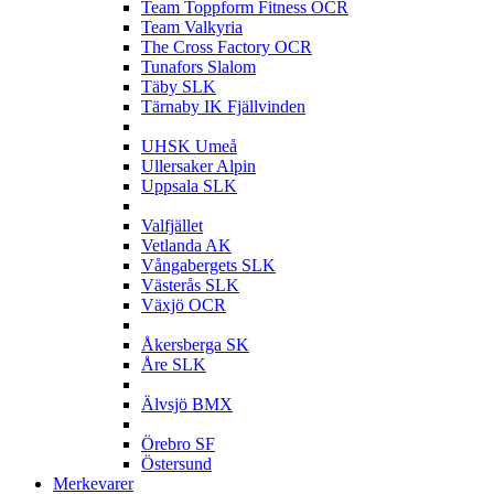
Team Toppform Fitness OCR
Team Valkyria
The Cross Factory OCR
Tunafors Slalom
Täby SLK
Tärnaby IK Fjällvinden
U
UHSK Umeå
Ullersaker Alpin
Uppsala SLK
V
Valfjället
Vetlanda AK
Vångabergets SLK
Västerås SLK
Växjö OCR
Å
Åkersberga SK
Åre SLK
Ä
Älvsjö BMX
Ö
Örebro SF
Östersund
Merkevarer