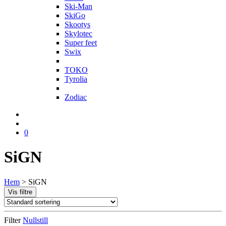
Ski-Man
SkiGo
Skootys
Skylotec
Super feet
Swix
T
TOKO
Tyrolia
Z
Zodiac
0
SiGN
Hem
>
SiGN
Vis filtre
Filter
Nullstill