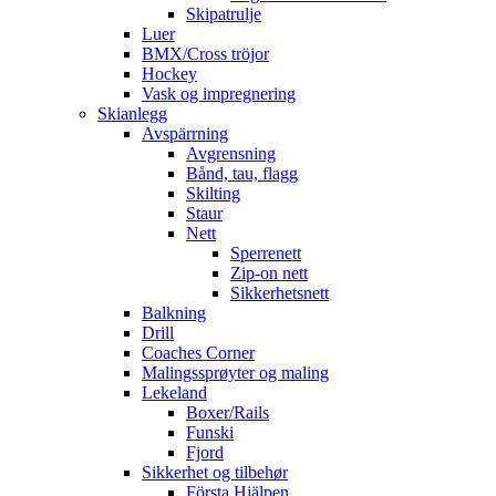
Skipatrulje
Luer
BMX/Cross tröjor
Hockey
Vask og impregnering
Skianlegg
Avspärrning
Avgrensning
Bånd, tau, flagg
Skilting
Staur
Nett
Sperrenett
Zip-on nett
Sikkerhetsnett
Balkning
Drill
Coaches Corner
Malingssprøyter og maling
Lekeland
Boxer/Rails
Funski
Fjord
Sikkerhet og tilbehør
Första Hjälpen