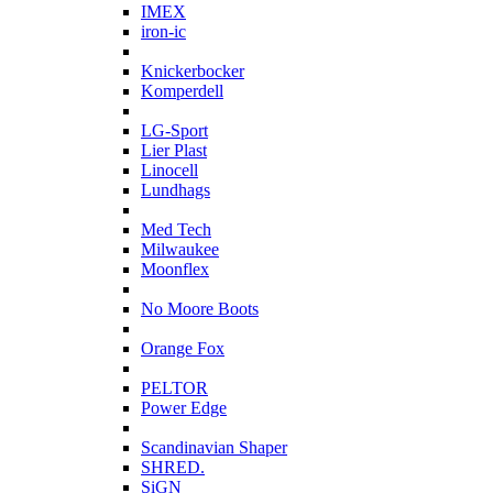
IMEX
iron-ic
K
Knickerbocker
Komperdell
L
LG-Sport
Lier Plast
Linocell
Lundhags
M
Med Tech
Milwaukee
Moonflex
N
No Moore Boots
O
Orange Fox
P
PELTOR
Power Edge
S
Scandinavian Shaper
SHRED.
SiGN