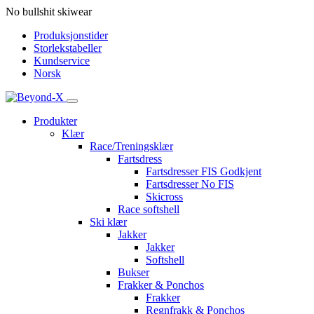
No bullshit skiwear
Produksjonstider
Storlekstabeller
Kundservice
Norsk
Produkter
Klær
Race/Treningsklær
Fartsdress
Fartsdresser FIS Godkjent
Fartsdresser No FIS
Skicross
Race softshell
Ski klær
Jakker
Jakker
Softshell
Bukser
Frakker & Ponchos
Frakker
Regnfrakk & Ponchos