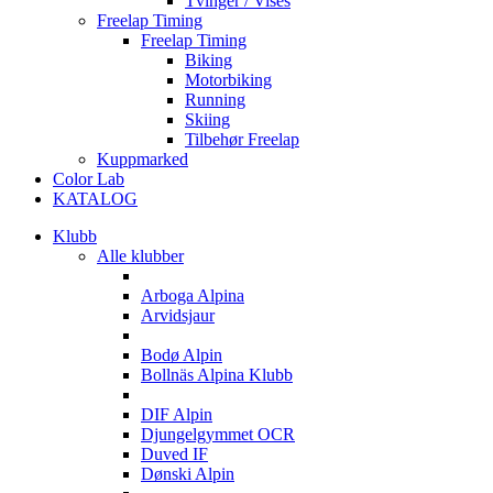
Tvinger / Vises
Freelap Timing
Freelap Timing
Biking
Motorbiking
Running
Skiing
Tilbehør Freelap
Kuppmarked
Color Lab
KATALOG
Klubb
Alle klubber
A
Arboga Alpina
Arvidsjaur
B
Bodø Alpin
Bollnäs Alpina Klubb
D
DIF Alpin
Djungelgymmet OCR
Duved IF
Dønski Alpin