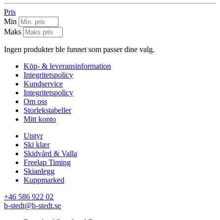
Pris
Min
Maks
Ingen produkter ble funnet som passer dine valg.
Köp- & leveransinformation
Integritetspolicy
Kundservice
Integritetspolicy
Om oss
Storlekstabeller
Mitt konto
Utstyr
Ski klær
Skidvård & Valla
Freelap Timing
Skianlegg
Kuppmarked
+46 586 922 02
b-stedt@b-stedt.se