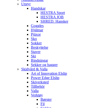
Utstyr
Handskar
HESTRA Sport
HESTRA JOB
SHRED. Hansker
Goggles
Hjälmar
Pjäxor
Sko
Sokker
Beskyttelse
Staver
Ski
Bindningar
Sekker og bagger
Skidvård & Valla
Art of Innovation Elslip
Power Edge Elslip
Skiverksted
Tillbehör
Valla
Verktøy
Børster
Fil