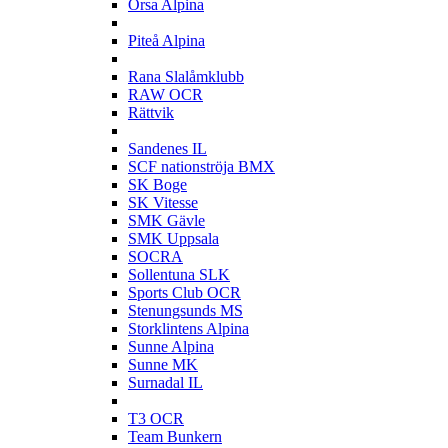
Orsa Alpina
P
Piteå Alpina
R
Rana Slalåmklubb
RAW OCR
Rättvik
S
Sandenes IL
SCF nationströja BMX
SK Boge
SK Vitesse
SMK Gävle
SMK Uppsala
SOCRA
Sollentuna SLK
Sports Club OCR
Stenungsunds MS
Storklintens Alpina
Sunne Alpina
Sunne MK
Surnadal IL
T
T3 OCR
Team Bunkern