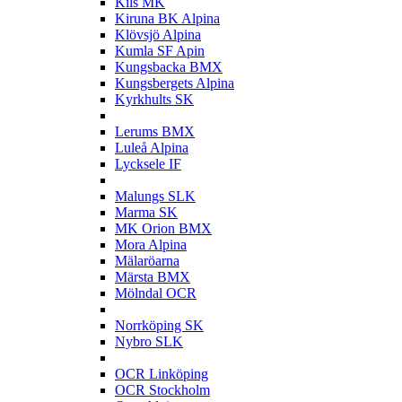
Kils MK
Kiruna BK Alpina
Klövsjö Alpina
Kumla SF Apin
Kungsbacka BMX
Kungsbergets Alpina
Kyrkhults SK
L
Lerums BMX
Luleå Alpina
Lycksele IF
M
Malungs SLK
Marma SK
MK Orion BMX
Mora Alpina
Mälaröarna
Märsta BMX
Mölndal OCR
N
Norrköping SK
Nybro SLK
O
OCR Linköping
OCR Stockholm