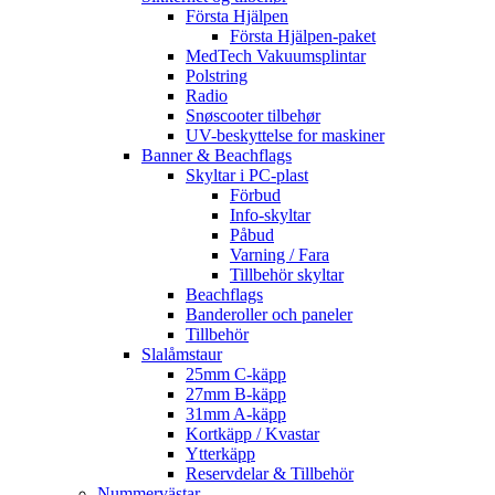
Första Hjälpen
Första Hjälpen-paket
MedTech Vakuumsplintar
Polstring
Radio
Snøscooter tilbehør
UV-beskyttelse for maskiner
Banner & Beachflags
Skyltar i PC-plast
Förbud
Info-skyltar
Påbud
Varning / Fara
Tillbehör skyltar
Beachflags
Banderoller och paneler
Tillbehör
Slalåmstaur
25mm C-käpp
27mm B-käpp
31mm A-käpp
Kortkäpp / Kvastar
Ytterkäpp
Reservdelar & Tillbehör
Nummervästar