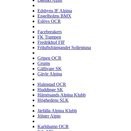
Dønski Alpin
E
Edsbyns IF Alpina
Engelholms BMX
Eslövs OCR
F
Facebreakers
FK Trampen
Fredrikhof FIF
Friluftsfrämjandet Sollentuna
G
Gripen OCR
Grums
Gällivare SK
Gävle Alpina
H
Halmstad OCR
Huddinge SK
Härnösands Alpina Klubb
Höghedens SLK
J
Järfälla Alpina Klubb
Jölster Alpin
K
Karlshamn OCR