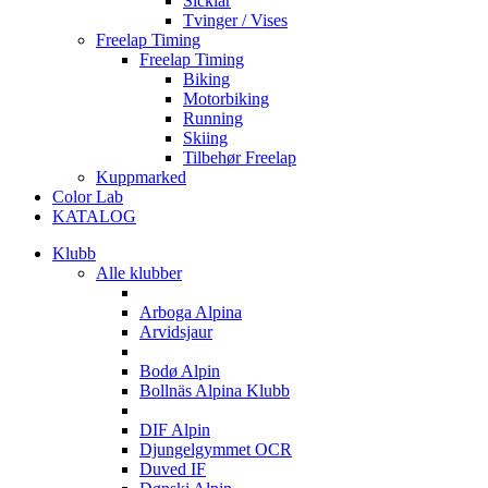
Sicklar
Tvinger / Vises
Freelap Timing
Freelap Timing
Biking
Motorbiking
Running
Skiing
Tilbehør Freelap
Kuppmarked
Color Lab
KATALOG
Klubb
Alle klubber
A
Arboga Alpina
Arvidsjaur
B
Bodø Alpin
Bollnäs Alpina Klubb
D
DIF Alpin
Djungelgymmet OCR
Duved IF