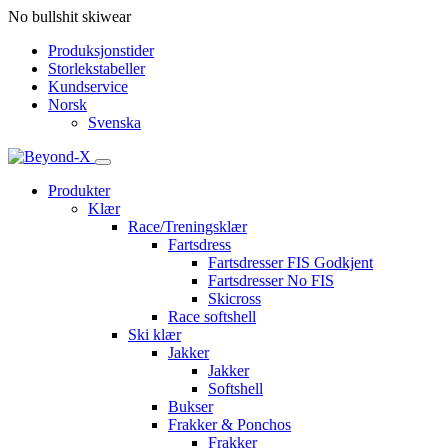
No bullshit skiwear
Produksjonstider
Storlekstabeller
Kundservice
Norsk
Svenska
Produkter
Klær
Race/Treningsklær
Fartsdress
Fartsdresser FIS Godkjent
Fartsdresser No FIS
Skicross
Race softshell
Ski klær
Jakker
Jakker
Softshell
Bukser
Frakker & Ponchos
Frakker