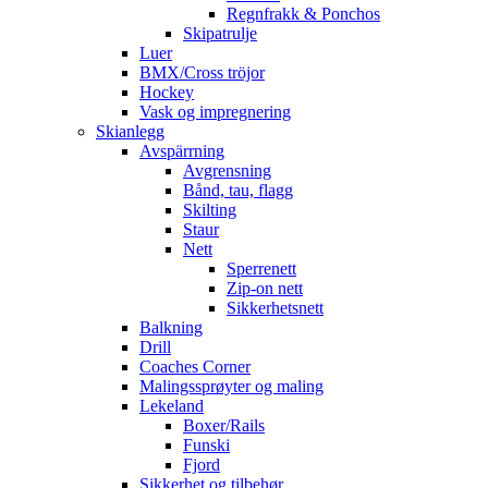
Regnfrakk & Ponchos
Skipatrulje
Luer
BMX/Cross tröjor
Hockey
Vask og impregnering
Skianlegg
Avspärrning
Avgrensning
Bånd, tau, flagg
Skilting
Staur
Nett
Sperrenett
Zip-on nett
Sikkerhetsnett
Balkning
Drill
Coaches Corner
Malingssprøyter og maling
Lekeland
Boxer/Rails
Funski
Fjord
Sikkerhet og tilbehør